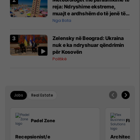
reja: Ndryshime ekstreme,
muajt e ardhshëm do të jenë të
pazakontë
Nga Bota
Zelensky në Beograd: Ukraina
nuk e ka ndryshuar qëndrimin
për Kosovën
Politikë
Jobs
Real Estate
Padel Zone
Flex B
Recepsionist/e
Architect