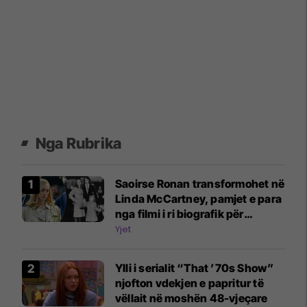
Nga Rubrika
Saoirse Ronan transformohet në
Linda McCartney, pamjet e para
nga filmi i ri biografik për
Beatles
Yjet
Ylli i serialit “That ’70s Show”
njofton vdekjen e papritur të
vëllait në moshën 48-vjeçare