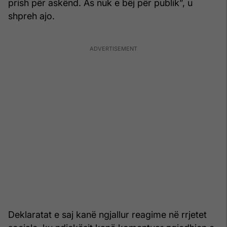
prish për askënd. As nuk e bëj për publik”, u
shpreh ajo.
Deklaratat e saj kanë ngjallur reagime në rrjetet