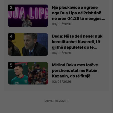
Beograd
Një pleskavicë e ngrënë
nga Dua Lipa në Prishtinë
në orën 04:28 të mëngjesit
- dhe bota digjitale serbe
03/08/2026
shpall gjendjen e luftës
Deda: Nëse deri nesër nuk
konstituohet Kuvendi, të
gjithë deputetët do të
bëjnë shkelje të rëndë
06/08/2026
kushtetuese
Mirlind Daku mes lotëve
përshëndetet me Rubin
Kazanin, do të fitojë
miliona te Spartak Moska
02/08/2026