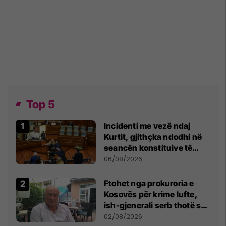
Top 5
Incidenti me vezë ndaj
Kurtit, gjithçka ndodhi në
seancën konstituive të
Kuvendit
06/08/2026
Ftohet nga prokuroria e
Kosovës për krime lufte,
ish-gjenerali serb thotë se
dikush e tradhtoi në
02/08/2026