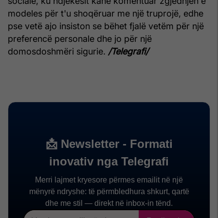
sociale, ku ndjekësit kanë komentuar zgjedhjen e
modeles për t'u shoqëruar me një truprojë, edhe
pse vetë ajo insiston se bëhet fjalë vetëm për një
preferencë personale dhe jo për një
domosdoshmëri sigurie.
/Telegrafi/