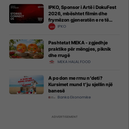
IPKO, Sponsor i Artë i DokuFest
2026, mbështet filmin dhe
frymëzon gjeneratën e re të
krijuesve
IPKO
Pashtetat MEKA - zgjedhje
praktike për mëngjes, piknik
dhe rrugë
MEKA HALAL FOOD
A po don me rrnu n’deti?
Kursimet mund t’ju sjellin një
banesë
Banka Ekonomike