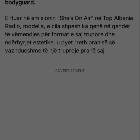
bodyguard.
E ftuar në emisionin “She’s On Air” në Top Albania
Radio, modelja, e cila shpesh ka qenë në qendër
të vëmendjes për format e saj trupore dhe
ndërhyrjet estetike, u pyet rreth pranisë së
vazhdueshme të një truproje pranë saj.