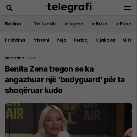
Ballina
Të fundit
Lajme
Botë
Ekono
Prishtina
Prizreni
Peja
Ferizaj
Gjakova
Mitrov
Magazina
>
Yjet
Benita Zena tregon se ka
angazhuar një 'bodyguard' për ta
shoqëruar kudo