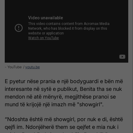
- YouTube
youtu.be
E pyetur nëse prania e një bodyguardi e bën më
interesante në sytë e publikut, Benita tha se nuk
mendon në atë mënyrë, megjithëse pranoi se
mund të krijojë një imazh më "showgirl".
“Ndoshta është më showgirl, por nuk e di, është
qejfi im. Ndonjëherë them se qejfet e mia nuk i