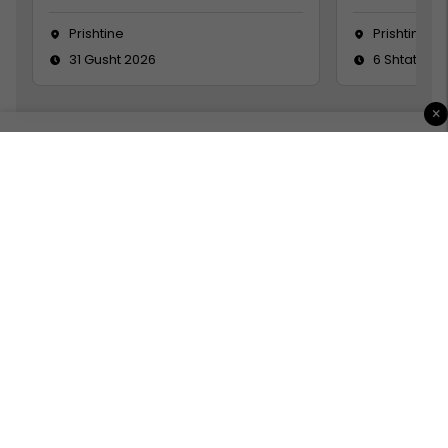
Prishtine
Prishtinë
31 Gusht 2026
6 Shtator 2
×