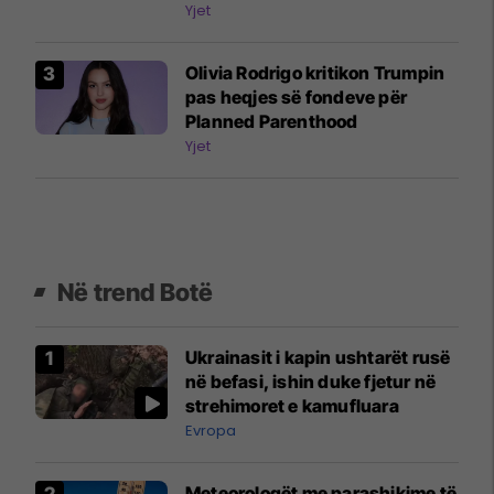
Yjet
Olivia Rodrigo kritikon Trumpin
pas heqjes së fondeve për
Planned Parenthood
Yjet
Në trend Botë
Ukrainasit i kapin ushtarët rusë
në befasi, ishin duke fjetur në
strehimoret e kamufluara
Evropa
Meteorologët me parashikime të