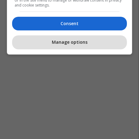
or in the site menu to manage or withdraw consent in privacy
and cookie settings.
Transferimet
Pedro Porro
Florian Wirtz
Consent
Bundesliga
Bayern Munich
Jonathan Tah
Manage options