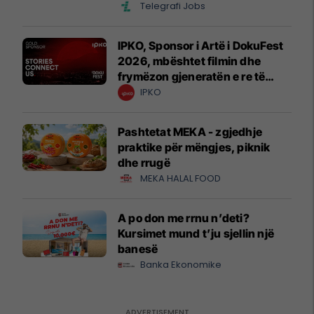
Telegrafi Jobs
IPKO, Sponsor i Artë i DokuFest
2026, mbështet filmin dhe
frymëzon gjeneratën e re të
krijuesve
IPKO
Pashtetat MEKA - zgjedhje
praktike për mëngjes, piknik
dhe rrugë
MEKA HALAL FOOD
A po don me rrnu n’deti?
Kursimet mund t’ju sjellin një
banesë
Banka Ekonomike