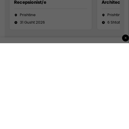
Recepsionist/e
Architect
Prishtine
Prishtinë
31 Gusht 2026
6 Shtator 2
×