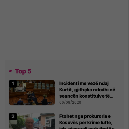
Top 5
Incidenti me vezë ndaj
Kurtit, gjithçka ndodhi në
seancën konstituive të
Kuvendit
06/08/2026
Ftohet nga prokuroria e
Kosovës për krime lufte,
ish-gjenerali serb thotë se