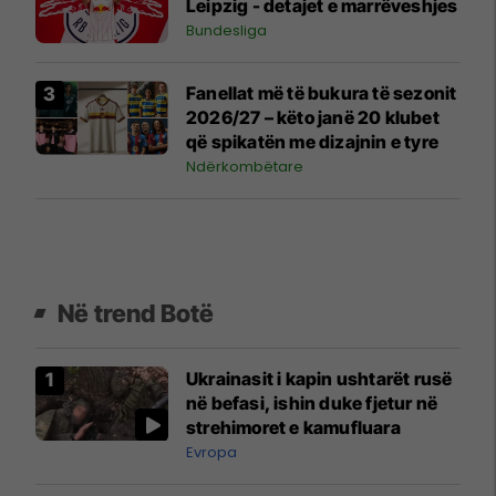
Leipzig - detajet e marrëveshjes
Bundesliga
Fanellat më të bukura të sezonit
2026/27 – këto janë 20 klubet
që spikatën me dizajnin e tyre
Ndërkombëtare
Në trend Botë
Ukrainasit i kapin ushtarët rusë
në befasi, ishin duke fjetur në
strehimoret e kamufluara
Evropa