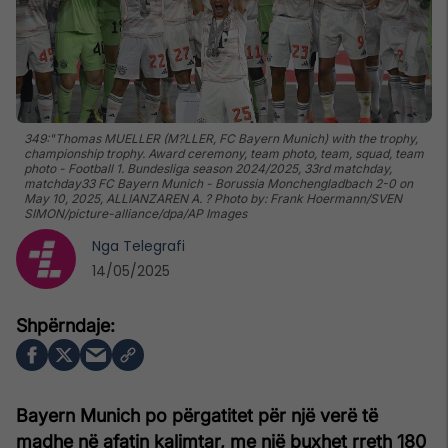
349:"Thomas MUELLER (M?LLER, FC Bayern Munich) with the trophy,
championship trophy. Award ceremony, team photo, team, squad, team
photo - Football 1. Bundesliga season 2024/2025, 33rd matchday,
matchday33 FC Bayern Munich - Borussia Monchengladbach 2-0 on
May 10, 2025, ALLIANZAREN A. ? Photo by: Frank Hoermann/SVEN
SIMON/picture-alliance/dpa/AP Images
Nga
Telegrafi
14/05/2025
Bayern Munich po përgatitet për një verë të
madhe në afatin kalimtar, me një buxhet rreth 180