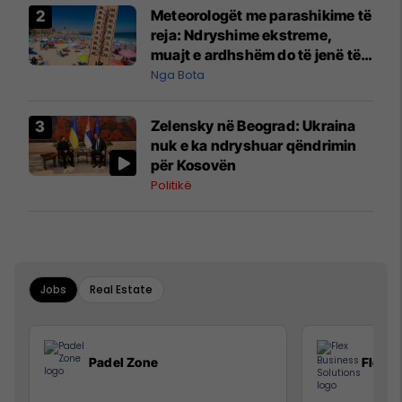
Meteorologët me parashikime të
reja: Ndryshime ekstreme,
muajt e ardhshëm do të jenë të
pazakontë
Nga Bota
Zelensky në Beograd: Ukraina
nuk e ka ndryshuar qëndrimin
për Kosovën
Politikë
Jobs
Real Estate
Padel Zone
Flex B