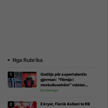
Nga Rubrika
Goditje për supertalentin
gjerman: "Fëmija i
mrekullueshëm" ndalon
futbollin për shkak të
Bundesliga
problemeve shëndetësore
E kryer, Fisnik Asllani te RB