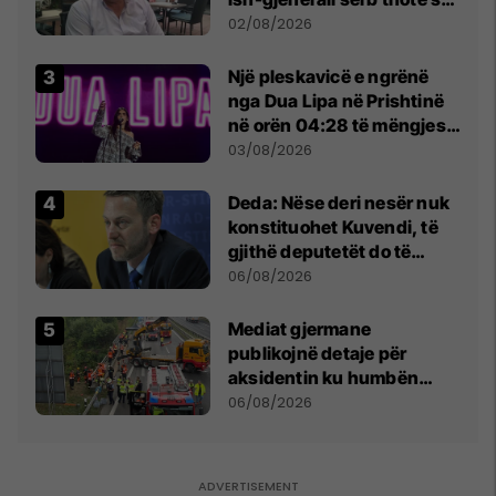
dikush e tradhtoi në
02/08/2026
Beograd
Një pleskavicë e ngrënë
nga Dua Lipa në Prishtinë
në orën 04:28 të mëngjesit
- dhe bota digjitale serbe
03/08/2026
shpall gjendjen e luftës
Deda: Nëse deri nesër nuk
konstituohet Kuvendi, të
gjithë deputetët do të
bëjnë shkelje të rëndë
06/08/2026
kushtetuese
Mediat gjermane
publikojnë detaje për
aksidentin ku humbën
jetën tre mërgimtarë nga
06/08/2026
Komogllava e Ferizajt