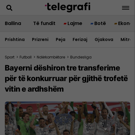
Ballina
Të fundit
Lajme
Botë
Ekono
Prishtina
Prizreni
Peja
Ferizaj
Gjakova
Mitrov
Sport
>
Futboll
>
Ndërkombëtare
>
Bundesliga
Bayerni dëshiron tre transferime
për të konkurruar për gjithë trofetë
vitin e ardhshëm