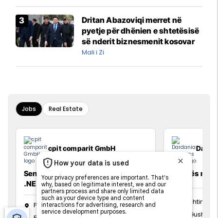
interceptuar fluturaken e Qatar
Airways që po shkonte drejt
Dritan Abazoviqi merret në
Mançesterit
pyetje për dhënien e shtetësisë
së nderit biznesmenit kosovar
Mali i Zi
Jobs
Real Estate
cpit comparit GmbH
Dardan
Senior Lead .NET Developer (C# /
Vozitës me K
.NET) 4-Day Workweek
Prishtinë
Prishtinë
13 Gusht 20
5 Gusht 2026