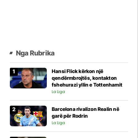
Nga Rubrika
Hansi Flick kërkon një
qendërmbrojtës, kontakton
fshehurazi yllin e Tottenhamit
La Liga
Barcelona rivalizon Realin në
garë për Rodrin
La Liga