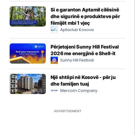
Si e garanton Aptamil cilësinë
dhe sigurinë e produkteve për
fëmijët mbi 1 vjeç
Aptaclub Kosova
Përjetojeni Sunny Hill Festival
2026 me energjinë e Shell-it
Sunny Hill Festival
Një shtëpi në Kosovë - për ju
dhe familjen tuaj
Mercom Company