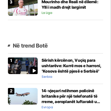
Mourinho dhe Reali në dilemë:
Ylli i madh drejt largimit
La Liga
Në trend Botë
Sërish kërcënon, Vuçiq para
ushtarëve: Kurrë mos e harroni,
'Kosova është pjesë e Serbisë'
Serbia
14-vjeçari ndihmon policinë
britanike për një telefonatë të
rreme, aeroplanët luftarakë u
ngritën në ajër për të
Evropa