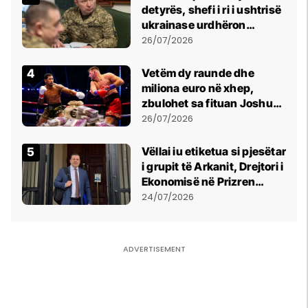
detyrës, shefi i ri i ushtrisë
ukrainase urdhëron
kontroll të madh
26/07/2026
Vetëm dy raunde dhe
miliona euro në xhep,
zbulohet sa fituan Joshua
e Prenga
26/07/2026
Vëllai iu etiketua si pjesëtar
i grupit të Arkanit, Drejtori i
Ekonomisë në Prizren
mohon pretendimet
24/07/2026