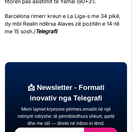
fitoren pas asistimit të Yamal (90+3’).
Barcelona rimerr kreun e La Liga-s me 34 pikë,
dy mbi Realin ndërsa Alaves zë pozitën e 14-të
me 15 sosh./
Telegrafi
/