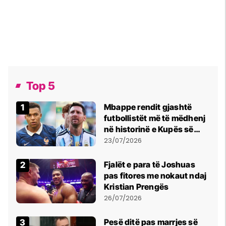
Top 5
Mbappe rendit gjashtë
futbollistët më të mëdhenj
në historinë e Kupës së
Botës, Messi mbetet i dyti
23/07/2026
Fjalët e para të Joshuas
pas fitores me nokaut ndaj
Kristian Prengës
26/07/2026
Pesë ditë pas marrjes së