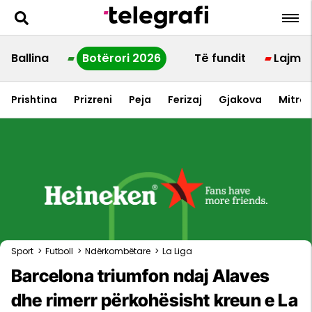
Ballina
Botërori 2026
Të fundit
Lajme
Prishtina
Prizreni
Peja
Ferizaj
Gjakova
Mitrov
Sport
>
Futboll
>
Ndërkombëtare
>
La Liga
Barcelona triumfon ndaj Alaves
dhe rimerr përkohësisht kreun e La