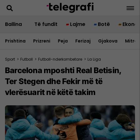
Ballina
Të fundit
Lajme
Botë
Ekono
Prishtina
Prizreni
Peja
Ferizaj
Gjakova
Mitrov
Sport
>
Futboll
>
Futboll-nderkombetare
>
La Liga
Barcelona mposhti Real Betisin,
Ter Stegen dhe Fekir më të
vlerësuarit në këtë takim