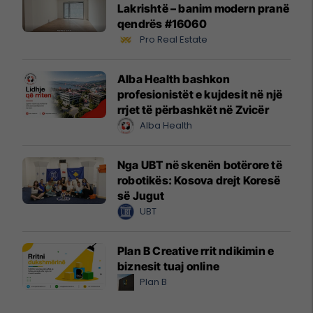
Lakrishtë – banim modern pranë
qendrës #16060
Pro Real Estate
Alba Health bashkon
profesionistët e kujdesit në një
rrjet të përbashkët në Zvicër
Alba Health
Nga UBT në skenën botërore të
robotikës: Kosova drejt Koresë
së Jugut
UBT
Plan B Creative rrit ndikimin e
biznesit tuaj online
Plan B