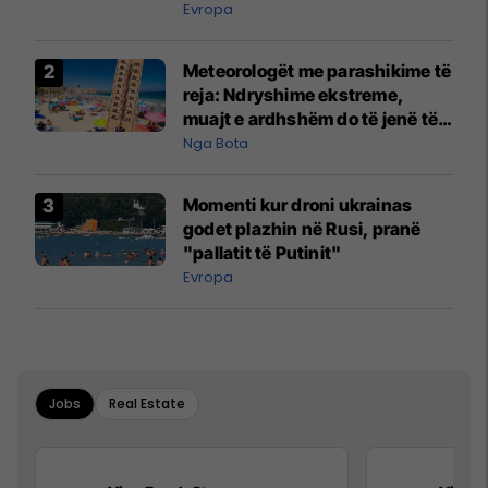
Evropa
Meteorologët me parashikime të
reja: Ndryshime ekstreme,
muajt e ardhshëm do të jenë të
pazakontë
Nga Bota
Momenti kur droni ukrainas
godet plazhin në Rusi, pranë
"pallatit të Putinit"
Evropa
Jobs
Real Estate