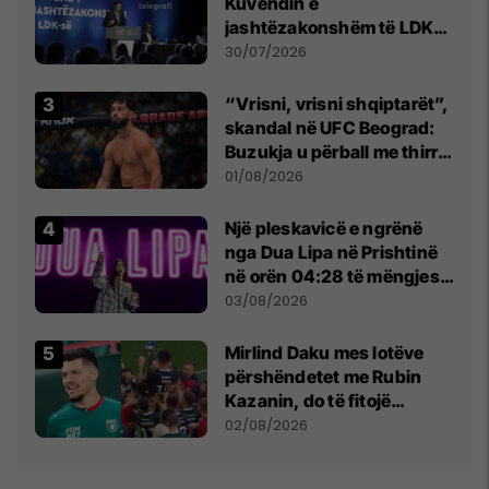
Kuvendin e
jashtëzakonshëm të LDK-
së
30/07/2026
“Vrisni, vrisni shqiptarët”,
skandal në UFC Beograd:
Buzukja u përball me thirrje
anti-shqiptare nga
01/08/2026
tribunat
Një pleskavicë e ngrënë
nga Dua Lipa në Prishtinë
në orën 04:28 të mëngjesit
- dhe bota digjitale serbe
03/08/2026
shpall gjendjen e luftës
Mirlind Daku mes lotëve
përshëndetet me Rubin
Kazanin, do të fitojë
miliona te Spartak Moska
02/08/2026