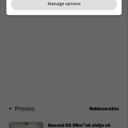
Manage options
Promo
Reklamo këtu
Banesë 98.96m² në shitje në