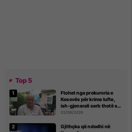
Top 5
Ftohet nga prokuroria e
Kosovës për krime lufte,
ish-gjenerali serb thotë se
dikush e tradhtoi në
02/08/2026
Beograd
Gjithçka që ndodhi në