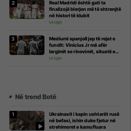
Real Madridi është gati ta
finalizojë blerjen më të shtrenjtë
në histori të klubit
La Liga
Mediumi spanjoll jep të rejat e
fundit: Vinicius Jr më afër
largimit se rinovimit, situatë e
ngjashme me atë që i ndodhi
La Liga
Cristiano Ronaldos
Në trend Botë
Ukrainasit i kapin ushtarët rusë
në befasi, ishin duke fjetur në
strehimoret e kamufluara