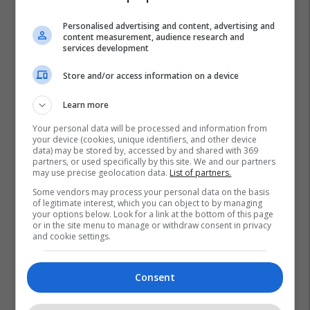
Personalised advertising and content, advertising and
content measurement, audience research and
Marc-Andre Ter Stegen
Notat E Lojtarëve
services development
Superkupa E Spanjës
Nabil Fekir
Real Betis
Store and/or access information on a device
Barcelona
Learn more
Your personal data will be processed and information from
your device (cookies, unique identifiers, and other device
data) may be stored by, accessed by and shared with 369
partners, or used specifically by this site. We and our partners
may use precise geolocation data.
List of partners.
Some vendors may process your personal data on the basis
of legitimate interest, which you can object to by managing
your options below. Look for a link at the bottom of this page
or in the site menu to manage or withdraw consent in privacy
and cookie settings.
Consent