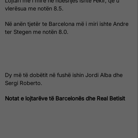
Lojtari më i mirë në ndeshjes ishte Fekir, që u
vlerësua me notën 8.5.
Në anën tjetër te Barcelona më i miri ishte Andre
ter Stegen me notën 8.0.
Dy më të dobëtit në fushë ishin Jordi Alba dhe
Sergi Roberto.
Notat e lojtarëve të Barcelonës dhe Real Betisit