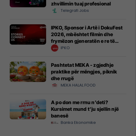
zhvillimin tuaj profesional
Telegrafi Jobs
IPKO, Sponsor i Artë i DokuFest
2026, mbështet filmin dhe
frymëzon gjeneratën e re të
krijuesve
IPKO
Pashtetat MEKA - zgjedhje
praktike për mëngjes, piknik
dhe rrugë
MEKA HALAL FOOD
A po don me rrnu n’deti?
Kursimet mund t’ju sjellin një
banesë
Banka Ekonomike