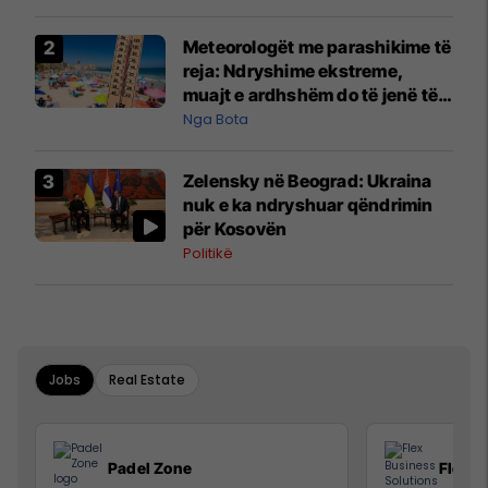
Meteorologët me parashikime të
reja: Ndryshime ekstreme,
muajt e ardhshëm do të jenë të
pazakontë
Nga Bota
Zelensky në Beograd: Ukraina
nuk e ka ndryshuar qëndrimin
për Kosovën
Politikë
Jobs
Real Estate
Padel Zone
Flex B