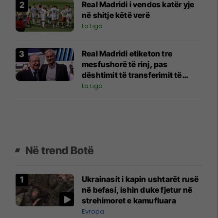
Real Madridi i vendos katër yje
në shitje këtë verë
La Liga
Real Madridi etiketon tre
mesfushorë të rinj, pas
dështimit të transferimit të
Rodrit
La Liga
Në trend Botë
Ukrainasit i kapin ushtarët rusë
në befasi, ishin duke fjetur në
strehimoret e kamufluara
Evropa