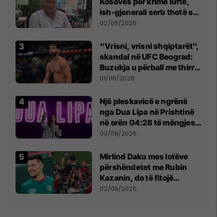
Kosovës për krime lufte,
ish-gjenerali serb thotë se
dikush e tradhtoi në
02/08/2026
Beograd
“Vrisni, vrisni shqiptarët”,
skandal në UFC Beograd:
Buzukja u përball me thirrje
anti-shqiptare nga
01/08/2026
tribunat
Një pleskavicë e ngrënë
nga Dua Lipa në Prishtinë
në orën 04:28 të mëngjesit
- dhe bota digjitale serbe
03/08/2026
shpall gjendjen e luftës
Mirlind Daku mes lotëve
përshëndetet me Rubin
Kazanin, do të fitojë
miliona te Spartak Moska
02/08/2026