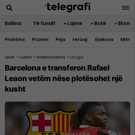
Ballina
Të fundit
Lajme
Botë
Ekono
Prishtina
Prizreni
Peja
Ferizaj
Gjakova
Mitrov
Sport
>
Futboll
>
Ndërkombëtare
>
La Liga
Barcelona e transferon Rafael
Leaon vetëm nëse plotësohet një
kusht