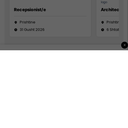
Recepsionist/e
Architect
Prishtine
Prishtinë
31 Gusht 2026
6 Shtator 2
×