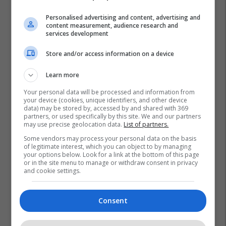
Personalised advertising and content, advertising and
content measurement, audience research and
services development
Store and/or access information on a device
Learn more
Your personal data will be processed and information from
your device (cookies, unique identifiers, and other device
data) may be stored by, accessed by and shared with 369
Olympique Marseille
Transferimet
Barcelona
partners, or used specifically by this site. We and our partners
may use precise geolocation data.
List of partners.
Marseille
Psg
La Liga
Ligue 1
Some vendors may process your personal data on the basis
Mason Greenwood
of legitimate interest, which you can object to by managing
your options below. Look for a link at the bottom of this page
or in the site menu to manage or withdraw consent in privacy
and cookie settings.
Consent