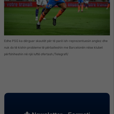
Edhe PSG ka dërguar skautët për të parë ish-reprezentuesin anglez dhe
nuk do të kishin probleme të përballeshin me Barcelonën nëse klubet
përfshiheshin në një luftë ofertash./Telegrafi/