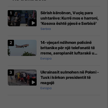
Sërish kërcënon, Vuçiq para
ushtarëve: Kurrë mos e harroni,
'Kosova është pjesë e Serbisë'
Serbia
14-vjeçari ndihmon policinë
britanike për një telefonatë të
rreme, aeroplanët luftarakë u
ngritën në ajër për të
Evropa
interceptuar fluturaken e Qatar
Airways që po shkonte drejt
Ukrainasit sulmohen në Poloni -
Mançesterit
Tusk i kërkon presidentit të
reagojë
Evropa