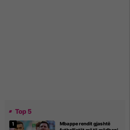
Top 5
Mbappe rendit gjashtë
futbollistët më të mëdhenj