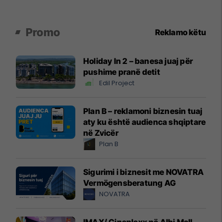
Promo
Reklamo këtu
Holiday In 2 – banesa juaj për
pushime pranë detit
Edil Project
Plan B – reklamoni biznesin tuaj
aty ku është audienca shqiptare
në Zvicër
Plan B
Sigurimi i biznesit me NOVATRA
Vermögensberatung AG
NOVATRA
IMAX/ Cineplexx në Albi Mall,