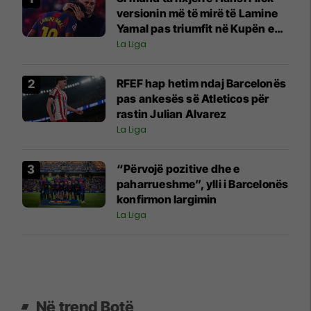
versionin më të mirë të Lamine
Yamal pas triumfit në Kupën e
Botës?
La Liga
RFEF hap hetim ndaj Barcelonës
pas ankesës së Atleticos për
rastin Julian Alvarez
La Liga
“Përvojë pozitive dhe e
paharrueshme”, ylli i Barcelonës
konfirmon largimin
La Liga
Në trend Botë