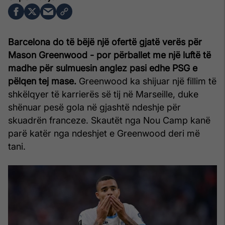
Barcelona do të bëjë një ofertë gjatë verës për
Mason Greenwood - por përballet me një luftë të
madhe për sulmuesin anglez pasi edhe PSG e
pëlqen tej mase.
Greenwood ka shijuar një fillim të
shkëlqyer të karrierës së tij në Marseille, duke
shënuar pesë gola në gjashtë ndeshje për
skuadrën franceze.
Skautët nga Nou Camp kanë
parë katër nga ndeshjet e Greenwood deri më
tani.