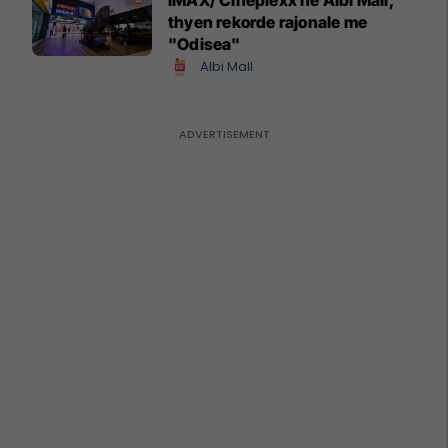
thyen rekorde rajonale me
"Odisea"
Albi Mall