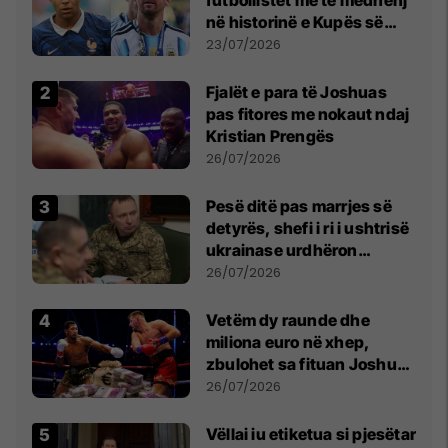
në historinë e Kupës së
Botës, Messi mbetet i dyti
23/07/2026
Fjalët e para të Joshuas
pas fitores me nokaut ndaj
Kristian Prengës
26/07/2026
Pesë ditë pas marrjes së
detyrës, shefi i ri i ushtrisë
ukrainase urdhëron
kontroll të madh
26/07/2026
Vetëm dy raunde dhe
miliona euro në xhep,
zbulohet sa fituan Joshua
e Prenga
26/07/2026
Vëllai iu etiketua si pjesëtar