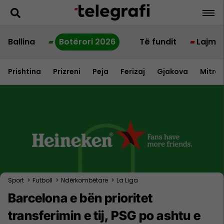
Ballina
Botërori 2026
Të fundit
Lajme
Prishtina
Prizreni
Peja
Ferizaj
Gjakova
Mitrov
Sport
>
Futboll
>
Ndërkombëtare
>
La Liga
Barcelona e bën prioritet
transferimin e tij, PSG po ashtu e