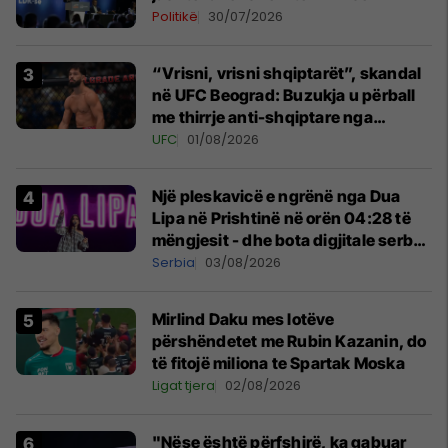
Politikë
30/07/2026
“Vrisni, vrisni shqiptarët”, skandal
në UFC Beograd: Buzukja u përball
me thirrje anti-shqiptare nga
tribunat
UFC
01/08/2026
Një pleskavicë e ngrënë nga Dua
Lipa në Prishtinë në orën 04:28 të
mëngjesit - dhe bota digjitale serbe
shpall gjendjen e luftës
Serbia
03/08/2026
Mirlind Daku mes lotëve
përshëndetet me Rubin Kazanin, do
të fitojë miliona te Spartak Moska
Ligat tjera
02/08/2026
"Nëse është përfshirë, ka gabuar