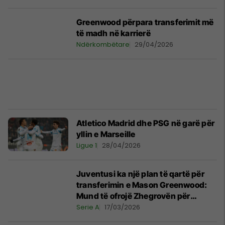
Greenwood përpara transferimit më
të madh në karrierë
Ndërkombëtare
29/04/2026
Atletico Madrid dhe PSG në garë për
yllin e Marseille
Ligue 1
28/04/2026
Juventusi ka një plan të qartë për
transferimin e Mason Greenwood:
Mund të ofrojë Zhegrovën për
anglezin
Serie A
17/03/2026