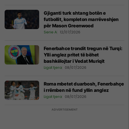
Gjiganti turk shtang botën e
futbollit, kompleton marrëveshjen
për Mason Greenwood
Serie A
12/07/2026
Fenerbahce trondit tregun në Turqi:
Ylli anglez pritet të bëhet
bashkëlojtar i Vedat Muriqit
Ligat tjera
08/07/2026
Roma mbetet duarbosh, Fenerbahçe
i rrëmben në fund yllin anglez
Ligat tjera
08/07/2026