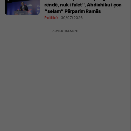
rëndë, nuk i falet", Abdixhiku i çon
“selam” Përparim Ramës
Politikë
30/07/2026