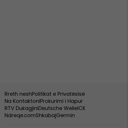
Rreth nesh
Politikat e Privatësisë
Na Kontaktoni
Prokurimi i Hapur
RTV Dukagjini
Deutsche Welle
ICK
Ndreqe.com
Shkabaj
Germin