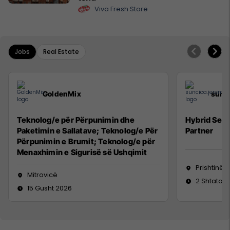
Viva Fresh Store
Jobs
Real Estate
GoldenMix
sunc
Teknolog/e për Përpunimin dhe
Hybrid Seni
Paketimin e Sallatave; Teknolog/e Për
Partner
Përpunimin e Brumit; Teknolog/e për
Menaxhimin e Sigurisë së Ushqimit
Prishtinë
Mitrovicë
2 Shtator 
15 Gusht 2026