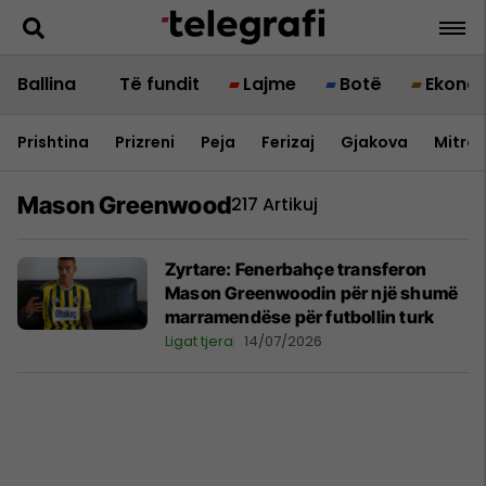
Ballina
Të fundit
Lajme
Botë
Ekono
Prishtina
Prizreni
Peja
Ferizaj
Gjakova
Mitrov
Mason Greenwood
217 Artikuj
Zyrtare: Fenerbahçe transferon
Mason Greenwoodin për një shumë
marramendëse për futbollin turk
Ligat tjera
14/07/2026