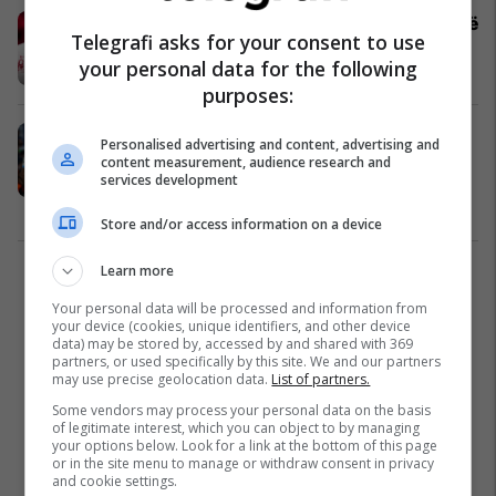
Renditja e golashënuesve më të mirë
Telegrafi asks for your consent to use
në Evropë deri më tani
your personal data for the following
Ndërkombëtare
16/12/2025
purposes:
Marseille rrezikon humbjen e yllit,
Personalised advertising and content, advertising and
Man Utd gati për përfitim 50 milionë
content measurement, audience research and
services development
euro
Ligue 1
08/12/2025
Store and/or access information on a device
Learn more
1
Your personal data will be processed and information from
your device (cookies, unique identifiers, and other device
data) may be stored by, accessed by and shared with 369
partners, or used specifically by this site. We and our partners
may use precise geolocation data.
List of partners.
Some vendors may process your personal data on the basis
of legitimate interest, which you can object to by managing
your options below. Look for a link at the bottom of this page
or in the site menu to manage or withdraw consent in privacy
and cookie settings.