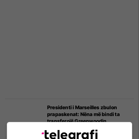
Presidenti i Marseilles zbulon
prapaskenat: Nëna më bindi ta
transferojë Greenwoodin
Ligue 1
26/01/2026