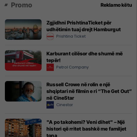
Promo
Reklamo këtu
Zgjidhni PrishtinaTicket për
udhëtimin tuaj drejt Hamburgut
Prishtina Ticket
Karburant cilësor dhe shumë më
tepër!
Petrol Company
Russell Crowe në rolin e një
shqiptari në filmin e ri “The Get Out”
në CineStar
Cinestar
"A po takohemi? Veni dihet" – Një
histori që rritet bashkë me familjet
tona