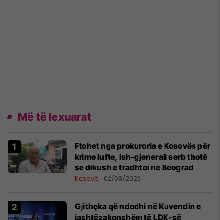
Më të lexuarat
Ftohet nga prokuroria e Kosovës për
krime lufte, ish-gjenerali serb thotë
se dikush e tradhtoi në Beograd
Kosovë
02/08/2026
Gjithçka që ndodhi në Kuvendin e
jashtëzakonshëm të LDK-së