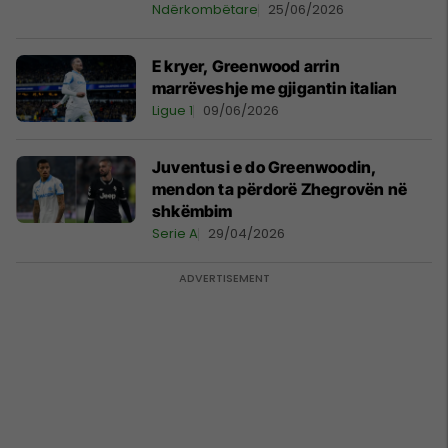
Ndërkombëtare
25/06/2026
E kryer, Greenwood arrin
marrëveshje me gjigantin italian
Ligue 1
09/06/2026
Juventusi e do Greenwoodin,
mendon ta përdorë Zhegrovën në
shkëmbim
Serie A
29/04/2026