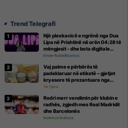
Trend Telegrafi
Një pleskavicë e ngrënë nga Dua
Lipa në Prishtinë në orën 04:28 të
mëngjesit - dhe bota digjitale
serbe shpall gjendjen e luftës
Enver Robelli
Serbia
Vaj palme e përbërës të
padeklaruar në etiketë – gjetjet
kryesore të prezantuara nga
AUV-i pas kontrollit në sektorin e
Të Tjera
qumështit
Rodri merr vendimin për klubin e
radhës, zgjedh mes Real Madridit
dhe Barcelonës
Ndërkombëtare