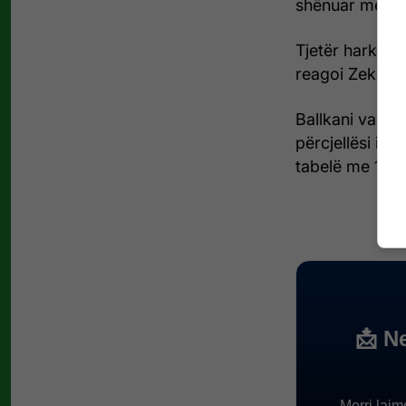
shënuar me ko
Tjetër harkim 
reagoi Zeka (95
Ballkani vazhd
përcjellësi i p
tabelë me 11 pi