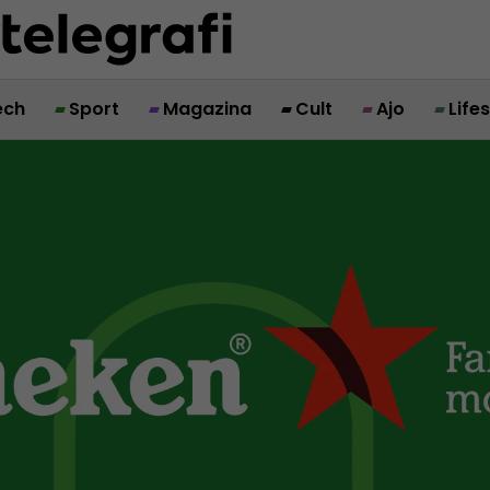
ech
Sport
Magazina
Cult
Ajo
Life