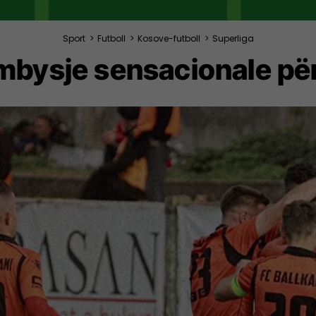
Sport
>
Futboll
>
Kosove-futboll
>
Superliga
mbysje sensacionale për