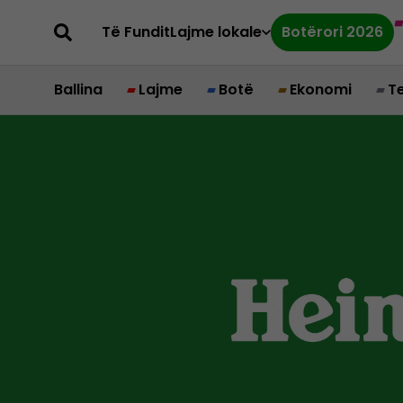
Të Fundit
Lajme lokale
Botërori 2026
Ballina
Lajme
Botë
Ekonomi
T