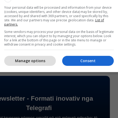
kë.
Your personal data will be processed and information from your device
(cookies, unique identifiers, and other device data) may be stored by,
i mirë nga Kuç dhe sërish në zonë më së miri
accessed by and shared with 369 partners, or used specifically by this
site. We and our partners may use precise geolocation data.
List of
’+1) për golin e dytë dhe të fitores në këtë takim.
partners.
Some vendors may process your personal data on the basis of legitimate
on të jetë lider me 22 pikë, gjashtë më shumë se
interest, which you can object to by managing your options below. Look
for a link at the bottom of this page or in the site menu to manage or
arë, Drita. Ndërsa Prishtina është e katërta në
withdraw consent in privacy and cookie settings.
kë. /
Telegrafi
/
Manage options
Consent