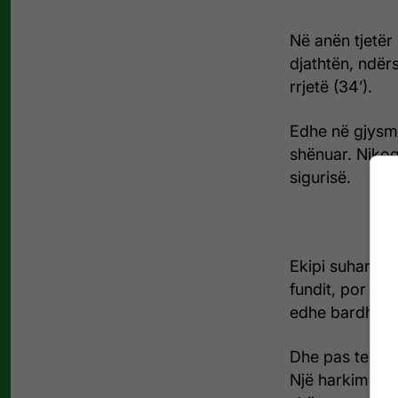
Në anën tjetër
djathtën, ndër
rrjetë (34’).
Edhe në gjysmë
shënuar. Nikoq
sigurisë.
Ekipi suhareka
fundit, por pë
edhe bardhekal
Dhe pas tentati
Një harkim të 