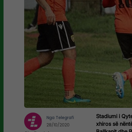
Stadiumi i Qyt
Nga
Telegrafi
xhiros së nënt
28/10/2020
Ballkanit dhe P