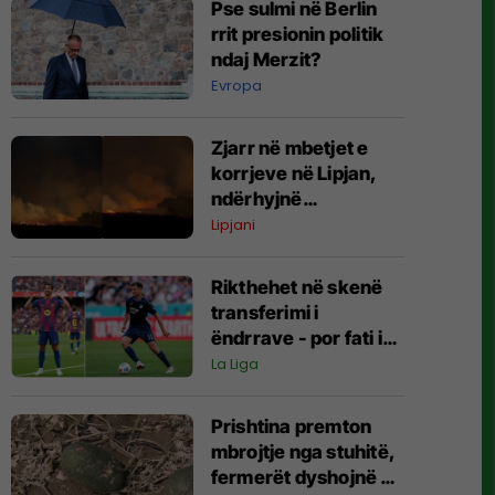
Pse sulmi në Berlin
rrit presionin politik
ndaj Merzit?
Evropa
Zjarr në mbetjet e
korrjeve në Lipjan,
ndërhyjnë
zjarrëfikësit
Lipjani
Rikthehet në skenë
transferimi i
ëndrrave - por fati i
Fisnik Asllanit
La Liga
vazhdon të varet nga
Ferran Torres
Prishtina premton
mbrojtje nga stuhitë,
fermerët dyshojnë në