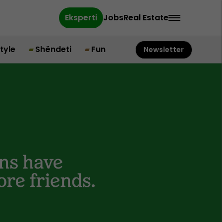
Eksperti
Jobs
Real Estate
style
Shëndeti
Fun
Newsletter