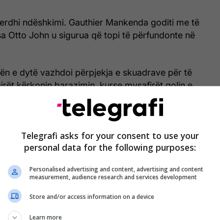
 erdhi ndëshkimi. Gauthier Mankenda goditi me të
sa Otto John u sigurua që topi të përfundonte në
n e dytë vazhdoi përpjekja e skuadrave për të
irët kërkonin barazimin, kurse mysafirët golin e
Telegrafi asks for your consent to use your
personal data for the following purposes:
s intensifikoi përpjekjet me afrimin e minutave të
rkundër rasteve mungonte konkretizimi. Ndërsa
Personalised advertising and content, advertising and content
trit patën rastet e tyre për të ndëshkuar.
measurement, audience research and services development
vave të shumta, Ballkani e barazoi rezultatin (88’).
Store and/or access information on a device
mirë të Edvin Kuç, e shfrytëzoi Mevlan Zeka për të
Learn more