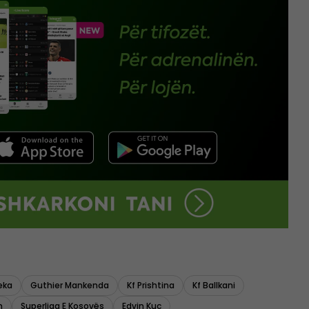
eka
Guthier Mankenda
Kf Prishtina
Kf Ballkani
n
Superliga E Kosovës
Edvin Kuc