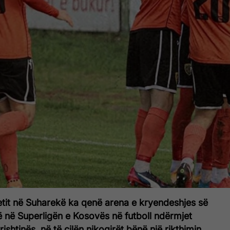
etit në Suharekë ka qenë arena e kryendeshjes së
ë në Superligën e Kosovës në futboll ndërmjet
rishtinës, në të cilën nikoqirët bënë një rikthimin