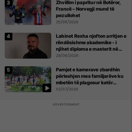
Zhvillim i papritur në Botëror,
Francë – Norvegji mund të
pezullohet
25/06/2026
Labinot Rexha njofton arritjen e
rëndësishme akademike - i
njihet diploma e masterit në
Psikologji në Zvicër
29/06/2026
Pamjet e kamerave zbardhin
përleshjen mes familjarëve ku
mbetën të plagosur katër
persona
02/07/2026