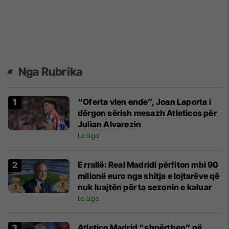
Nga Rubrika
“Oferta vlen ende”, Joan Laporta i
dërgon sërish mesazh Atleticos për
Julian Alvarezin
La Liga
E rrallë: Real Madridi përfiton mbi 90
milionë euro nga shitja e lojtarëve që
nuk luajtën për ta sezonin e kaluar
La Liga
Atletico Madrid “shpërthen” në