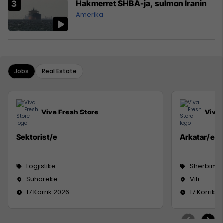
Hakmerret SHBA-ja, sulmon Iranin
Amerika
Jobs
Real Estate
Viva Fresh Store
Viva 
Sektorist/e
Arkatar/e
Logjistikë
Shërbime 
Suharekë
Viti
17 Korrik 2026
17 Korrik 