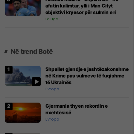
afatin kalimtar, ylli i Man Cityt
objektivi kryesor për sulmin e ri
La Liga
Në trend Botë
Shpallet gjendje e jashtëzakonshme
në Krime pas sulmeve të fuqishme
të Ukrainës
Evropa
Gjermania thyen rekordin e
nxehtësisë
Evropa