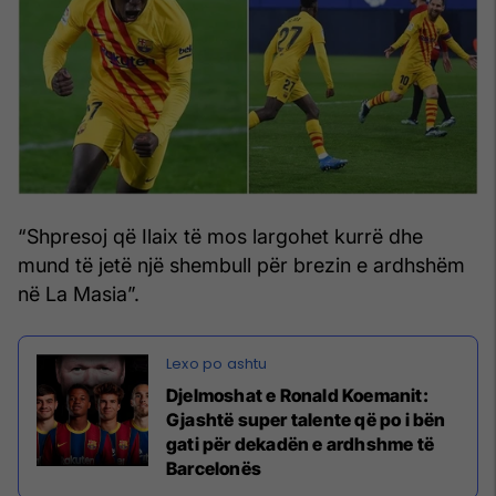
“Shpresoj që Ilaix të mos largohet kurrë dhe
mund të jetë një shembull për brezin e ardhshëm
në La Masia”.
Djelmoshat e Ronald Koemanit:
Gjashtë super talente që po i bën
gati për dekadën e ardhshme të
Barcelonës