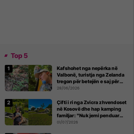
Top 5
Kafshohet nga nepërka në
Valbonë, turistja nga Zelanda
tregon për betejën e saj për
mbijetesë
28/06/2026
Çifti i ri nga Zvicra zhvendoset
në Kosovë dhe hap kamping
familjar: "Nuk jemi penduar
asnjë ditë"
01/07/2026