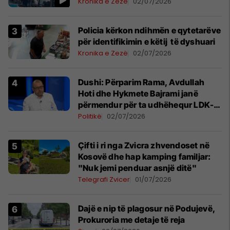
Kronika e Zezë
02/07/2026
Policia kërkon ndihmën e qytetarëve
për identifikimin e këtij të dyshuari
Kronika e Zezë
02/07/2026
Dushi: Përparim Rama, Avdullah
Hoti dhe Hykmete Bajrami janë
përmendur për ta udhëhequr LDK-
në
Politikë
02/07/2026
Çifti i ri nga Zvicra zhvendoset në
Kosovë dhe hap kamping familjar:
"Nuk jemi penduar asnjë ditë"
Telegrafi Zvicer
01/07/2026
Dajë e nip të plagosur në Podujevë,
Prokuroria me detaje të reja