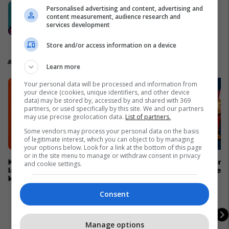
Swinto – Financimi digjital në pak
Personalised advertising and content, advertising and
content measurement, audience research and
minuta
services development
Swinto
Store and/or access information on a device
Kampionati Botëror 2026
Learn more
Your personal data will be processed and information from
your device (cookies, unique identifiers, and other device
data) may be stored by, accessed by and shared with 369
partners, or used specifically by this site. We and our partners
may use precise geolocation data.
List of partners.
Some vendors may process your personal data on the basis
of legitimate interest, which you can object to by managing
your options below. Look for a link at the bottom of this page
or in the site menu to manage or withdraw consent in privacy
Kampionatet Botërore: Një histori e
Kupa e Botës 2026 për h
and cookie settings.
lavdisë, legjendave dhe
me tri maskota zyrtare
kampionëve
Consent
Manage options