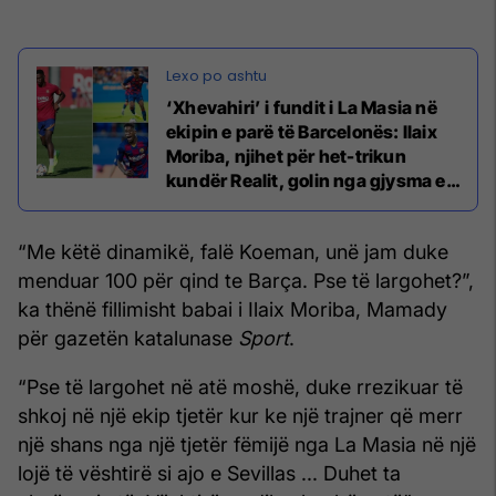
‘Xhevahiri’ i fundit i La Masia në
ekipin e parë të Barcelonës: Ilaix
Moriba, njihet për het-trikun
kundër Realit, golin nga gjysma e
fushës dhe klauzolën
marramendëse
“Me këtë dinamikë, falë Koeman, unë jam duke
menduar 100 për qind te Barça. Pse të largohet?”,
ka thënë fillimisht babai i Ilaix Moriba, Mamady
për gazetën katalunase
Sport
.
“Pse të largohet në atë moshë, duke rrezikuar të
shkoj në një ekip tjetër kur ke një trajner që merr
një shans nga një tjetër fëmijë nga La Masia në një
lojë të vështirë si ajo e Sevillas ... Duhet ta