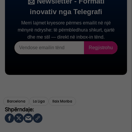
Barcelona
La Liga
Ilaix Moriba