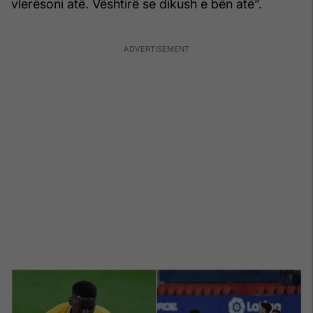
vlerësoni atë. Vështirë se dikush e bën atë”.