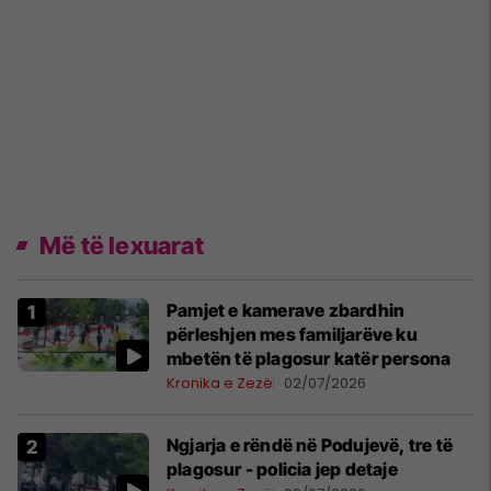
Më të lexuarat
Pamjet e kamerave zbardhin
përleshjen mes familjarëve ku
mbetën të plagosur katër persona
Kronika e Zezë
02/07/2026
Ngjarja e rëndë në Podujevë, tre të
plagosur - policia jep detaje