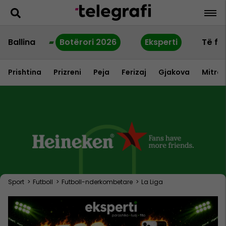
Ballina
Botërori 2026
Eksperti
Të fu
Prishtina
Prizreni
Peja
Ferizaj
Gjakova
Mitrov
Sport
>
Futboll
>
Futboll-nderkombetare
>
La Liga