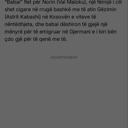
“Babai” flet për Norin (Val Maloku), një fëmijë i cili
shet cigare në rrugë bashkë me të atin Gëzimin
(Astrit Kabashi) në Kosovën e viteve të
nëntëdhjeta, dhe babai dëshiron të gjejë një
mënyrë për të emigruar në Gjermani e i biri bën
çdo gjë për të qenë me të.