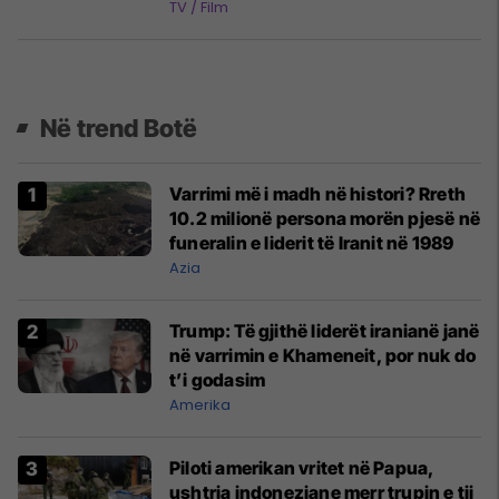
TV / Film
Në trend Botë
Varrimi më i madh në histori? Rreth
10.2 milionë persona morën pjesë në
funeralin e liderit të Iranit në 1989
Azia
Trump: Të gjithë liderët iranianë janë
në varrimin e Khameneit, por nuk do
t’i godasim
Amerika
Piloti amerikan vritet në Papua,
ushtria indoneziane merr trupin e tij