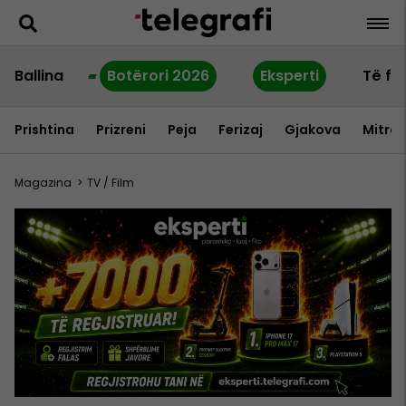
Ballina
Botërori 2026
Eksperti
Të fu
Prishtina
Prizreni
Peja
Ferizaj
Gjakova
Mitrov
Magazina
>
TV / Film