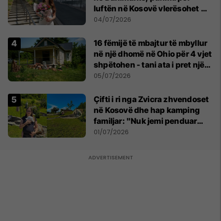
luftën në Kosovë vlerësohet me
notën më të lartë
04/07/2026
16 fëmijë të mbajtur të mbyllur
në një dhomë në Ohio për 4 vjet
shpëtohen - tani ata i pret një
sfidë e madhe
05/07/2026
Çifti i ri nga Zvicra zhvendoset
në Kosovë dhe hap kamping
familjar: "Nuk jemi penduar
asnjë ditë"
01/07/2026