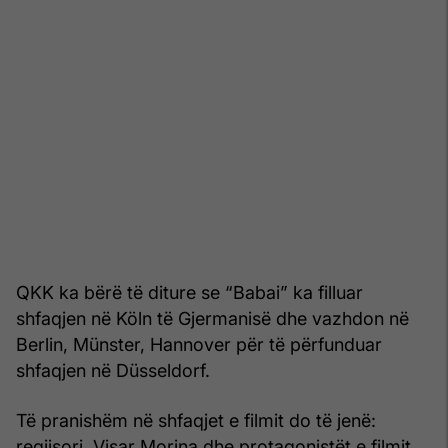
QKK ka bërë të diture se “Babai” ka filluar
shfaqjen në Köln të Gjermanisë dhe vazhdon në
Berlin, Münster, Hannover për të përfunduar
shfaqjen në Düsseldorf.
Të pranishëm në shfaqjet e filmit do të jenë:
regjisori, Visar Morina dhe protagonistët e filmit