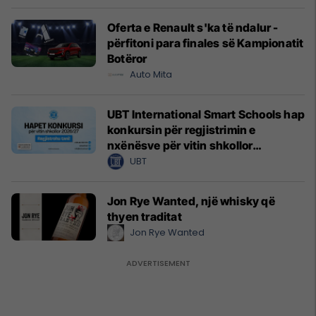
Oferta e Renault s'ka të ndalur -
përfitoni para finales së Kampionatit
Botëror
Auto Mita
UBT International Smart Schools hap
konkursin për regjistrimin e
nxënësve për vitin shkollor
2026/2027
UBT
Jon Rye Wanted, një whisky që
thyen traditat
Jon Rye Wanted