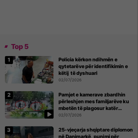
Top 5
Policia kërkon ndihmën e
qytetarëve për identifikimin e
këtij të dyshuari
02/07/2026
Pamjet e kamerave zbardhin
përleshjen mes familjarëve ku
mbetën të plagosur katër
persona
02/07/2026
25-vjeçarja shqiptare diplomon
në Danimarkë, punimi për