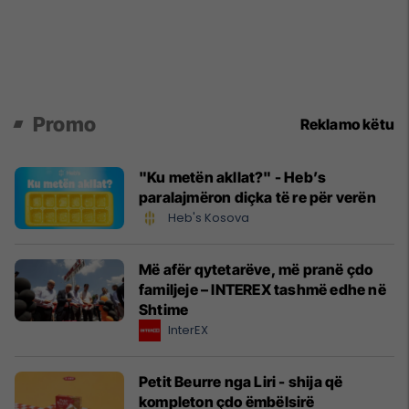
Promo
Reklamo këtu
"Ku metën akllat?" - Heb’s
paralajmëron diçka të re për verën
Heb's Kosova
Më afër qytetarëve, më pranë çdo
familjeje – INTEREX tashmë edhe në
Shtime
InterEX
Petit Beurre nga Liri - shija që
kompleton çdo ëmbëlsirë