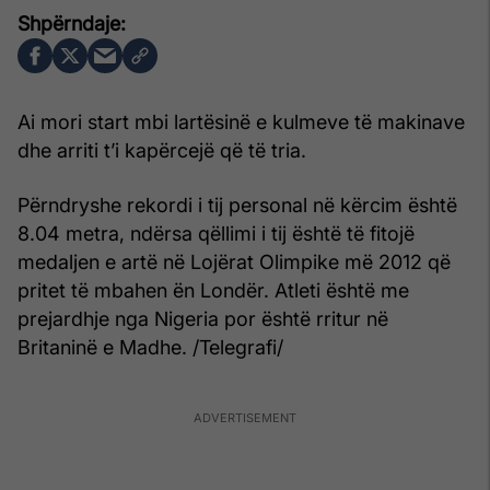
Ai mori start mbi lartësinë e kulmeve të makinave
dhe arriti t’i kapërcejë që të tria.
Përndryshe rekordi i tij personal në kërcim është
8.04 metra, ndërsa qëllimi i tij është të fitojë
medaljen e artë në Lojërat Olimpike më 2012 që
pritet të mbahen ën Londër. Atleti është me
prejardhje nga Nigeria por është rritur në
Britaninë e Madhe. /Telegrafi/