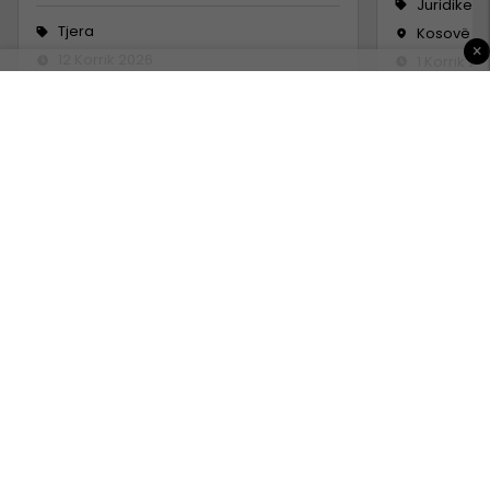
Juridike
Tjera
Kosovë
×
12 Korrik 2026
1 Korrik 20