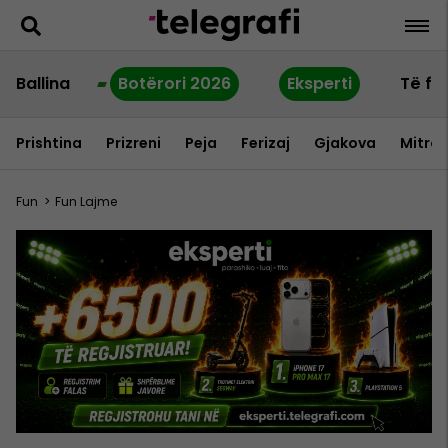
Ballina
Botërori 2026
Eksperti
Të fu
Prishtina
Prizreni
Peja
Ferizaj
Gjakova
Mitrov
Fun
>
Fun Lajme