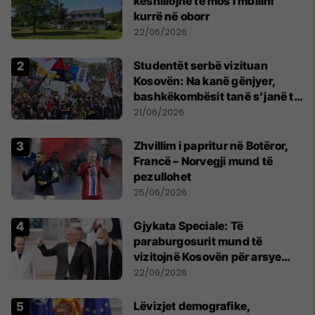
këshillojnë të mos i mbillni
kurrë në oborr
22/06/2026
Studentët serbë vizituan
Kosovën: Na kanë gënjyer,
bashkëkombësit tanë s’janë të
shtypur
21/06/2026
Zhvillim i papritur në Botëror,
Francë – Norvegji mund të
pezullohet
25/06/2026
​Gjykata Speciale: Të
paraburgosurit mund të
vizitojnë Kosovën për arsye
humanitare
22/06/2026
Lëvizjet demografike,