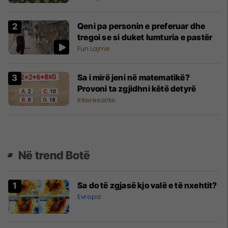
Qeni pa personin e preferuar dhe
tregoi se si duket lumturia e pastër
Fun Lajme
Sa i mirë jeni në matematikë?
Provoni ta zgjidhni këtë detyrë
Interesante
Në trend Botë
Sa do të zgjasë kjo valë e të nxehtit?
Evropa