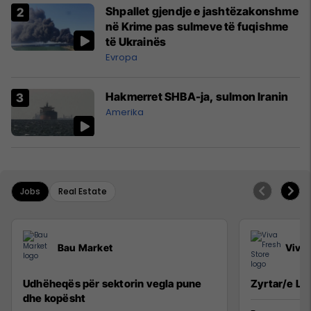
Shpallet gjendje e jashtëzakonshme
në Krime pas sulmeve të fuqishme
të Ukrainës
Evropa
Hakmerret SHBA-ja, sulmon Iranin
Amerika
Jobs
Real Estate
Bau Market
Viva 
Udhëheqës për sektorin vegla pune
Zyrtar/e Lig
dhe kopësht