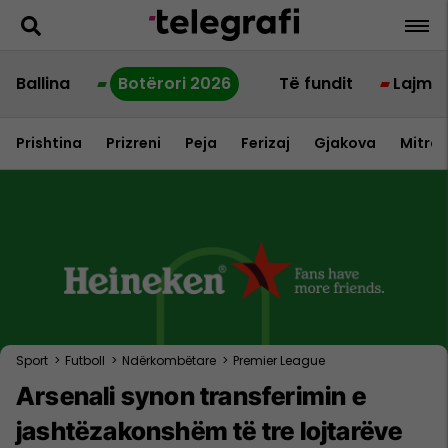
Ballina
Botërori 2026
Të fundit
Lajme
Prishtina
Prizreni
Peja
Ferizaj
Gjakova
Mitrov
Sport
>
Futboll
>
Ndërkombëtare
>
Premier League
Arsenali synon transferimin e
jashtëzakonshëm të tre lojtarëve