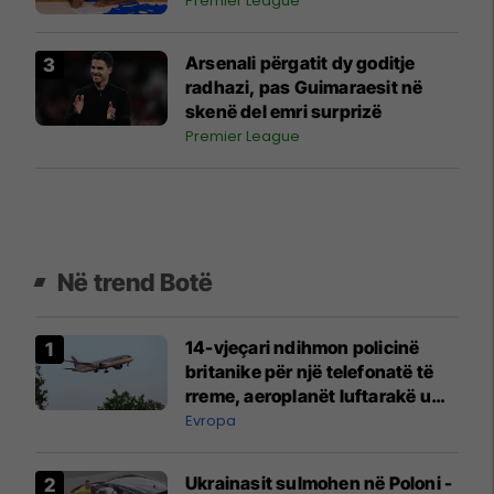
Premier League
Arsenali përgatit dy goditje
radhazi, pas Guimaraesit në
skenë del emri surprizë
Premier League
Në trend Botë
14-vjeçari ndihmon policinë
britanike për një telefonatë të
rreme, aeroplanët luftarakë u
ngritën në ajër për të
Evropa
interceptuar fluturaken e Qatar
Airways që po shkonte drejt
Ukrainasit sulmohen në Poloni -
Mançesterit