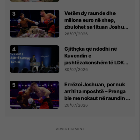
Vetëm dy raunde dhe
miliona euro në xhep,
zbulohet sa fituan Joshua
e Prenga
26/07/2026
Gjithçka që ndodhi në
Kuvendin e
jashtëzakonshëm të LDK-
së
30/07/2026
E rrëzoi Joshuan, por nuk
arriti ta mposhtë – Prenga
bie me nokaut në raundin e
dytë
26/07/2026