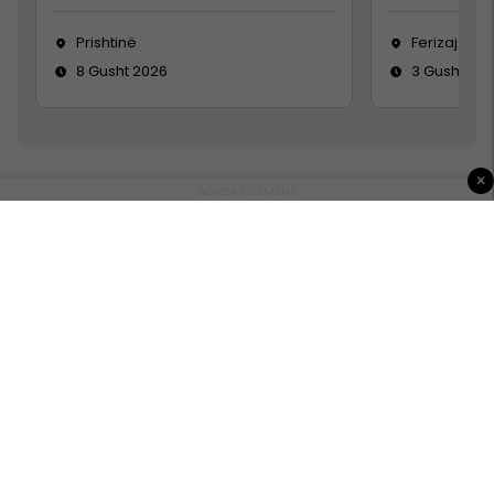
Prishtinë
Ferizaj
8 Gusht 2026
3 Gusht 20
×