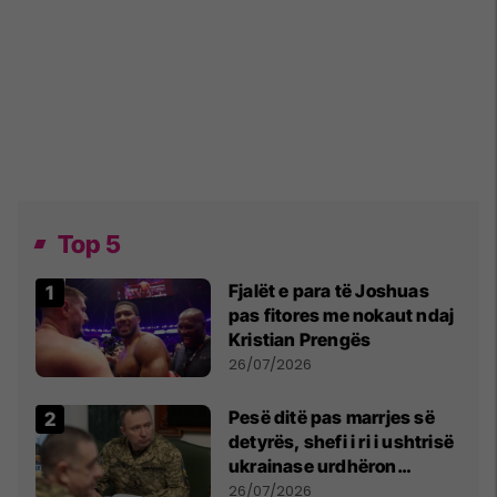
Top 5
Fjalët e para të Joshuas
pas fitores me nokaut ndaj
Kristian Prengës
26/07/2026
Pesë ditë pas marrjes së
detyrës, shefi i ri i ushtrisë
ukrainase urdhëron
kontroll të madh
26/07/2026