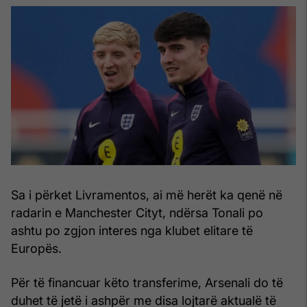
Sa i përket Livramentos, ai më herët ka qenë në
radarin e Manchester Cityt, ndërsa Tonali po
ashtu po zgjon interes nga klubet elitare të
Europës.
Për të financuar këto transferime, Arsenali do të
duhet të jetë i ashpër me disa lojtarë aktualë të