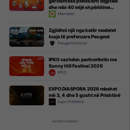
gërvishtëse plotësisht digjitale
dhe mbi 40 mijë shpërblime
instant!
Meridian
Zgjidhni një nga katër modelet
tuaja të preferuara Peugeot
Peugot Kosova
IPKO vazhdon partneritetin me
Sunny Hill Festival 2026
IPKO
EXPO DIASPORA 2026 mbahet
më 3, 4 dhe 5 gusht në Prishtinë
Expo Prishtina