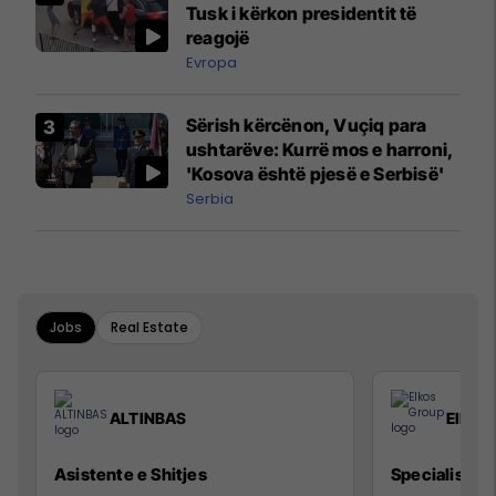
Tusk i kërkon presidentit të
reagojë
Evropa
Sërish kërcënon, Vuçiq para
ushtarëve: Kurrë mos e harroni,
'Kosova është pjesë e Serbisë'
Serbia
Jobs
Real Estate
ALTINBAS
Elkos
Asistente e Shitjes
Specialist Mi