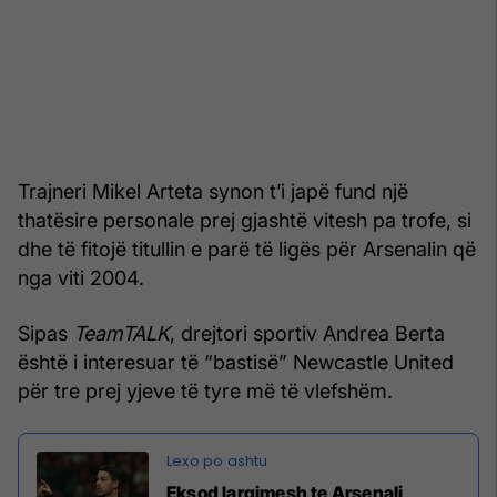
Trajneri Mikel Arteta synon t’i japë fund një
thatësire personale prej gjashtë vitesh pa trofe, si
dhe të fitojë titullin e parë të ligës për Arsenalin që
nga viti 2004.
Sipas
TeamTALK
, drejtori sportiv Andrea Berta
është i interesuar të “bastisë” Newcastle United
për tre prej yjeve të tyre më të vlefshëm.
Eksod largimesh te Arsenali,