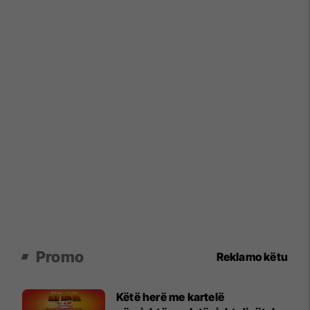
Promo
Reklamo këtu
Këtë herë me kartelë