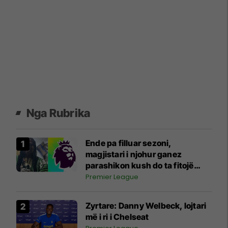
Nga Rubrika
Ende pa filluar sezoni,
magjistari i njohur ganez
parashikon kush do ta fitojë
Ligën Premier
Premier League
Zyrtare: Danny Welbeck, lojtari
më i ri i Chelseat