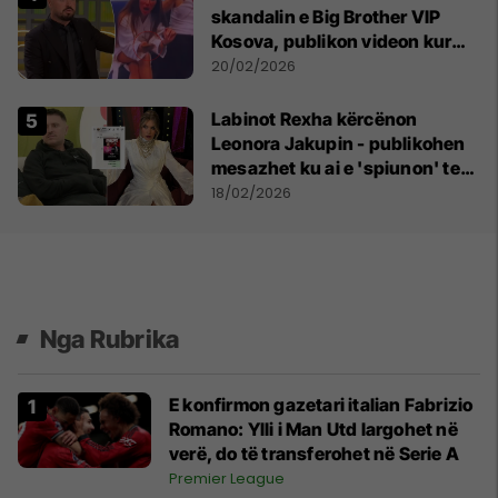
skandalin e Big Brother VIP
Kosova, publikon videon kur
Albës i është gjetur telefoni në
20/02/2026
shtëpi
Labinot Rexha kërcënon
Leonora Jakupin - publikohen
mesazhet ku ai e 'spiunon' te
autoritetet zvicerane se nuk ka
18/02/2026
vizë pune
Nga Rubrika
E konfirmon gazetari italian Fabrizio
Romano: Ylli i Man Utd largohet në
verë, do të transferohet në Serie A
Premier League