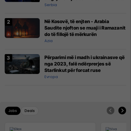
tij
Serbia
Në Kosovë, të enjten - Arabia
Saudite njofton se muaji i Ramazanit
do të fillojë të mërkurën
Azia
Përparimi më i madh i ukrainasve që
nga 2023, falë ndërprerjes së
Starlinkut për forcat ruse
Evropa
Jobs
Deals