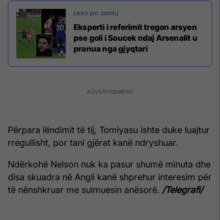
Eksperti i referimit tregon arsyen
pse goli i Soucek ndaj Arsenalit u
pranua nga gjyqtari
Përpara lëndimit të tij, Tomiyasu ishte duke luajtur
rregullisht, por tani gjërat kanë ndryshuar.
Ndërkohë Nelson nuk ka pasur shumë minuta dhe
disa skuadra në Angli kanë shprehur interesim për
të nënshkruar me sulmuesin anësorë.
/Telegrafi/