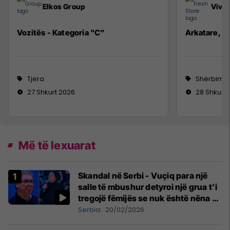
Elkos Group
Viva 
Vozitës - Kategoria "C"
Arkatare, Se
Tjera
Shërbime 
27 Shkurt 2026
28 Shkurt
Më të lexuarat
Skandal në Serbi - Vuçiq para një
salle të mbushur detyroi një grua t’i
tregojë fëmijës se nuk është nëna e
tij
Serbia
20/02/2026