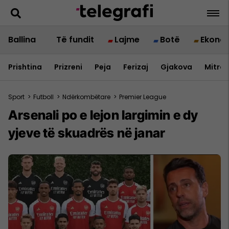
Ballina
Të fundit
Lajme
Botë
Ekono
Prishtina
Prizreni
Peja
Ferizaj
Gjakova
Mitrov
Sport
>
Futboll
>
Ndërkombëtare
>
Premier League
Arsenali po e lejon largimin e dy
yjeve të skuadrës në janar