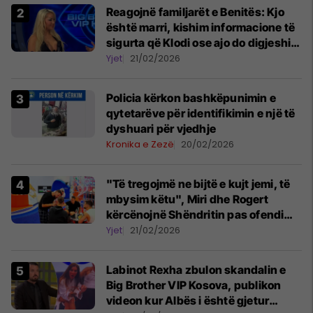
Reagojnë familjarët e Benitës: Kjo
është marri, kishim informacione të
sigurta që Klodi ose ajo do digjeshin
për Hygertën
Yjet
21/02/2026
Policia kërkon bashkëpunimin e
qytetarëve për identifikimin e një të
dyshuari për vjedhje
Kronika e Zezë
20/02/2026
"Të tregojmë ne bijtë e kujt jemi, të
mbysim këtu", Miri dhe Rogert
kërcënojnë Shëndritin pas ofendimit
të rëndë
Yjet
21/02/2026
Labinot Rexha zbulon skandalin e
Big Brother VIP Kosova, publikon
videon kur Albës i është gjetur