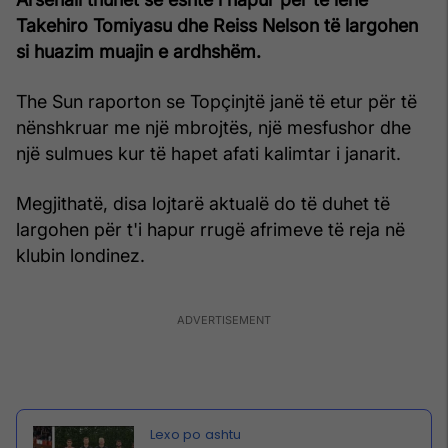
Takehiro Tomiyasu dhe Reiss Nelson të largohen
si huazim muajin e ardhshëm.
The Sun raporton se Topçinjtë janë të etur për të
nënshkruar me një mbrojtës, një mesfushor dhe
një sulmues kur të hapet afati kalimtar i janarit.
Megjithatë, disa lojtarë aktualë do të duhet të
largohen për t'i hapur rrugë afrimeve të reja në
klubin londinez.