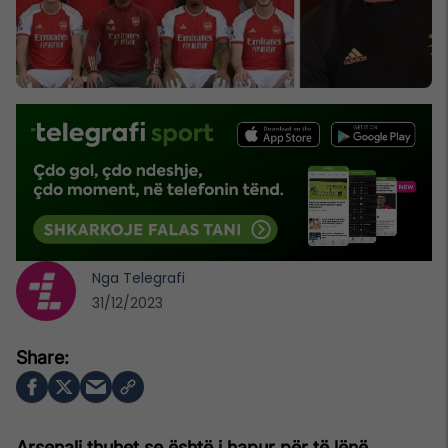
Nga
Telegrafi
31/12/2023
Arsenali thuhet se është i hapur për të lënë