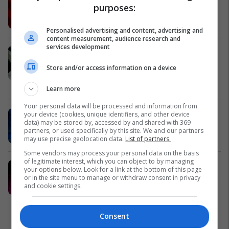
purposes:
më 21 Mars 2026 në orën 19:00
Gjakova Park
Personalised advertising and content, advertising and
content measurement, audience research and
services development
Çfarë duhet të dijnë bizneset për
liberalizimin e tregut të energjisë
Store and/or access information on a device
elektrike?
Enerco
Learn more
Your personal data will be processed and information from
Padel Zone Prishtina po ndërton
your device (cookies, unique identifiers, and other device
data) may be stored by, accessed by and shared with 369
kulturën e re urbane të sportit
partners, or used specifically by this site. We and our partners
Padel Zone Prishtina
may use precise geolocation data.
List of partners.
Some vendors may process your personal data on the basis
of legitimate interest, which you can object to by managing
Telegrafi Jobs - platforma ku talenti
your options below. Look for a link at the bottom of this page
juaj takohet me mundësitë e duhura
or in the site menu to manage or withdraw consent in privacy
and cookie settings.
në karrierë
Telegrafi Jobs
Consent