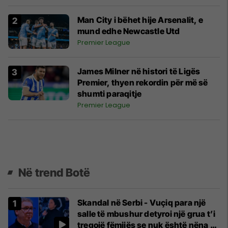
Man City i bëhet hije Arsenalit, e
mund edhe Newcastle Utd
Premier League
James Milner në histori të Ligës
Premier, thyen rekordin për më së
shumti paraqitje
Premier League
Në trend Botë
Skandal në Serbi - Vuçiq para një
salle të mbushur detyroi një grua t’i
tregojë fëmijës se nuk është nëna e