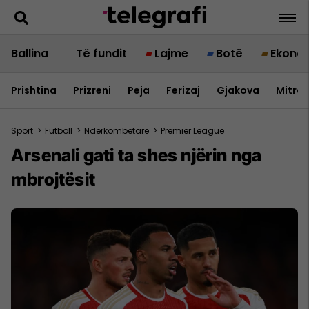
Ballina
Të fundit
Lajme
Botë
Ekono
Prishtina
Prizreni
Peja
Ferizaj
Gjakova
Mitrov
Sport
>
Futboll
>
Ndërkombëtare
>
Premier League
Arsenali gati ta shes njërin nga
mbrojtësit