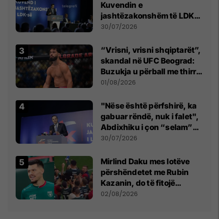
Kuvendin e
jashtëzakonshëm të LDK-
së
30/07/2026
“Vrisni, vrisni shqiptarët”,
skandal në UFC Beograd:
Buzukja u përball me thirrje
anti-shqiptare nga
01/08/2026
tribunat
"Nëse është përfshirë, ka
gabuar rëndë, nuk i falet",
Abdixhiku i çon “selam”
Përparim Ramës
30/07/2026
Mirlind Daku mes lotëve
përshëndetet me Rubin
Kazanin, do të fitojë
miliona te Spartak Moska
02/08/2026