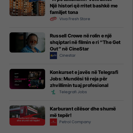
Një histori që rritet bashkë me
familjet tona
Viva Fresh Store
Russell Crowe në rolin e një
shqiptari në filmin e ri “The Get
Out” në CineStar
Cinestar
Konkurset e javës në Telegrafi
Jobs: Mundësi të reja për
zhvillimin tuaj profesional
Telegrafi Jobs
Karburant cilësor dhe shumë
më tepër!
Petrol Company