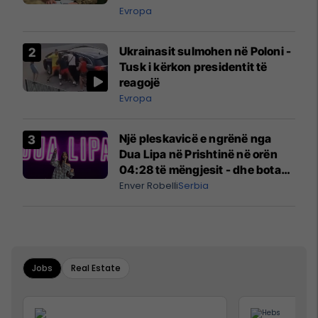
madh
Evropa
Ukrainasit sulmohen në Poloni -
Tusk i kërkon presidentit të
reagojë
Evropa
Një pleskavicë e ngrënë nga
Dua Lipa në Prishtinë në orën
04:28 të mëngjesit - dhe bota
digjitale serbe shpall gjendjen e
Enver Robelli
Serbia
luftës
Jobs
Real Estate