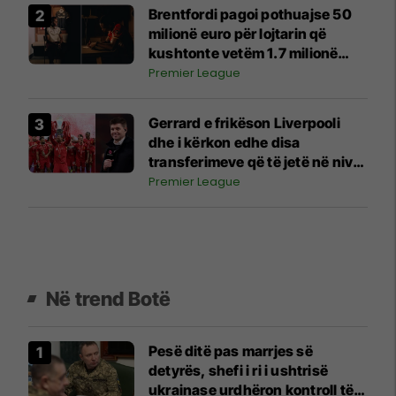
Brentfordi pagoi pothuajse 50
milionë euro për lojtarin që
kushtonte vetëm 1.7 milionë
para dy vitesh
Premier League
Gerrard e frikëson Liverpooli
dhe i kërkon edhe disa
transferimeve që të jetë në nivel
me rivalët
Premier League
Në trend Botë
Pesë ditë pas marrjes së
detyrës, shefi i ri i ushtrisë
ukrainase urdhëron kontroll të