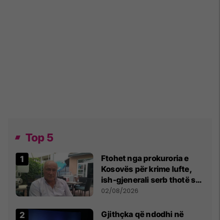
Top 5
Ftohet nga prokuroria e
Kosovës për krime lufte,
ish-gjenerali serb thotë se
dikush e tradhtoi në
02/08/2026
Beograd
Gjithçka që ndodhi në