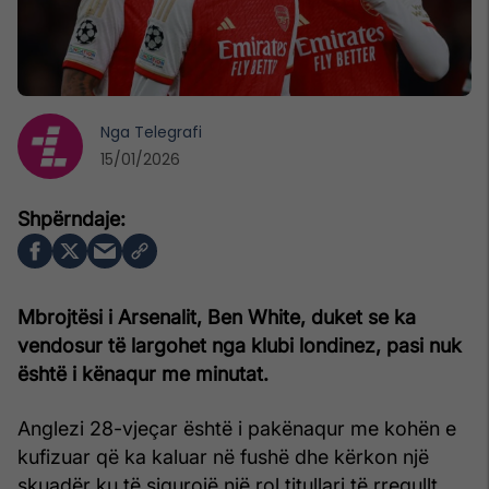
Nga
Telegrafi
15/01/2026
Mbrojtësi i Arsenalit, Ben White, duket se ka
vendosur të largohet nga klubi londinez, pasi nuk
është i kënaqur me minutat.
Anglezi 28-vjeçar është i pakënaqur me kohën e
kufizuar që ka kaluar në fushë dhe kërkon një
skuadër ku të sigurojë një rol titullari të rregullt.