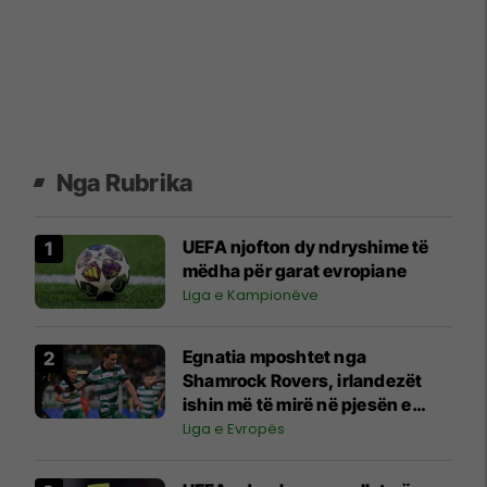
Nga Rubrika
UEFA njofton dy ndryshime të
mëdha për garat evropiane
Liga e Kampionëve
Egnatia mposhtet nga
Shamrock Rovers, irlandezët
ishin më të mirë në pjesën e
dytë
Liga e Evropës