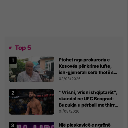
Top 5
Ftohet nga prokuroria e
Kosovës për krime lufte,
ish-gjenerali serb thotë se
dikush e tradhtoi në
02/08/2026
Beograd
“Vrisni, vrisni shqiptarët”,
skandal në UFC Beograd:
Buzukja u përball me thirrje
anti-shqiptare nga
01/08/2026
tribunat
Një pleskavicë e ngrënë