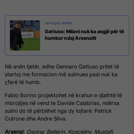
Gattuso: Milani nuk ka asgjë për të
humbur ndaj Arsenalit
Në anën tjetër, edhe Gennaro Gattuso pritet të
startoj me formacion më sulmues pasi nuk ka
çfarë të humb.
Fabio Borino projektohet në krahun e djathtë të
mbrojtjes në vend te Davide Calabrias, ndërsa
sulmi do të përbëhet nga dy lojtarë: Patrick
Cutrone dhe Andre Silva.
Arsenal
:
Ospina; Bellerin, Koscielny, Mustafi,