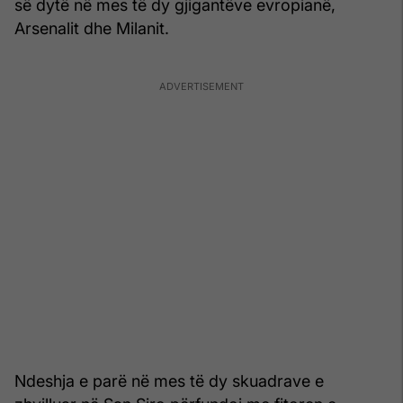
së dytë në mes të dy gjigantëve evropianë,
Arsenalit dhe Milanit.
Ndeshja e parë në mes të dy skuadrave e