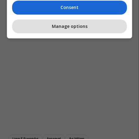
Consent
Manage options
Liga E Evropës
Arsenal
Ac Milan