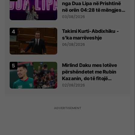
nga Dua Lipa në Prishtinë
në orën 04:28 të mëngjesit
- dhe bota digjitale serbe
03/08/2026
shpall gjendjen e luftës
Takimi Kurti-Abdixhiku -
s'ka marrëveshje
06/08/2026
Mirlind Daku mes lotëve
përshëndetet me Rubin
Kazanin, do të fitojë
miliona te Spartak Moska
02/08/2026