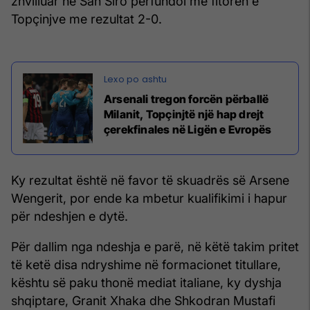
zhvilluar në San Siro përfundoi me fitoren e
Topçinjve me rezultat 2-0.
Arsenali tregon forcën përballë
Milanit, Topçinjtë një hap drejt
çerekfinales në Ligën e Evropës
Ky rezultat është në favor të skuadrës së Arsene
Wengerit, por ende ka mbetur kualifikimi i hapur
për ndeshjen e dytë.
Për dallim nga ndeshja e parë, në këtë takim pritet
të ketë disa ndryshime në formacionet titullare,
kështu së paku thonë mediat italiane, ky dyshja
shqiptare, Granit Xhaka dhe Shkodran Mustafi