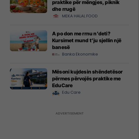
praktike për mëngjes, piknik
dhe rrugë
MEKA HALAL FOOD
A po don me rrnu n’deti?
Kursimet mund t’ju sjellin një
banesë
Banka Ekonomike
Mësoni kujdesin shëndetësor
përmes përvojës praktike me
EduCare
Edu Care