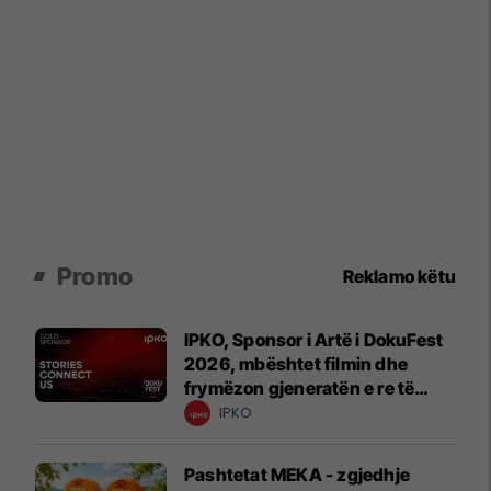
Promo
Reklamo këtu
IPKO, Sponsor i Artë i DokuFest
2026, mbështet filmin dhe
frymëzon gjeneratën e re të
krijuesve
IPKO
Pashtetat MEKA - zgjedhje