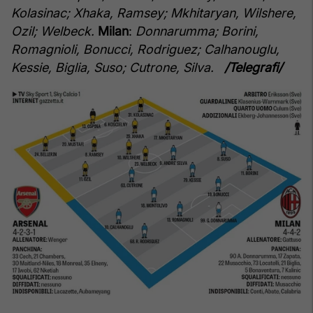
Kolasinac; Xhaka, Ramsey; Mkhitaryan, Wilshere,
Ozil; Welbeck.
Milan
:
Donnarumma; Borini,
Romagnioli, Bonucci, Rodriguez; Calhanouglu,
Kessie, Biglia, Suso; Cutrone, Silva.
/Telegrafi/