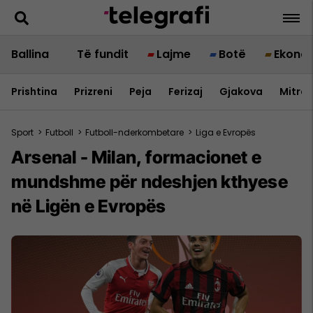
Ballina
Të fundit
Lajme
Botë
Ekono
Prishtina
Prizreni
Peja
Ferizaj
Gjakova
Mitrov
Sport
>
Futboll
>
Futboll-nderkombetare
>
Liga e Evropës
Arsenal - Milan, formacionet e
mundshme për ndeshjen kthyese
në Ligën e Evropës