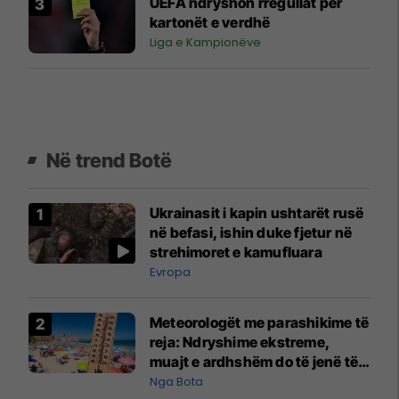
UEFA ndryshon rregullat për
kartonët e verdhë
Liga e Kampionëve
Në trend Botë
Ukrainasit i kapin ushtarët rusë
në befasi, ishin duke fjetur në
strehimoret e kamufluara
Evropa
Meteorologët me parashikime të
reja: Ndryshime ekstreme,
muajt e ardhshëm do të jenë të
pazakontë
Nga Bota