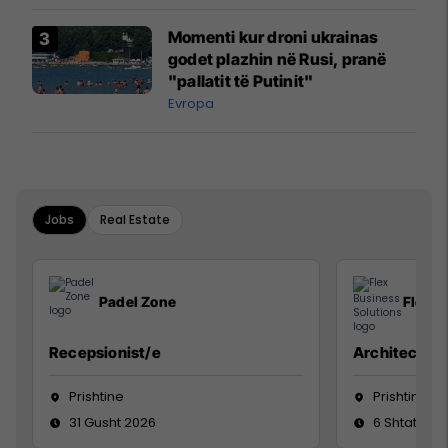
Momenti kur droni ukrainas
godet plazhin në Rusi, pranë
"pallatit të Putinit"
Evropa
Jobs
Real Estate
Padel Zone
Flex B
Recepsionist/e
Architect
Prishtine
Prishtinë
31 Gusht 2026
6 Shtator 2