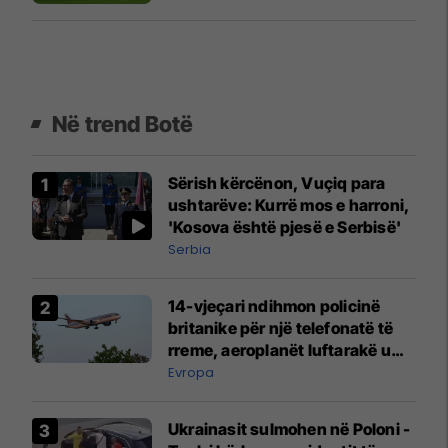
Në trend Botë
Sërish kërcënon, Vuçiq para
ushtarëve: Kurrë mos e harroni,
'Kosova është pjesë e Serbisë'
Serbia
14-vjeçari ndihmon policinë
britanike për një telefonatë të
rreme, aeroplanët luftarakë u
ngritën në ajër për të
Evropa
interceptuar fluturaken e Qatar
Airways që po shkonte drejt
Ukrainasit sulmohen në Poloni -
Mançesterit