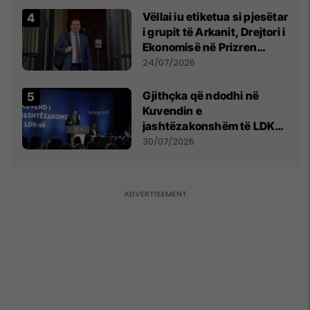
Vëllai iu etiketua si pjesëtar
i grupit të Arkanit, Drejtori i
Ekonomisë në Prizren
mohon pretendimet
24/07/2026
Gjithçka që ndodhi në
Kuvendin e
jashtëzakonshëm të LDK-
së
30/07/2026