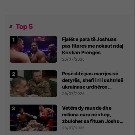
Top 5
Fjalët e para të Joshuas
pas fitores me nokaut ndaj
Kristian Prengës
26/07/2026
Pesë ditë pas marrjes së
detyrës, shefi i ri i ushtrisë
ukrainase urdhëron
kontroll të madh
26/07/2026
Vetëm dy raunde dhe
miliona euro në xhep,
zbulohet sa fituan Joshua
e Prenga
26/07/2026