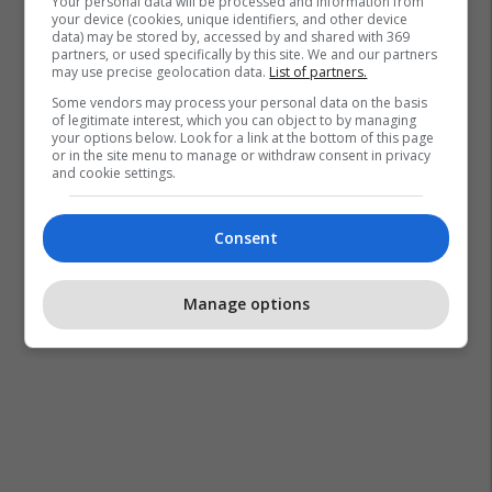
Your personal data will be processed and information from
Transferimet
Juventus
your device (cookies, unique identifiers, and other device
data) may be stored by, accessed by and shared with 369
partners, or used specifically by this site. We and our partners
may use precise geolocation data.
List of partners.
Some vendors may process your personal data on the basis
of legitimate interest, which you can object to by managing
your options below. Look for a link at the bottom of this page
or in the site menu to manage or withdraw consent in privacy
and cookie settings.
Consent
Manage options