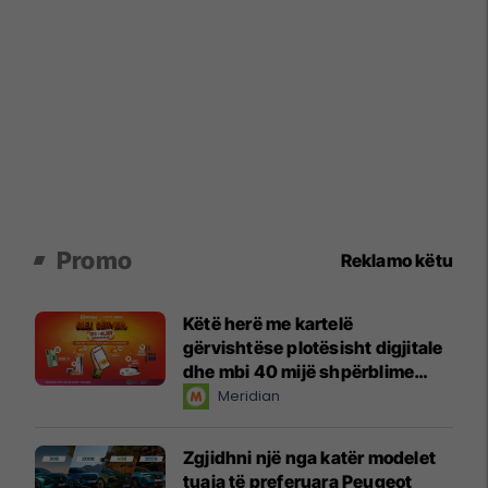
Promo
Reklamo këtu
Këtë herë me kartelë
gërvishtëse plotësisht digjitale
dhe mbi 40 mijë shpërblime
instant!
Meridian
Zgjidhni një nga katër modelet
tuaja të preferuara Peugeot