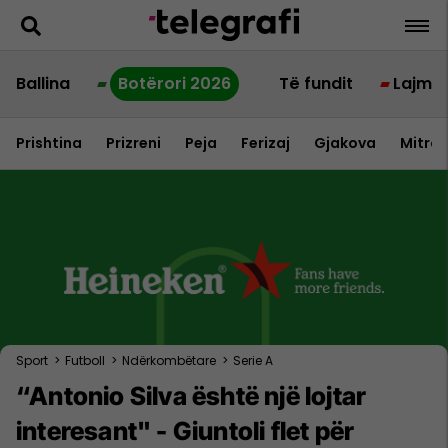
Ballina
Botërori 2026
Të fundit
Lajme
Prishtina
Prizreni
Peja
Ferizaj
Gjakova
Mitrov
Sport
>
Futboll
>
Ndërkombëtare
>
Serie A
“Antonio Silva është një lojtar
interesant" - Giuntoli flet për