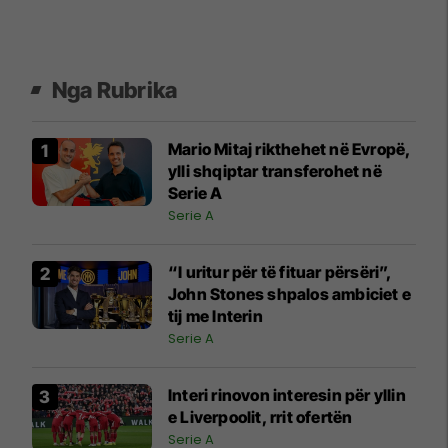
Nga Rubrika
Mario Mitaj rikthehet në Evropë,
ylli shqiptar transferohet në
Serie A
Serie A
“I uritur për të fituar përsëri”,
John Stones shpalos ambiciet e
tij me Interin
Serie A
Interi rinovon interesin për yllin
e Liverpoolit, rrit ofertën
Serie A