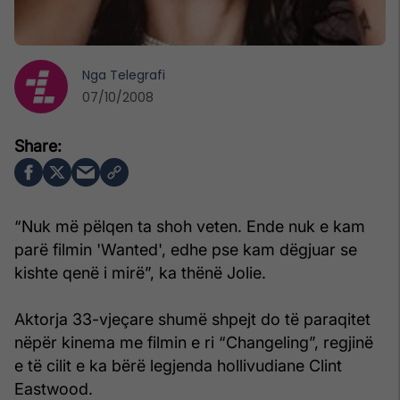
Nga
Telegrafi
07/10/2008
“Nuk më pëlqen ta shoh veten. Ende nuk e kam
parë filmin 'Wanted', edhe pse kam dëgjuar se
kishte qenë i mirë”, ka thënë Jolie.
Aktorja 33-vjeçare shumë shpejt do të paraqitet
nëpër kinema me filmin e ri “Changeling”, regjinë
e të cilit e ka bërë legjenda hollivudiane Clint
Eastwood.