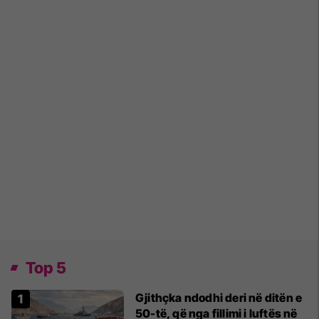
Top 5
Gjithçka ndodhi deri në ditën e
50-të, që nga fillimi i luftës në