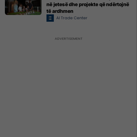
në jetesë dhe projekte që ndërtojnë
të ardhmen
Al Trade Center