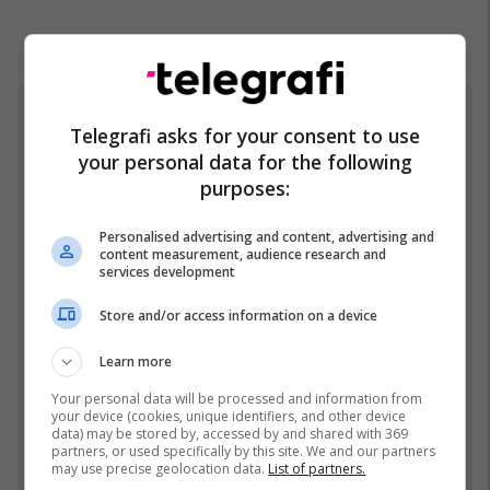
BBVA
Telegrafi asks for your consent to use
your personal data for the following
purposes:
Personalised advertising and content, advertising and
content measurement, audience research and
services development
Store and/or access information on a device
Learn more
Your personal data will be processed and information from
U 
Mateo reagon për herë të parë pas mbarimit të
your device (cookies, unique identifiers, and other device
data) may be stored by, accessed by and shared with 369
h
spektaklit të BBVA-së
partners, or used specifically by this site. We and our partners
may use precise geolocation data.
List of partners.