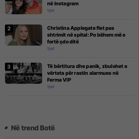
në Instagram
Yjet
Christina Applegate flet pas
shtrimit në spital: Po bëhem më e
fortë çdo ditë
Yjet
Të bërtitura dhe panik, zbulohet e
vërteta për rastin alarmues në
Ferma VIP
Yjet
Në trend Botë