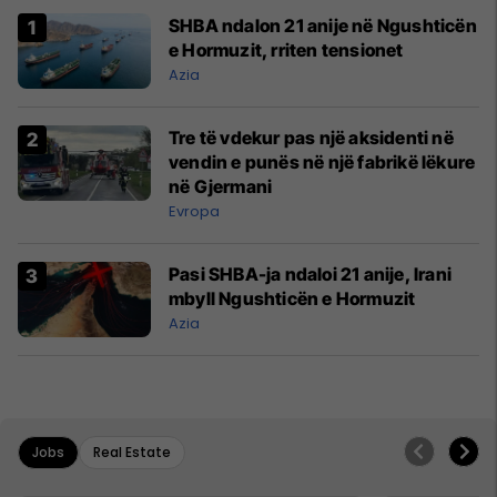
SHBA ndalon 21 anije në Ngushticën
e Hormuzit, rriten tensionet
Azia
Tre të vdekur pas një aksidenti në
vendin e punës në një fabrikë lëkure
në Gjermani
Evropa
Pasi SHBA-ja ndaloi 21 anije, Irani
mbyll Ngushticën e Hormuzit
Azia
Jobs
Real Estate