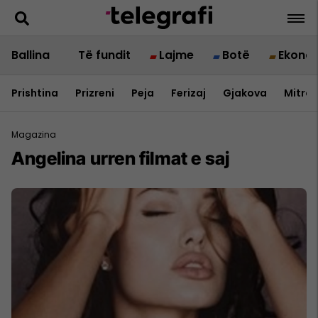
Ballina
Të fundit
Lajme
Botë
Ekono
Prishtina
Prizreni
Peja
Ferizaj
Gjakova
Mitrov
Magazina
Angelina urren filmat e saj