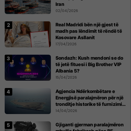
Iran
02/04/2026
Real Madridi bën një gjest të
madh pas lëndimit të rëndë të
Kosovare Asllanit
17/04/2026
Sondazh: Kush mendoni se do
të jetë fituesi i Big Brother VIP
Albania 5?
15/04/2026
Agjencia Ndërkombëtare e
Energjisë paralajmëron për një
tronditje historike të furnizimit
me naftë, ndërsa lufta me
14/04/2026
Iranin mbyt tregjet globale
Gjiganti gjerman paralajmëron