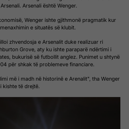
Arsenali. Arsenali është Wenger.
ekonomisë, Wenger ishte gjithmonë pragmatik kur
 menaxhimin e situatës së klubit.
illoi zhvendosja e Arsenalit duke realizuar ri
hburton Grove, aty ku ishte paraparë ndërtimi i
ates, bukurisë së futbollit anglez. Punimet u shtynë
2004 për shkak të problemeve financiare.
imi më i madh në historinë e Arenalit", tha Wenger
 kishte të drejtë.