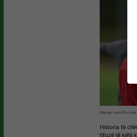
Wenger sakrifikoi për
Historia të cil
tifozë të këtij