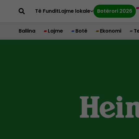
Të Fundit
Lajme lokale
Botërori 2026
Ballina
Lajme
Botë
Ekonomi
T