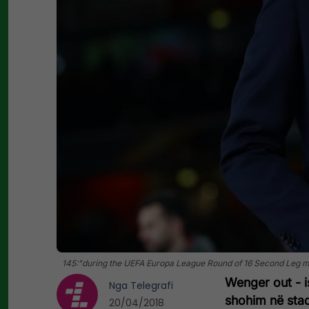
145:"during the UEFA Europa League Round of 16 Second Leg ma
Wenger out - 
Nga
Telegrafi
shohim në stad
20/04/2018