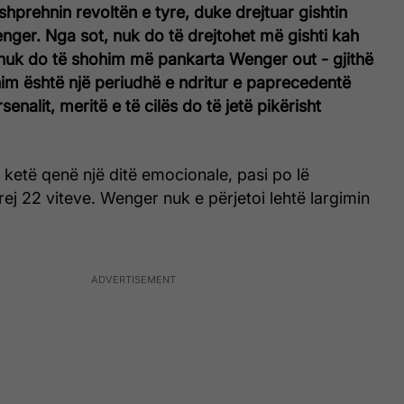
shprehnin revoltën e tyre, duke drejtuar gishtin
ger. Nga sot, nuk do të drejtohet më gishti kah
nuk do të shohim më pankarta Wenger out - gjithë
im është një periudhë e ndritur e paprecedentë
senalit, meritë e të cilës do të jetë pikërisht
 ketë qenë një ditë emocionale, pasi po lë
prej 22 viteve. Wenger nuk e përjetoi lehtë largimin