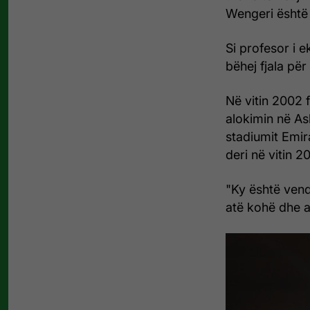
Wengeri është 
Si profesor i 
bëhej fjala për
Në vitin 2002 f
alokimin në As
stadiumit Emir
deri në vitin 
"Ky është vend
atë kohë dhe ai