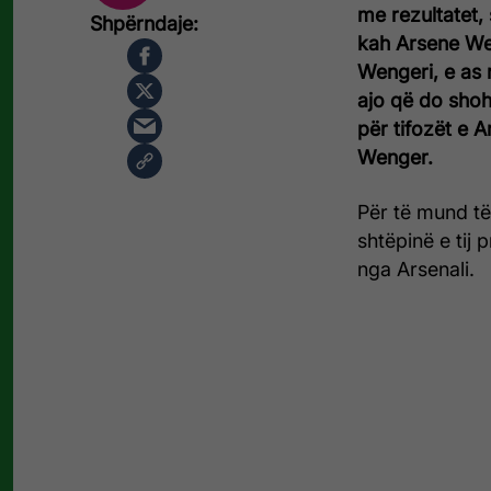
me rezultatet, 
kah Arsene Wen
Wengeri, e as 
ajo që do shoh
për tifozët e Ar
Wenger.
Për të mund të
shtëpinë e tij 
nga Arsenali.