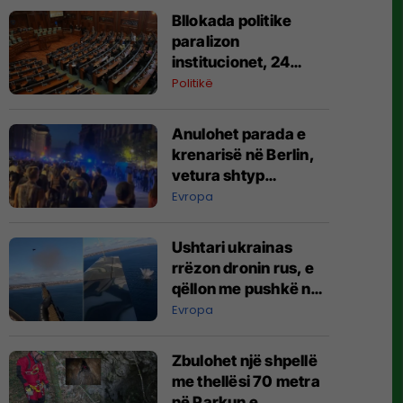
Bllokada politike
paralizon
institucionet, 24
agjenci funksionojnë
Politikë
me mandate të
skaduara ose jo të
Anulohet parada e
plota
krenarisë në Berlin,
vetura shtyp
pjesëmarrësit –
Evropa
raportohet për të
lënduar
Ushtari ukrainas
rrëzon dronin rus, e
qëllon me pushkë nga
kabina e aeroplanit
Evropa
Zbulohet një shpellë
me thellësi 70 metra
në Parkun e