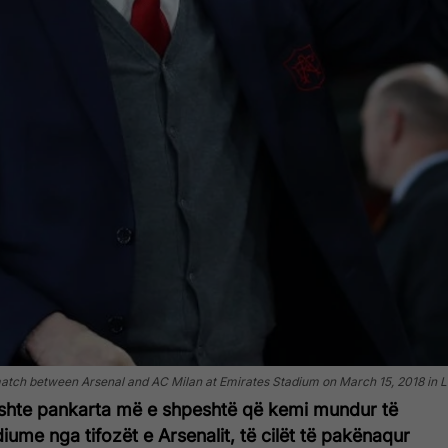
tch between Arsenal and AC Milan at Emirates Stadium on March 15, 2018 in L
ishte pankarta më e shpeshtë që kemi mundur të
iume nga tifozët e Arsenalit, të cilët të pakënaqur