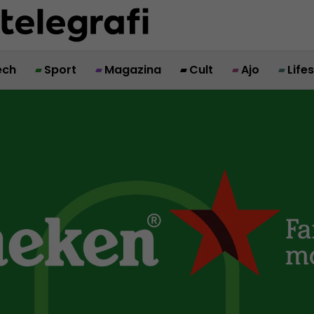
ech
Sport
Magazina
Cult
Ajo
Life