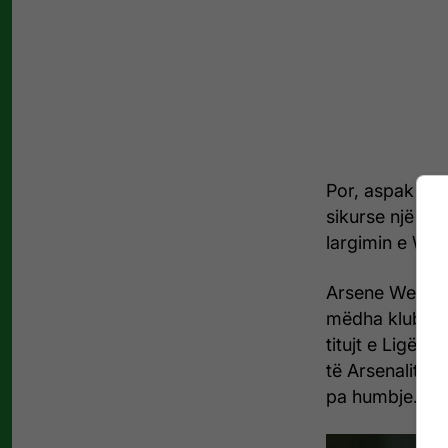
Por, aspak emoc
sikurse një tro
largimin e Wen
Arsene Wenger 
mëdha klubi i f
titujt e Ligës 
të Arsenalit. K
pa humbje.