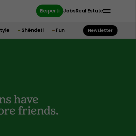
Eksperti
Jobs
Real Estate
style
Shëndeti
Fun
Newsletter