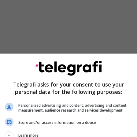
ionale nuk ishte për tifozët e Arsenalit, të cilët
fe që po e kërkojnë kaq gjatë, e kanë festuar
gerit.
Telegrafi asks for your consent to use your
është vet historia e Arsenalit. Trofet më të
personal data for the following purposes:
itoi në periudhën e tij 22 vjeçare, po flas për 3
Premier që ai i fitoi në periudhën e tij dy dekadëshe
Personalised advertising and content, advertising and content
measurement, audience research and services development
rijoi The Incredibles, ekipin që kaloi gjithë sezonin
Store and/or access information on a device
Learn more