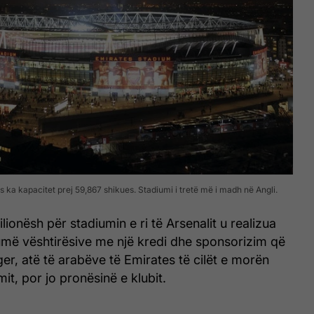
 ka kapacitet prej 59,867 shikues. Stadiumi i tretë më i madh në Angli.
lionësh për stadiumin e ri të Arsenalit u realizua
më vështirësive me një kredi dhe sponsorizim që
er, atë të arabëve të Emirates të cilët e morën
it, por jo pronësinë e klubit.