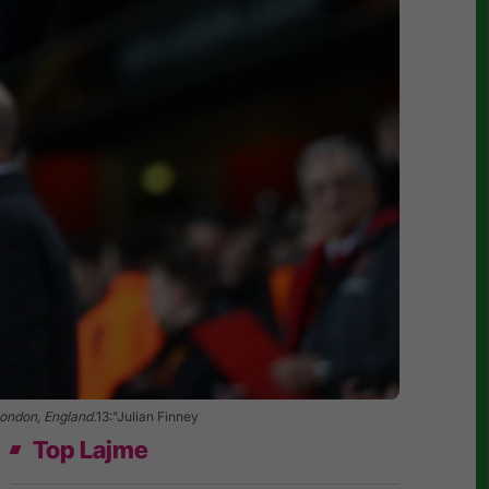
ondon, England.
13:"Julian Finney
Top Lajme