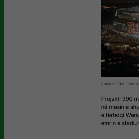
Stadiumi The Emirates
Projekti 390 mi
në mesin e shu
e tërhoqi Weng
emrin e stadium