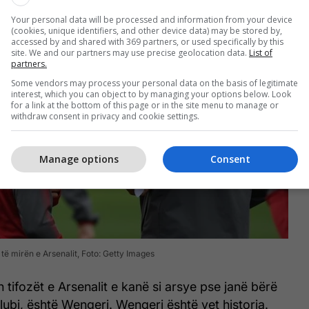
Your personal data will be processed and information from your device
(cookies, unique identifiers, and other device data) may be stored by,
accessed by and shared with 369 partners, or used specifically by this
site. We and our partners may use precise geolocation data.
List of
partners.
Some vendors may process your personal data on the basis of legitimate
interest, which you can object to by managing your options below. Look
for a link at the bottom of this page or in the site menu to manage or
withdraw consent in privacy and cookie settings.
Manage options
Consent
 të mirën e Arsenalit, Foto: Getty Images
ën tifozët e Arsenalit e kanë si arsye pse janë bërë
 klubi, është Wengeri. Wengeri është vet historia.