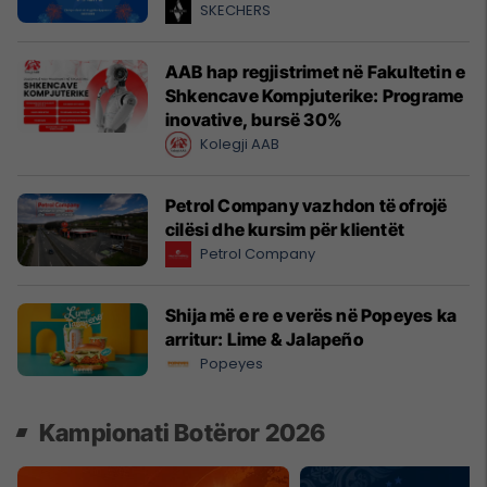
SKECHERS
AAB hap regjistrimet në Fakultetin e
Shkencave Kompjuterike: Programe
inovative, bursë 30%
Kolegji AAB
Petrol Company vazhdon të ofrojë
cilësi dhe kursim për klientët
Petrol Company
Shija më e re e verës në Popeyes ka
arritur: Lime & Jalapeño
Popeyes
Kampionati Botëror 2026