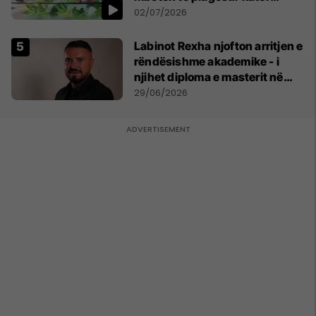
persona
02/07/2026
Labinot Rexha njofton arritjen e
rëndësishme akademike - i
njihet diploma e masterit në
Psikologji në Zvicër
29/06/2026