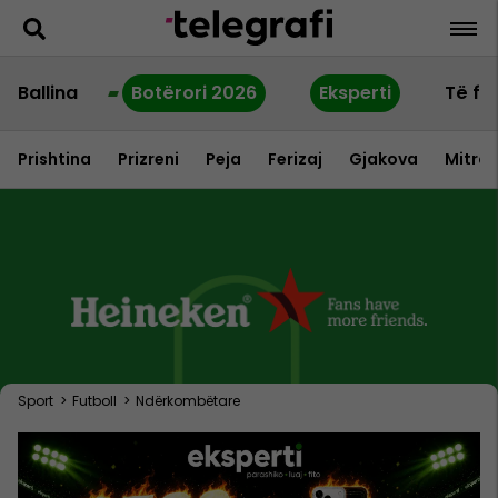
Ballina
Botërori 2026
Eksperti
Të fu
Prishtina
Prizreni
Peja
Ferizaj
Gjakova
Mitrov
Sport
>
Futboll
>
Ndërkombëtare