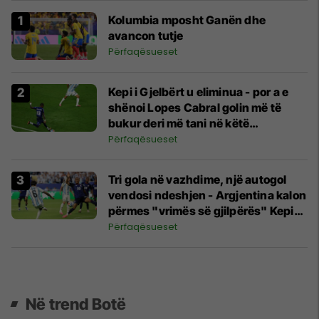
Kolumbia mposht Ganën dhe
avancon tutje
Përfaqësueset
Kepi i Gjelbërt u eliminua - por a e
shënoi Lopes Cabral golin më të
bukur deri më tani në këtë
Kampionat Botëror?
Përfaqësueset
Tri gola në vazhdime, një autogol
vendosi ndeshjen - Argjentina kalon
përmes "vrimës së gjilpërës" Kepin
e Gjelbër
Përfaqësueset
Në trend Botë