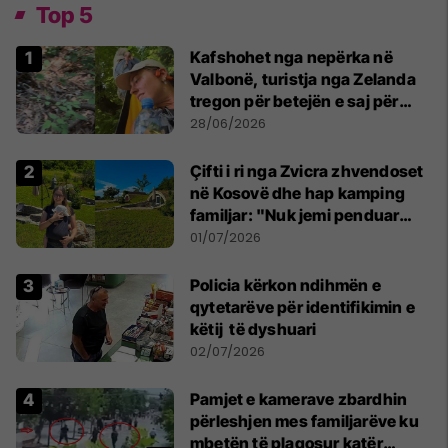
Top 5
Kafshohet nga nepërka në
Valbonë, turistja nga Zelanda
tregon për betejën e saj për
mbijetesë
28/06/2026
Çifti i ri nga Zvicra zhvendoset
në Kosovë dhe hap kamping
familjar: "Nuk jemi penduar
asnjë ditë"
01/07/2026
Policia kërkon ndihmën e
qytetarëve për identifikimin e
këtij të dyshuari
02/07/2026
Pamjet e kamerave zbardhin
përleshjen mes familjarëve ku
mbetën të plagosur katër