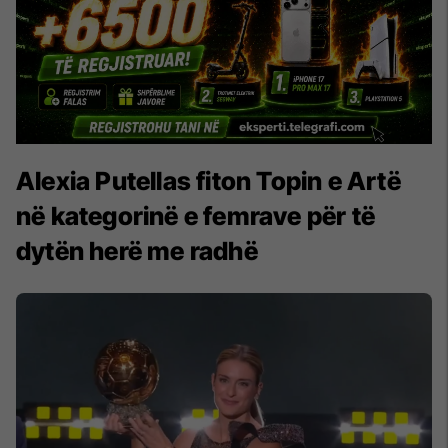
Alexia Putellas fiton Topin e Artë
në kategorinë e femrave për të
dytën herë me radhë