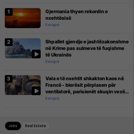
Gjermania thyen rekordin e
nxehtësisë
Evropa
Shpallet gjendje e jashtëzakonshme
në Krime pas sulmeve të fuqishme
të Ukrainës
Evropa
Vala e të nxehtit shkakton kaos në
Francë - blerësit përplasen për
ventilatorë, parisienët skuqin vezë
në dritare
Evropa
Jobs
Real Estate