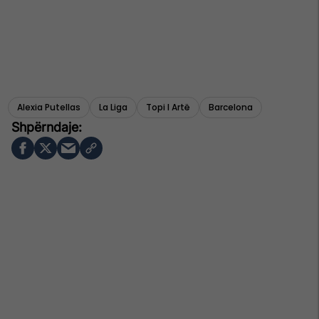
Alexia Putellas
La Liga
Topi I Artë
Barcelona