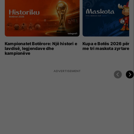
Kampionatet Botërore: Një histori e
Kupa e Botës 2026 për h
lavdisë, legjendave dhe
me tri maskota zyrtare
kampionëve