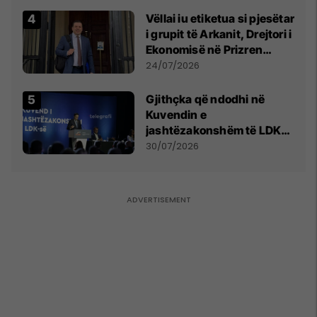
Vëllai iu etiketua si pjesëtar
i grupit të Arkanit, Drejtori i
Ekonomisë në Prizren
mohon pretendimet
24/07/2026
Gjithçka që ndodhi në
Kuvendin e
jashtëzakonshëm të LDK-
së
30/07/2026