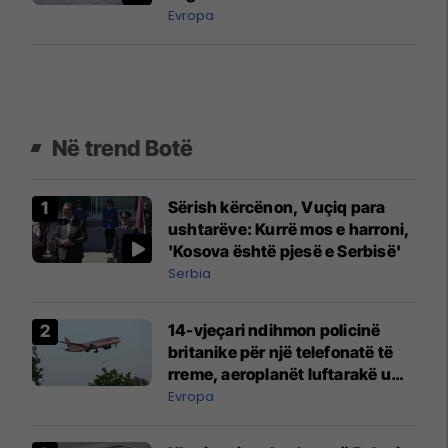
Evropa
Në trend Botë
Sërish kërcënon, Vuçiq para
ushtarëve: Kurrë mos e harroni,
'Kosova është pjesë e Serbisë'
Serbia
14-vjeçari ndihmon policinë
britanike për një telefonatë të
rreme, aeroplanët luftarakë u
ngritën në ajër për të
Evropa
interceptuar fluturaken e Qatar
Airways që po shkonte drejt