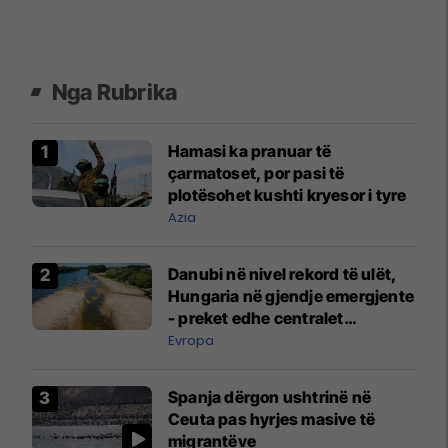
Nga Rubrika
Hamasi ka pranuar të
çarmatoset, por pasi të
plotësohet kushti kryesor i tyre
Azia
Danubi në nivel rekord të ulët,
Hungaria në gjendje emergjente
- preket edhe centralet
bërthamore
Evropa
Spanja dërgon ushtrinë në
Ceuta pas hyrjes masive të
migrantëve