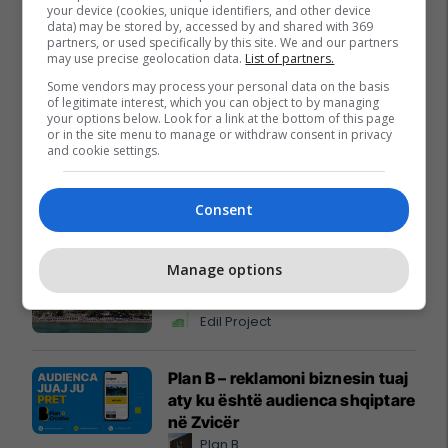
your device (cookies, unique identifiers, and other device
data) may be stored by, accessed by and shared with 369
partners, or used specifically by this site. We and our partners
may use precise geolocation data.
List of partners.
Some vendors may process your personal data on the basis
of legitimate interest, which you can object to by managing
your options below. Look for a link at the bottom of this page
or in the site menu to manage or withdraw consent in privacy
and cookie settings.
Consent
Promo
Reklamo këtu
Manage options
Holiday In 2 – banesa juaj për
pushime pranë detit
Edil Project
Plan B – reklamoni biznesin tuaj
aty ku është audienca shqiptare
në Zvicër
Plan B