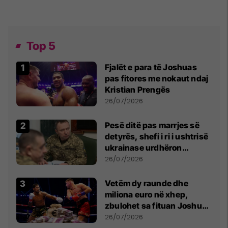
Top 5
Fjalët e para të Joshuas
pas fitores me nokaut ndaj
Kristian Prengës
26/07/2026
Pesë ditë pas marrjes së
detyrës, shefi i ri i ushtrisë
ukrainase urdhëron
kontroll të madh
26/07/2026
Vetëm dy raunde dhe
miliona euro në xhep,
zbulohet sa fituan Joshua
e Prenga
26/07/2026