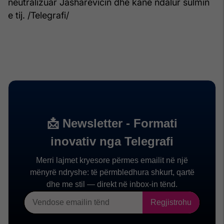
neutralizuar Jasharevicin dhe kanë ndalur sulmin
e tij. /Telegrafi/