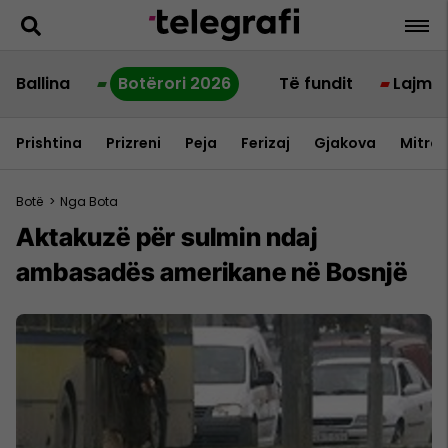
Ballina
Botërori 2026
Të fundit
Lajme
Prishtina
Prizreni
Peja
Ferizaj
Gjakova
Mitrov
Botë
>
Nga Bota
Aktakuzë për sulmin ndaj
ambasadës amerikane në Bosnjë