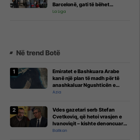
Barcelonë, gati të bëhet
përforcimi i ri i katalanasve
La Liga
Në trend Botë
Emiratet e Bashkuara Arabe
kanë një plan të madh për të
anashkaluar Ngushticën e
Hormuzit
Azia
Vdes gazetari serb Stefan
Cvetkoviq, që hetoi vrasjen e
Ivanoviqit – kishte denoncuar
kërcënime ndaj vëllezërve
Ballkan
Vuçiq