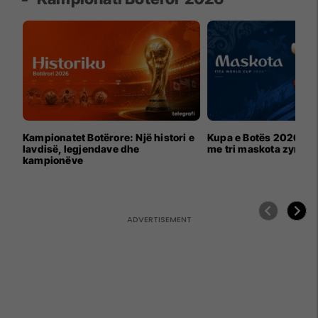
Kampionatet Botërore: Një histori e
Kupa e Botës 2026 për
lavdisë, legjendave dhe
me tri maskota zyrtar
kampionëve