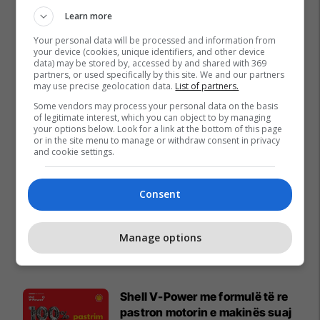
Learn more
Your personal data will be processed and information from
your device (cookies, unique identifiers, and other device
data) may be stored by, accessed by and shared with 369
partners, or used specifically by this site. We and our partners
may use precise geolocation data.
List of partners.
Some vendors may process your personal data on the basis
of legitimate interest, which you can object to by managing
your options below. Look for a link at the bottom of this page
or in the site menu to manage or withdraw consent in privacy
and cookie settings.
Consent
Manage options
Promo
Reklamo këtu
Shell V-Power me formulë të re
pastron motorin e makinës suaj