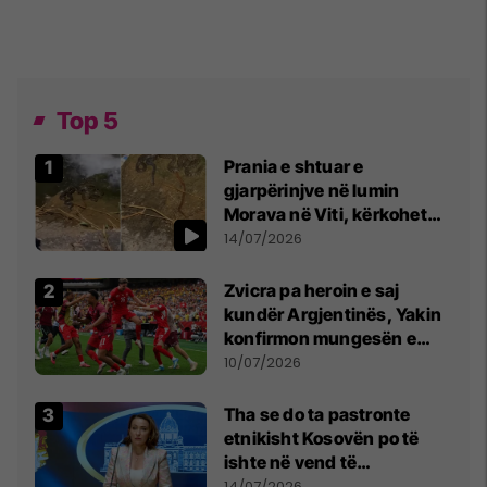
Top 5
Prania e shtuar e
gjarpërinjve në lumin
Morava në Viti, kërkohet
kujdes nga qytetarët
14/07/2026
Zvicra pa heroin e saj
kundër Argjentinës, Yakin
konfirmon mungesën e
madhe
10/07/2026
Tha se do ta pastronte
etnikisht Kosovën po të
ishte në vend të
Millosheviqit, Lëvizja e
14/07/2026