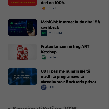
deri në 100%
Shell
MobiSIM: Internet kudo dhe 15%
cashback
MobiSIM
Frutex lanson në treg ART
Ketchup
Frutex
UBT i pari me numrin më të
madh të programeve të
akredituara në sektorin privat
UBT
Kampionati Botëror 2026