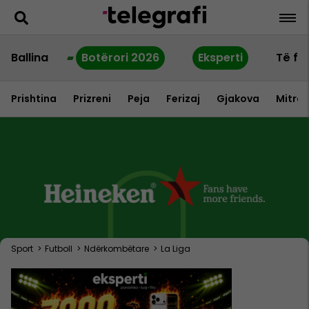
Ballina
Botërori 2026
Eksperti
Të fu
Prishtina
Prizreni
Peja
Ferizaj
Gjakova
Mitrov
Sport
>
Futboll
>
Ndërkombëtare
>
La Liga