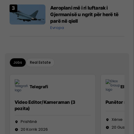
Aeroplani më i ri luftarak i
Gjermanisë u ngrit për herë të
parë në qiell
Evropa
Jobs
Real Estate
Telegrafi
Elkos
Video Editor/Kameraman (3
Punëtor në 
pozita)
Xërxe
Prishtinë
20 Gusht 2
20 Korrik 2026