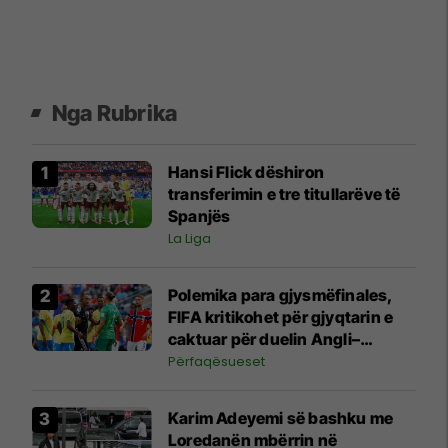
Nga Rubrika
Hansi Flick dëshiron
transferimin e tre titullarëve të
Spanjës
La Liga
Polemika para gjysmëfinales,
FIFA kritikohet për gjyqtarin e
caktuar për duelin Angli–
Argjentinë
Përfaqësueset
Karim Adeyemi së bashku me
Loredanën mbërrin në