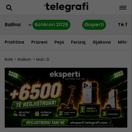
Ballina
Botërori 2026
Eksperti
Të fu
Prishtina
Prizreni
Peja
Ferizaj
Gjakova
Mitrov
Botë
>
Ballkan
>
Mali i Zi