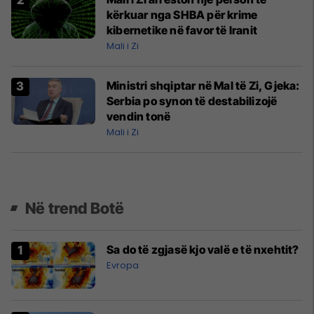
kërkuar nga SHBA për krime
kibernetike në favor të Iranit
Mali i Zi
Ministri shqiptar në Mal të Zi, Gjeka:
Serbia po synon të destabilizojë
vendin tonë
Mali i Zi
Në trend Botë
Sa do të zgjasë kjo valë e të nxehtit?
Evropa