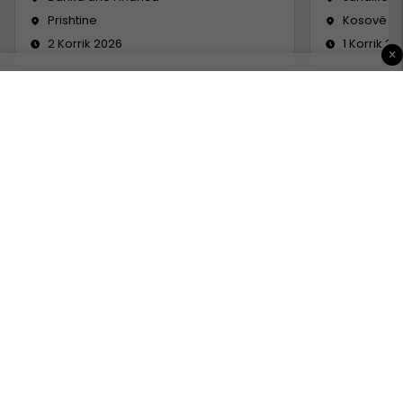
Prishtine
Kosovë
2 Korrik 2026
1 Korrik 20
×