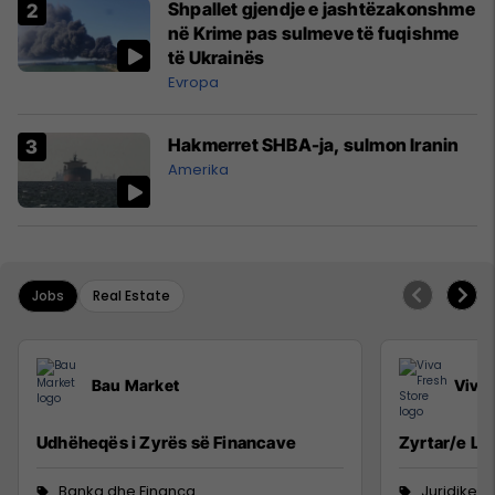
Shpallet gjendje e jashtëzakonshme
në Krime pas sulmeve të fuqishme
të Ukrainës
Evropa
Hakmerret SHBA-ja, sulmon Iranin
Amerika
Jobs
Real Estate
Bau Market
Viva 
Udhëheqës i Zyrës së Financave
Zyrtar/e Lig
Banka dhe Financa
Juridike