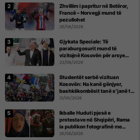
Zhvillim i papritur në Botëror,
Francë – Norvegji mund të
pezullohet
25/06/2026
​Gjykata Speciale: Të
paraburgosurit mund të
vizitojnë Kosovën për arsye
humanitare
22/06/2026
Studentët serbë vizituan
Kosovën: Na kanë gënjyer,
bashkëkombësit tanë s’janë të
shtypur
21/06/2026
Ikballe Huduti pjesë e
protestave në Shqipëri, Rama
ia publikon fotografinë me
Ahmadinejadin e Iranit
25/06/2026