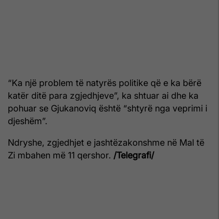
“Ka një problem të natyrës politike që e ka bërë
katër ditë para zgjedhjeve”, ka shtuar ai dhe ka
pohuar se Gjukanoviq është “shtyrë nga veprimi i
djeshëm”.
Ndryshe, zgjedhjet e jashtëzakonshme në Mal të
Zi mbahen më 11 qershor.
/Telegrafi/