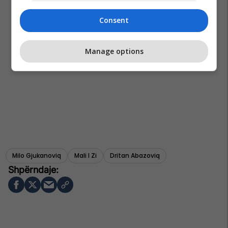
Consent
Manage options
Milo Gjukanoviq
Mali I Zi
Dritan Abazoviq