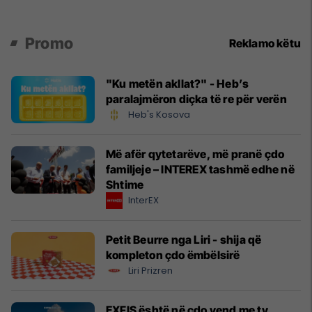
Promo
Reklamo këtu
"Ku metën akllat?" - Heb’s
paralajmëron diçka të re për verën
Heb's Kosova
Më afër qytetarëve, më pranë çdo
familjeje – INTEREX tashmë edhe në
Shtime
InterEX
Petit Beurre nga Liri - shija që
kompleton çdo ëmbëlsirë
Liri Prizren
EXFIS është në çdo vend me ty