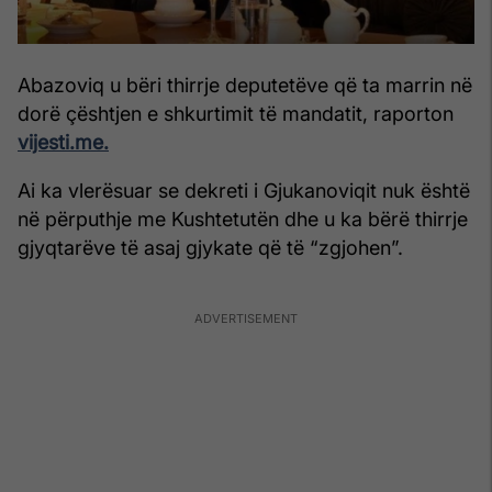
Abazoviq u bëri thirrje deputetëve që ta marrin në
dorë çështjen e shkurtimit të mandatit, raporton
vijesti.me.
Ai ka vlerësuar se dekreti i Gjukanoviqit nuk është
në përputhje me Kushtetutën dhe u ka bërë thirrje
gjyqtarëve të asaj gjykate që të “zgjohen”.