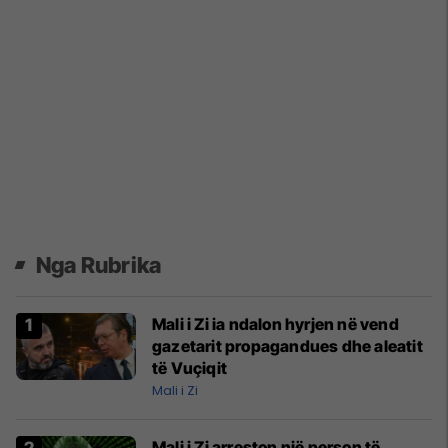
Nga Rubrika
Mali i Zi ia ndalon hyrjen në vend
gazetarit propagandues dhe aleatit
të Vuçiqit
Mali i Zi
Mali i Zi arreston një person të