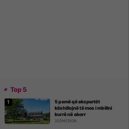
Top 5
5 pemë që ekspertët
këshillojnë të mos i mbillni
kurrë në oborr
22/06/2026