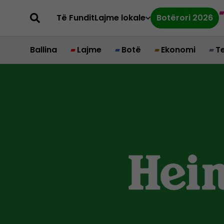
Të Fundit
Lajme lokale
Botërori 2026
Ballina
Lajme
Botë
Ekonomi
T