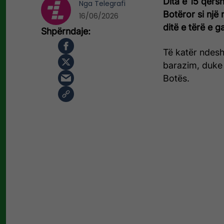
Dita e 15 qers
Nga
Telegrafi
Botëror si një
16/06/2026
ditë e tërë e g
Të katër ndeshj
barazim, duke 
Botës.