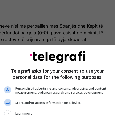
meve nisi me përballjen mes Spanjës dhe Kepit të
 përfundoi pa gola (0-0), pavarësisht dominimit të
e rasteve të krijuara nga të dyja skuadrat.
Telegrafi asks for your consent to use your
personal data for the following purposes:
Personalised advertising and content, advertising and content
measurement, audience research and services development
Store and/or access information on a device
Learn more