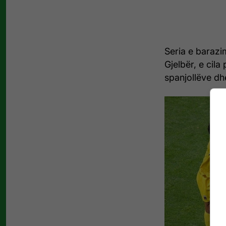
Seria e barazi
Gjelbër, e cila
spanjollëve dh