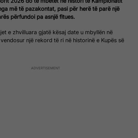
horit 2026 do të mbetet në histori të Kampionatit
 nga më të pazakontat, pasi për herë të parë një
arës përfundoi pa asnjë fitues.
et e zhvilluara gjatë kësaj date u mbyllën në
vendosur një rekord të ri në historinë e Kupës së