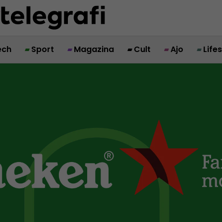
ech
Sport
Magazina
Cult
Ajo
Life