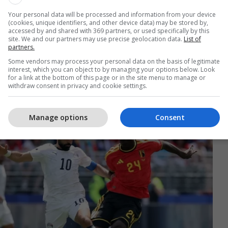
Your personal data will be processed and information from your device
(cookies, unique identifiers, and other device data) may be stored by,
accessed by and shared with 369 partners, or used specifically by this
site. We and our partners may use precise geolocation data.
List of
a dhe Egjipti ndanë pikët në një ndeshje të luftuar
partners.
ezultatin 1-1. Egjiptianët treguan organizim të
Some vendors may process your personal data on the basis of legitimate
interest, which you can object to by managing your options below. Look
rsa belgët shmangën humbjen falë reagimit në
for a link at the bottom of this page or in the site menu to manage or
withdraw consent in privacy and cookie settings.
Manage options
Consent