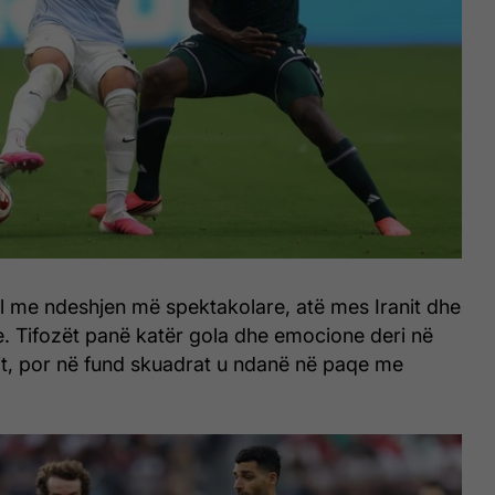
l me ndeshjen më spektakolare, atë mes Iranit dhe
. Tifozët panë katër gola dhe emocione deri në
it, por në fund skuadrat u ndanë në paqe me