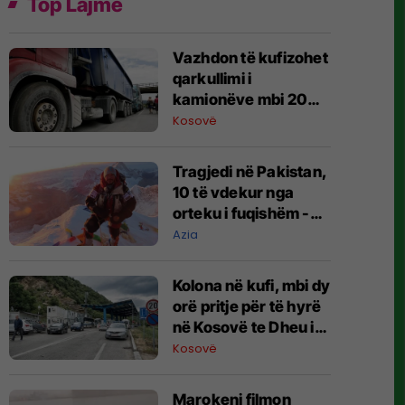
Top Lajme
Vazhdon të kufizohet
qarkullimi i
kamionëve mbi 20
tonë në autoudhë
Kosovë
​Tragjedi në Pakistan,
10 të vdekur nga
orteku i fuqishëm -
ndër ta edhe alpinisti i
Azia
njohur
Kolona në kufi, mbi dy
orë pritje për të hyrë
në Kosovë te Dheu i
Bardhë
Kosovë
Marokeni filmon