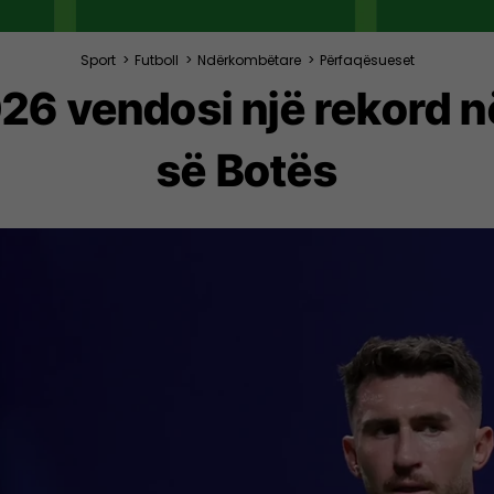
Sport
>
Futboll
>
Ndërkombëtare
>
Përfaqësueset
26 vendosi një rekord n
së Botës