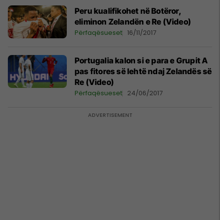
Peru kualifikohet në Botëror,
eliminon Zelandën e Re (Video)
Përfaqësueset
16/11/2017
Portugalia kalon si e para e Grupit A
pas fitores së lehtë ndaj Zelandës së
Re (Video)
Përfaqësueset
24/06/2017