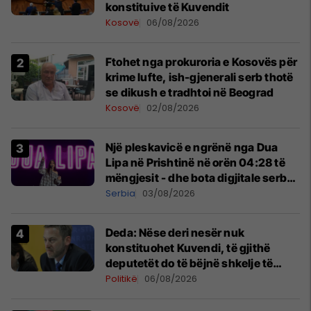
konstituive të Kuvendit
Kosovë
06/08/2026
Ftohet nga prokuroria e Kosovës për
krime lufte, ish-gjenerali serb thotë
se dikush e tradhtoi në Beograd
Kosovë
02/08/2026
Një pleskavicë e ngrënë nga Dua
Lipa në Prishtinë në orën 04:28 të
mëngjesit - dhe bota digjitale serbe
shpall gjendjen e luftës
Serbia
03/08/2026
Deda: Nëse deri nesër nuk
konstituohet Kuvendi, të gjithë
deputetët do të bëjnë shkelje të
rëndë kushtetuese
Politikë
06/08/2026