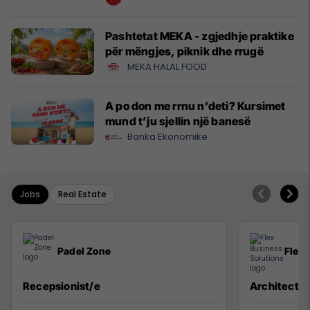
Pashtetat MEKA - zgjedhje praktike
për mëngjes, piknik dhe rrugë
MEKA HALAL FOOD
A po don me rrnu n’deti? Kursimet
mund t’ju sjellin një banesë
Banka Ekonomike
Jobs
Real Estate
Padel Zone
Flex 
Recepsionist/e
Architect