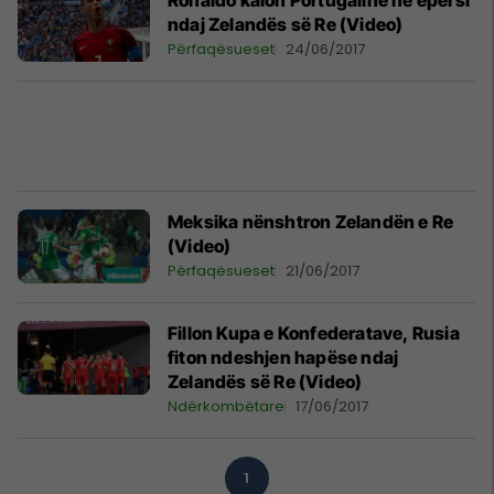
Ronaldo kalon Portugalinë në epërsi
ndaj Zelandës së Re (Video)
Përfaqësueset
24/06/2017
Meksika nënshtron Zelandën e Re
(Video)
Përfaqësueset
21/06/2017
Fillon Kupa e Konfederatave, Rusia
fiton ndeshjen hapëse ndaj
Zelandës së Re (Video)
Ndërkombëtare
17/06/2017
1