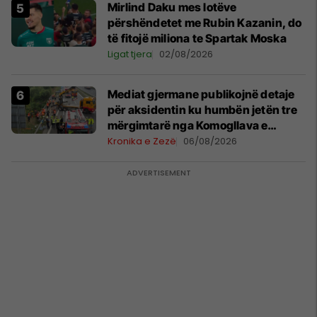
Mirlind Daku mes lotëve
përshëndetet me Rubin Kazanin, do
të fitojë miliona te Spartak Moska
Ligat tjera
02/08/2026
Mediat gjermane publikojnë detaje
për aksidentin ku humbën jetën tre
mërgimtarë nga Komogllava e
Ferizajt
Kronika e Zezë
06/08/2026