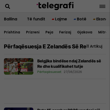
Ballina
Të fundit
Lajme
Botë
Ekono
Prishtina
Prizreni
Peja
Ferizaj
Gjakova
Mitrov
Përfaqësuesja E Zelandës Së Re
11 Artikuj
Belgjika bindëse ndaj Zelandës së
Re dhe kualifikohet tutje
Përfaqësueset
27/06/2026