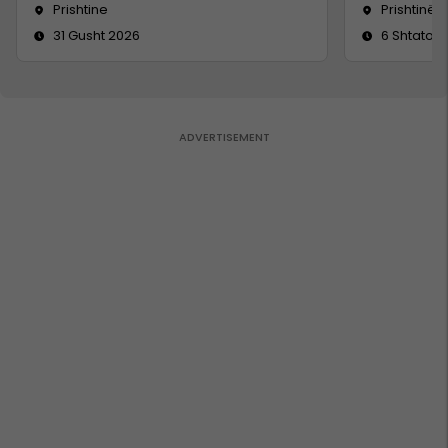
Prishtine
Prishtinë
31 Gusht 2026
6 Shtator 