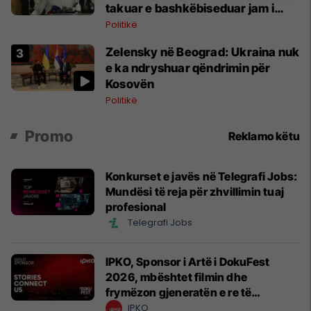
takuar e bashkëbiseduar jam i
lumtur ta bëj këtë
Politikë
Zelensky në Beograd: Ukraina nuk
e ka ndryshuar qëndrimin për
Kosovën
Politikë
Promo
Reklamo këtu
Konkurset e javës në Telegrafi Jobs:
Mundësi të reja për zhvillimin tuaj
profesional
Telegrafi Jobs
IPKO, Sponsor i Artë i DokuFest
2026, mbështet filmin dhe
frymëzon gjeneratën e re të
krijuesve
IPKO