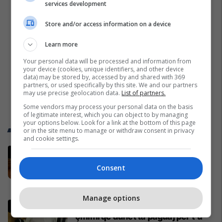
services development
Store and/or access information on a device
Learn more
Your personal data will be processed and information from
your device (cookies, unique identifiers, and other device
data) may be stored by, accessed by and shared with 369
partners, or used specifically by this site. We and our partners
may use precise geolocation data.
List of partners.
Some vendors may process your personal data on the basis
of legitimate interest, which you can object to by managing
your options below. Look for a link at the bottom of this page
Trend Telegrafi
or in the site menu to manage or withdraw consent in privacy
and cookie settings.
Incidenti me vezë ndaj Kurtit,
gjithçka ndodhi në seancën
Consent
konstituive të Kuvendit
Kosovë
Manage options
Kurti: Nëse hedhja me vezë është
çmimi që duhet ta paguaj për t’u