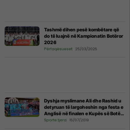
Tashmë dihen pesë kombëtare që
do të luajnë në Kampionatin Botëror
2026
Përfaqësueset
25/03/2025
Dyshja myslimane Ali dhe Rashid u
detyruan të largoheshin nga festa e
Anglisë në finalen e Kupës së Botës
në Kriket, shkaku spërkatjes me
Sporte tjera
15/07/2019
shampanjë