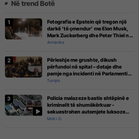
Në trend Botë
Fotografia e Epstein që tregon një
darkë ‘të çmendur’ me Elon Musk,
Mark Zuckerberg dhe Peter Thiel në
vitin 2015
Amerika
Përleshje me grushte, dikush
përfundoi në spital – detaje dhe
pamje nga incidenti në Parlamentin
e Turqisë
Turqia
Policia malazeze bastis shtëpinë e
kriminelit të shumëkërkuar -
sekuestrohen automjete luksoze
dhe para të gatshme
Mali i Zi