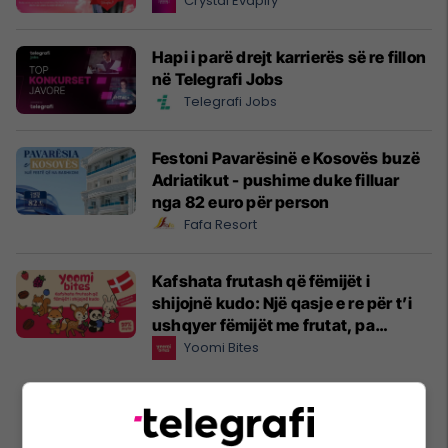
Crystal Evapify
Hapi i parë drejt karrierës së re fillon
në Telegrafi Jobs
Telegrafi Jobs
Festoni Pavarësinë e Kosovës buzë
Adriatikut - pushime duke filluar
nga 82 euro për person
Fafa Resort
Kafshata frutash që fëmijët i
shijojnë kudo: Një qasje e re për t’i
ushqyer fëmijët me frutat, pa
presion
Yoomi Bites