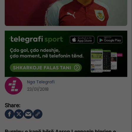
Nga
Telegrafi
23/01/2018
Burnley e kanë bërë Aaron Lennonin blerjen e