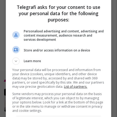
Telegrafi asks for your consent to use
your personal data for the following
purposes:
Personalised advertising and content, advertising and
content measurement, audience research and
services development
Store and/or access information on a device
Learn more
Your personal data will be processed and information from
your device (cookies, unique identifiers, and other device
data) may be stored by, accessed by and shared with 369
Top 5
partners, or used specifically by this site. We and our partners
may use precise geolocation data.
List of partners.
Tërmet me magnitudë 4.8
Some vendors may process your personal data on the basis
godet Kosovën, epiqendra në
of legitimate interest, which you can object to by managing
your options below. Look for a link at the bottom of this page
Shtërpcë
or in the site menu to manage or withdraw consent in privacy
10/02/2026
and cookie settings.