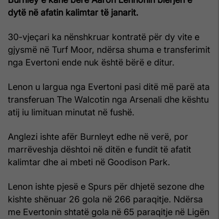
dytë në afatin kalimtar të janarit.
30-vjeçari ka nënshkruar kontratë për dy vite e
gjysmë në Turf Moor, ndërsa shuma e transferimit
nga Evertoni ende nuk është bërë e ditur.
Lenon u largua nga Evertoni pasi ditë më parë ata
transferuan The Walcotin nga Arsenali dhe kështu
atij iu limituan minutat në fushë.
Anglezi ishte afër Burnleyt edhe në verë, por
marrëveshja dështoi në ditën e fundit të afatit
kalimtar dhe ai mbeti në Goodison Park.
Lenon ishte pjesë e Spurs për dhjetë sezone dhe
kishte shënuar 26 gola në 266 paraqitje. Ndërsa
me Evertonin shtatë gola në 65 paraqitje në Ligën