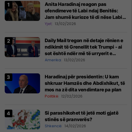
Anita Haradinaj reagon pas
ofendimeve të Labi ndaj Benitës:
Jam shumë kurioze të di nëse Labit
ia kanë paguar botoxin sponsorët
Yjet
13/02/2026
Daily Mail tregon në detaje rënien e
ndikimit të Grenellit tek Trumpi - ai
sot është ndër më të urryerit e
shefes së stafit të presidentit
Amerika
13/02/2026
amerikan
Haradinaj për presidentin: U kam
shkruar Hamzës dhe Abdixhikut, të
mos na zë dita vendimtare pa plan
Politikë
12/02/2026
Si parashikohet të jetë moti gjatë
stinës së pranverës?
Shkencë
14/02/2026