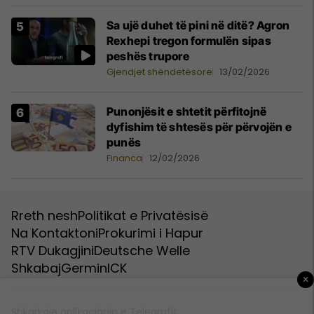
Sa ujë duhet të pini në ditë? Agron
Rexhepi tregon formulën sipas
peshës trupore
Gjendjet shëndetësore
13/02/2026
Punonjësit e shtetit përfitojnë
dyfishim të shtesës për përvojën e
punës
Financa
12/02/2026
Rreth nesh
Politikat e Privatësisë
Na Kontaktoni
Prokurimi i Hapur
RTV Dukagjini
Deutsche Welle
Shkabaj
Germin
ICK
×
Shkarkoje aplikacionin e Telegrafit