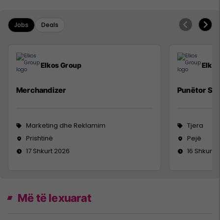
Jobs
Deals
Elkos Group
Elko
Merchandizer
Punëtor Sig
Marketing dhe Reklamim
Tjera
Prishtinë
Pejë
17 Shkurt 2026
16 Shkurt 
Më të lexuarat