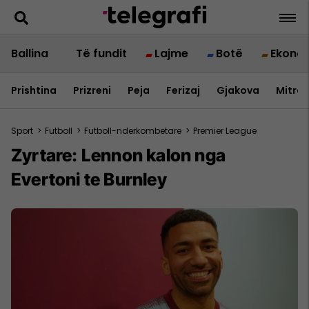
Ballina
Të fundit
Lajme
Botë
Ekono
Prishtina
Prizreni
Peja
Ferizaj
Gjakova
Mitrov
Sport
>
Futboll
>
Futboll-nderkombetare
>
Premier League
Zyrtare: Lennon kalon nga
Evertoni te Burnley