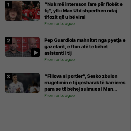
“Nuk më intereson fare për flokët e
tij”, ylli i Man Utd shpërthen ndaj
tifozit që u bë viral
Premier League
Pep Guardiola mahnitet nga pyetja e
gazetarit, e fton atë të bëhet
asistenti i tij
Premier League
“Fillova si portier”, Sesko zbulon
rrugëtimin e tij qesharak të karrierës
para se të bëhej sulmues i Man
United
Premier League