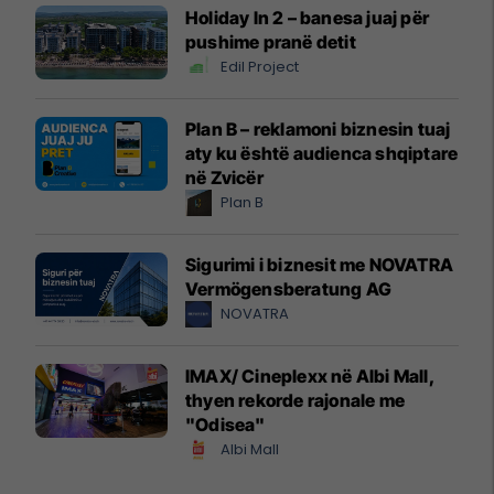
Holiday In 2 – banesa juaj për
pushime pranë detit
Edil Project
Plan B – reklamoni biznesin tuaj
aty ku është audienca shqiptare
në Zvicër
Plan B
Sigurimi i biznesit me NOVATRA
Vermögensberatung AG
NOVATRA
IMAX/ Cineplexx në Albi Mall,
thyen rekorde rajonale me
"Odisea"
Albi Mall