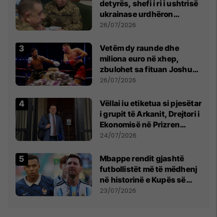
detyrës, shefi i ri i ushtrisë
ukrainase urdhëron
kontroll të madh
26/07/2026
Vetëm dy raunde dhe
miliona euro në xhep,
zbulohet sa fituan Joshua
e Prenga
26/07/2026
Vëllai iu etiketua si pjesëtar
i grupit të Arkanit, Drejtori i
Ekonomisë në Prizren
mohon pretendimet
24/07/2026
Mbappe rendit gjashtë
futbollistët më të mëdhenj
në historinë e Kupës së
Botës, Messi mbetet i dyti
23/07/2026