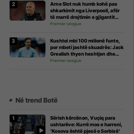
Arne Slot nuk humb kohë pas
shkarkimit nga Liverpooli, afër
të marrë drejtimin e gjigantit
arab
Premier League
Kushtoi mbi 100 milionë funte,
por mbeti jashtë skuadrës: Jack
Grealish thyen heshtjen dhe
shpjegon prapaskenat
Premier League
Në trend Botë
Sërish kërcënon, Vuçiq para
ushtarëve: Kurrë mos e harroni,
'Kosova është pjesë e Serbisë'