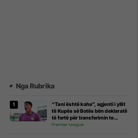
Nga Rubrika
“Tani është koha”, agjenti i yllit
të Kupës së Botës bën deklaratë
të fortë për transferimin te
Manchester United
Premier League