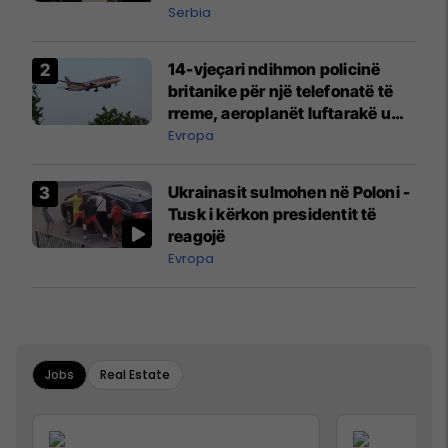
Serbia
14-vjeçari ndihmon policinë
britanike për një telefonatë të
rreme, aeroplanët luftarakë u
ngritën në ajër për të
Evropa
interceptuar fluturaken e Qatar
Airways që po shkonte drejt
Ukrainasit sulmohen në Poloni -
Mançesterit
Tusk i kërkon presidentit të
reagojë
Evropa
Jobs
Real Estate