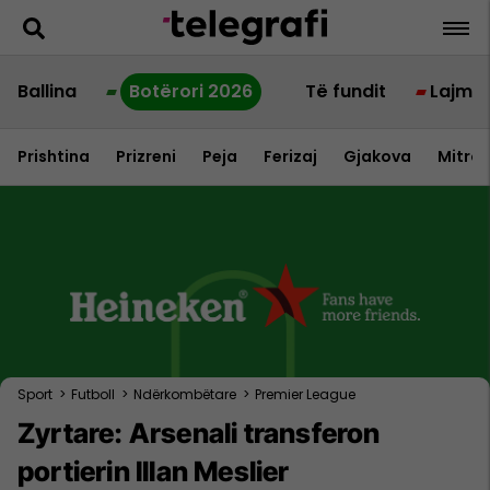
Ballina
Botërori 2026
Të fundit
Lajme
Prishtina
Prizreni
Peja
Ferizaj
Gjakova
Mitrov
Sport
>
Futboll
>
Ndërkombëtare
>
Premier League
Zyrtare: Arsenali transferon
portierin Illan Meslier