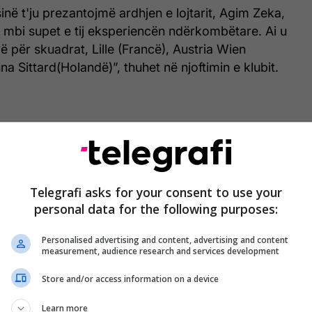
në t'ju prezantojmë ardhjen e lojtarit, Agim Zeka,
ka mbi supet e tij eksperiencën ndërkombëtare. Ai u
ë për skuadrat, Lille (Francë), Austria Wien
una Sittard(Holandë)”, thuhet në njoftimin e klubit.
Telegrafi asks for your consent to use your
personal data for the following purposes:
Personalised advertising and content, advertising and content
measurement, audience research and services development
Store and/or access information on a device
Learn more