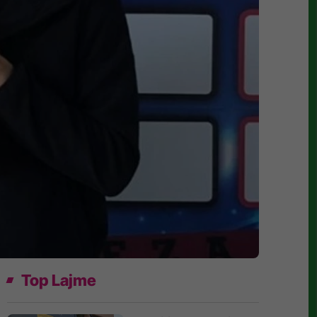
Top Lajme