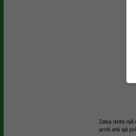
Zeka ishte një
arriti atë që pr