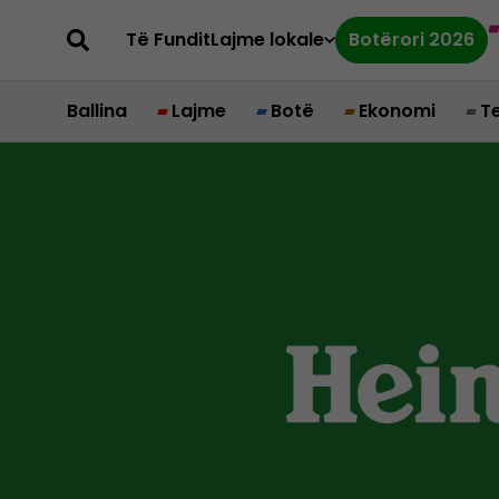
Të Fundit
Lajme lokale
Botërori 2026
Ballina
Lajme
Botë
Ekonomi
T