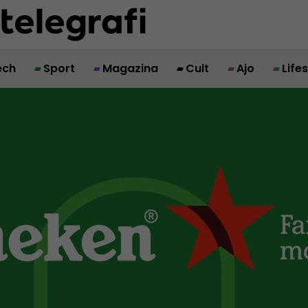
ech
Sport
Magazina
Cult
Ajo
Life