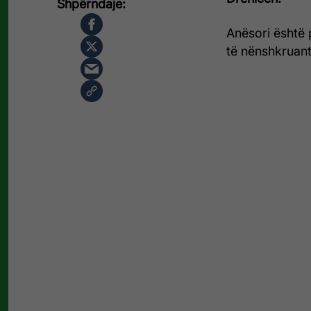
Anësori është 
të nënshkruante 