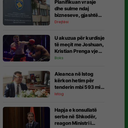
​Planifikuan vrasje
dhe sulme ndaj
bizneseve, gjashtë
persona përfundojnë
Drejtësi
nën aktakuzë
U akuzua për kurdisje
të meçit me Joshuan,
Kristian Prenga vjen
me reagim të ashpër
Boks
Aleanca në Istog
kërkon hetim për
tenderin mbi 593 mijë
euro në Vrellë,
Istog
përmend edhe
zhdukjen e një
Hapja e konsullatë
dokumenti
serbe në Shkodër,
reagon Ministri i