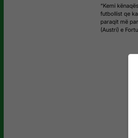
“Kemi kënaqësi
futbollist qe 
paraqit më par
(Austri) e Fort