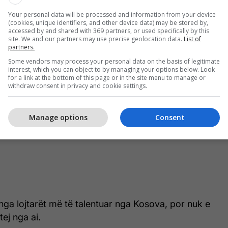
Your personal data will be processed and information from your device
(cookies, unique identifiers, and other device data) may be stored by,
accessed by and shared with 369 partners, or used specifically by this
site. We and our partners may use precise geolocation data.
List of
partners.
Some vendors may process your personal data on the basis of legitimate
interest, which you can object to by managing your options below. Look
for a link at the bottom of this page or in the site menu to manage or
withdraw consent in privacy and cookie settings.
Manage options
Consent
 nga lojtarët më të talentuar nga Kosova, por nuk e
itej nga ai.