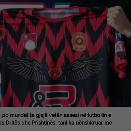
po mundet ta gjejë vetën assesi në futbollin e
s Dritës dhe Prishtinës, tani ka nënshkruar me