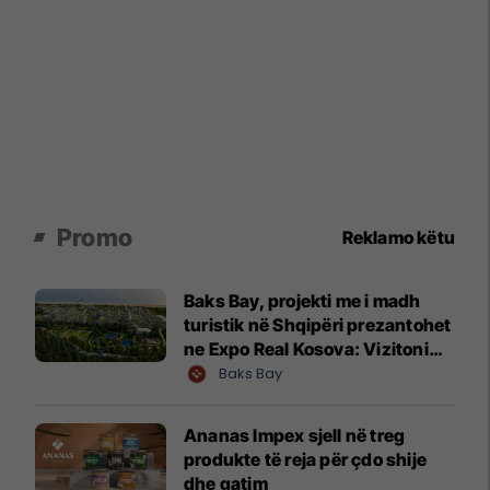
Promo
Reklamo këtu
Baks Bay, projekti me i madh
turistik në Shqipëri prezantohet
ne Expo Real Kosova: Vizitoni
shtandin dhe zbuloni
Baks Bay
mundësitë e investimit
Ananas Impex sjell në treg
produkte të reja për çdo shije
dhe gatim