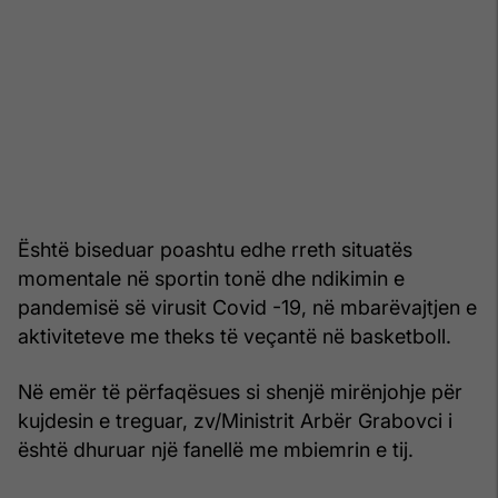
Është biseduar poashtu edhe rreth situatës
momentale në sportin tonë dhe ndikimin e
pandemisë së virusit Covid -19, në mbarëvajtjen e
aktiviteteve me theks të veçantë në basketboll.
Në emër të përfaqësues si shenjë mirënjohje për
kujdesin e treguar, zv/Ministrit Arbër Grabovci i
është dhuruar një fanellë me mbiemrin e tij.