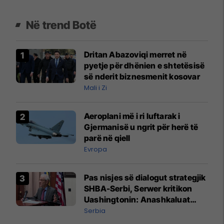
Në trend Botë
Dritan Abazoviqi merret në
pyetje për dhënien e shtetësisë
së nderit biznesmenit kosovar
Mali i Zi
Aeroplani më i ri luftarak i
Gjermanisë u ngrit për herë të
parë në qiell
Evropa
Pas nisjes së dialogut strategjik
SHBA-Serbi, Serwer kritikon
Uashingtonin: Anashkaluat
Banjskën, sulmin ndaj KFOR-it
Serbia
dhe rrëmbimin e Policëve të