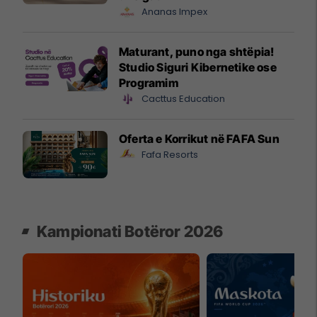
Ananas Impex
Maturant, puno nga shtëpia!
Studio Siguri Kibernetike ose
Programim
Cacttus Education
Oferta e Korrikut në FAFA Sun
Fafa Resorts
Kampionati Botëror 2026