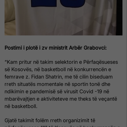
Postimi i plotë i zv ministrit Arbër Grabovci:
“Kam pritur në takim selektorin e Përfaqësueses
së Kosovës, në basketboll në konkurrencën e
femrave z. Fidan Shatrin, me të cilin biseduam
rreth situatës momentale në sportin tonë dhe
ndikimin e pandemisë së virusit Covid -19 në
mbarëvajtjen e aktiviteteve me theks të veçantë
në basketboll.
Gjatë takimit folëm rreth organizimit të