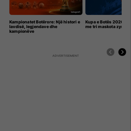
Kampionatet Botërore: Një histori e
Kupa e Botës 2026 për
lavdisë, legjendave dhe
me tri maskota zyrtar
kampionëve