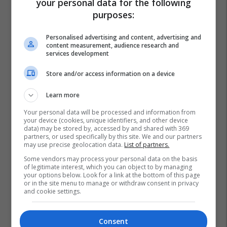
your personal data for the following
purposes:
Personalised advertising and content, advertising and
content measurement, audience research and
services development
Store and/or access information on a device
Learn more
Your personal data will be processed and information from
your device (cookies, unique identifiers, and other device
data) may be stored by, accessed by and shared with 369
partners, or used specifically by this site. We and our partners
may use precise geolocation data.
List of partners.
Some vendors may process your personal data on the basis
of legitimate interest, which you can object to by managing
your options below. Look for a link at the bottom of this page
or in the site menu to manage or withdraw consent in privacy
and cookie settings.
Consent
Mkrs
Fbk
Arbër Grabovci
Fidan Shatri