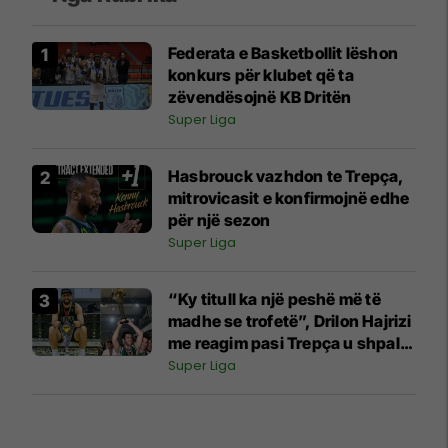
Federata e Basketbollit lëshon
konkurs për klubet që ta
zëvendësojnë KB Dritën
Super Liga
Hasbrouck vazhdon te Trepça,
mitrovicasit e konfirmojnë edhe
për një sezon
Super Liga
“Ky titull ka një peshë më të
madhe se trofetë”, Drilon Hajrizi
me reagim pasi Trepça u shpall
kampion
Super Liga