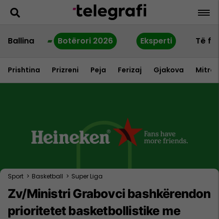
Ballina
Botërori 2026
Eksperti
Të fu
Prishtina
Prizreni
Peja
Ferizaj
Gjakova
Mitrov
Sport
>
Basketball
>
Super Liga
Zv/Ministri Grabovci bashkërendon
prioritetet basketbollistike me