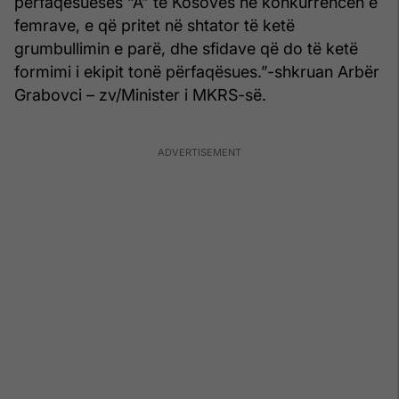
përfaqësueses “A” të Kosovës në konkurrencën e
femrave, e që pritet në shtator të ketë
grumbullimin e parë, dhe sfidave që do të ketë
formimi i ekipit tonë përfaqësues.”-shkruan Arbër
Grabovci – zv/Minister i MKRS-së.