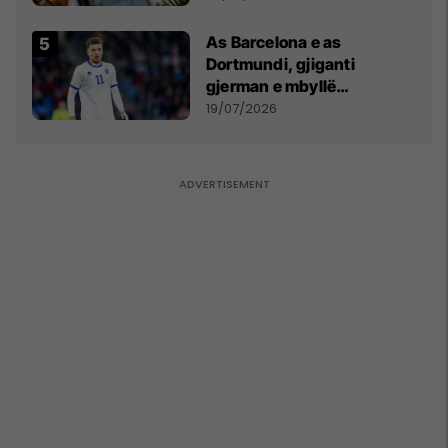
As Barcelona e as
Dortmundi, gjiganti
gjerman e mbyllë
marrëveshjen për Fisnik
19/07/2026
Asllanin