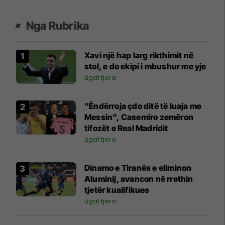
Nga Rubrika
Xavi një hap larg rikthimit në
stol, e do ekipi i mbushur me yje
Ligat tjera
"Ëndërroja çdo ditë të luaja me
Messin", Casemiro zemëron
tifozët e Real Madridit
Ligat tjera
Dinamo e Tiranës e eliminon
Aluminij, avancon në rrethin
tjetër kualifikues
Ligat tjera