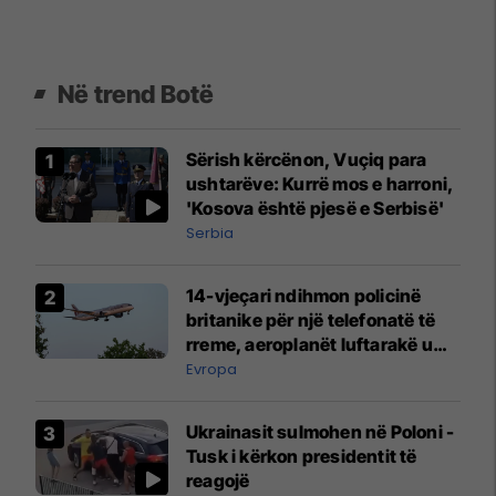
Në trend Botë
Sërish kërcënon, Vuçiq para
ushtarëve: Kurrë mos e harroni,
'Kosova është pjesë e Serbisë'
Serbia
14-vjeçari ndihmon policinë
britanike për një telefonatë të
rreme, aeroplanët luftarakë u
ngritën në ajër për të
Evropa
interceptuar fluturaken e Qatar
Airways që po shkonte drejt
Ukrainasit sulmohen në Poloni -
Mançesterit
Tusk i kërkon presidentit të
reagojë