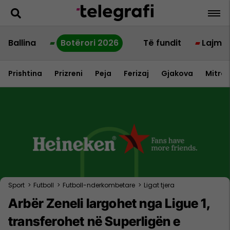
Ballina
Botërori 2026
Të fundit
Lajme
Prishtina
Prizreni
Peja
Ferizaj
Gjakova
Mitrov
Sport
>
Futboll
>
Futboll-nderkombetare
>
Ligat tjera
Arbër Zeneli largohet nga Ligue 1,
transferohet në Superligën e