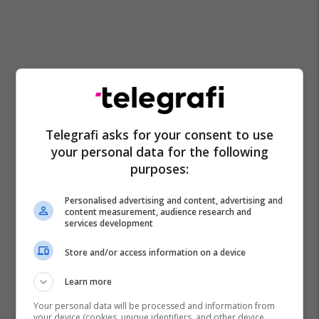
Telegrafi asks for your consent to use
your personal data for the following
purposes:
Personalised advertising and content, advertising and
content measurement, audience research and
services development
Store and/or access information on a device
Adana Demirspor
Arbër Zeneli
Ligue 1
Transferimet
Superliga E Turqisë
Learn more
Shqiptarët Nëpër Botë
Stade Reims
Your personal data will be processed and information from
your device (cookies, unique identifiers, and other device