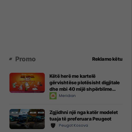
Promo
Reklamo këtu
Këtë herë me kartelë
gërvishtëse plotësisht digjitale
dhe mbi 40 mijë shpërblime
instant!
Meridian
Zgjidhni një nga katër modelet
tuaja të preferuara Peugeot
Peugot Kosova