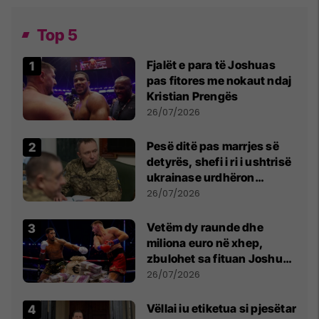
Top 5
Fjalët e para të Joshuas
pas fitores me nokaut ndaj
Kristian Prengës
26/07/2026
Pesë ditë pas marrjes së
detyrës, shefi i ri i ushtrisë
ukrainase urdhëron
kontroll të madh
26/07/2026
Vetëm dy raunde dhe
miliona euro në xhep,
zbulohet sa fituan Joshua
e Prenga
26/07/2026
Vëllai iu etiketua si pjesëtar