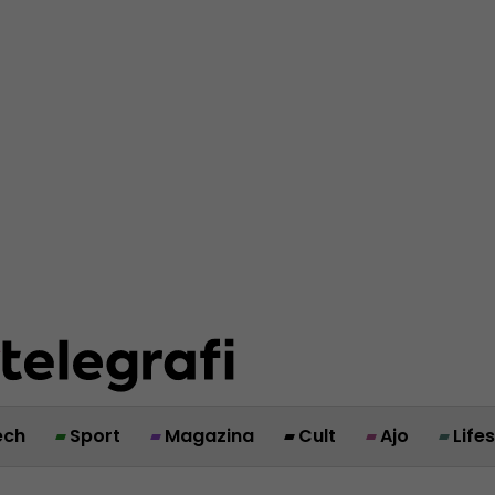
ech
Sport
Magazina
Cult
Ajo
Life