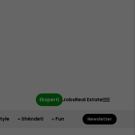
Eksperti
Jobs
Real Estate
style
Shëndeti
Fun
Newsletter