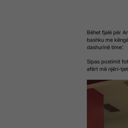
Bëhet fjalë për An
bashku me këngët
dashurinë time’.
Sipas postimit fo
afërt më njëri-tjet