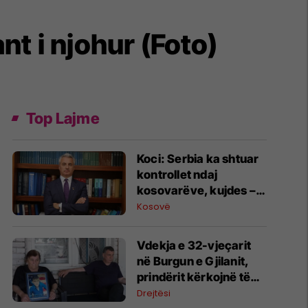
nt i njohur (Foto)
Top Lajme
Koci: Serbia ka shtuar
kontrollet ndaj
kosovarëve, kujdes –
kontrollohen edhe
Kosovë
telefonat
Vdekja e 32-vjeçarit
në Burgun e Gjilanit,
prindërit kërkojnë të
dinë shkakun e ai
Drejtësi