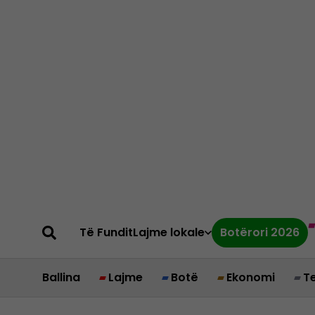
Të Fundit
Lajme lokale
Botërori 2026
Ballina
Lajme
Botë
Ekonomi
T