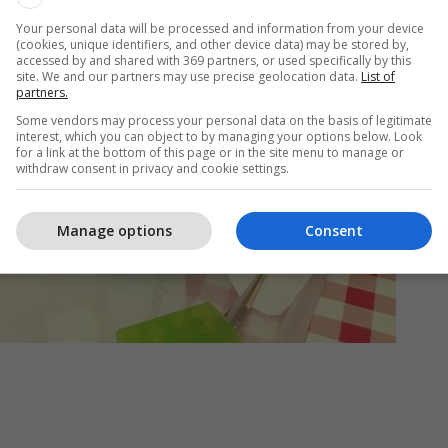
Your personal data will be processed and information from your device
(cookies, unique identifiers, and other device data) may be stored by,
accessed by and shared with 369 partners, or used specifically by this
site. We and our partners may use precise geolocation data.
List of
partners.
Some vendors may process your personal data on the basis of legitimate
interest, which you can object to by managing your options below. Look
for a link at the bottom of this page or in the site menu to manage or
withdraw consent in privacy and cookie settings.
Manage options
Consent