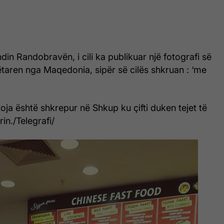
din Randobravën, i cili ka publikuar një fotografi së
aren nga Maqedonia, sipër së cilës shkruan : ‘me
toja është shkrepur në Shkup ku çifti duken tejet të
rin./Telegrafi/