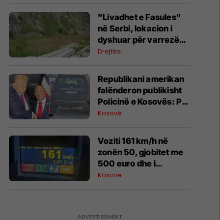
mbetet mister tash e
dy vite
"Livadhet e Fasules"
në Serbi, lokacion i
dyshuar për varrezë
masive
Drejtësi
Republikani amerikan
falënderon publikisht
Policinë e Kosovës: Po
bën punë të
Kosovë
jashtëzakonshme
Voziti 161 km/h në
zonën 50, gjobitet me
500 euro dhe i
ndalohet vozitja për 6
Kosovë
muaj