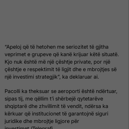
“Apeloj që të hetohen me seriozitet të gjitha
veprimet e grupeve që kanë krijuar këtë situatë.
Kjo nuk është më një çështje private, por një
çështje e respektimit të ligjit dhe e mbrojtjes së
një investimi strategjik”, ka deklaruar ai.
Pacolli ka theksuar se aeroporti është ndërtuar,
sipas tij, me qëllim t’i shërbejë qytetarëve
shqiptarë dhe zhvillimit të vendit, ndërsa ka
kërkuar që institucionet të garantojnë siguri
juridike dhe mbrojtje ligjore për
investimet./Telegrafi.