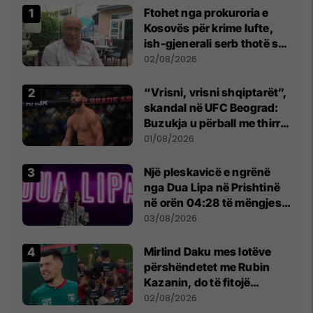
Ftohet nga prokuroria e
Kosovës për krime lufte,
ish-gjenerali serb thotë se
dikush e tradhtoi në
02/08/2026
Beograd
“Vrisni, vrisni shqiptarët”,
skandal në UFC Beograd:
Buzukja u përball me thirrje
anti-shqiptare nga
01/08/2026
tribunat
Një pleskavicë e ngrënë
nga Dua Lipa në Prishtinë
në orën 04:28 të mëngjesit
- dhe bota digjitale serbe
03/08/2026
shpall gjendjen e luftës
Mirlind Daku mes lotëve
përshëndetet me Rubin
Kazanin, do të fitojë
miliona te Spartak Moska
02/08/2026