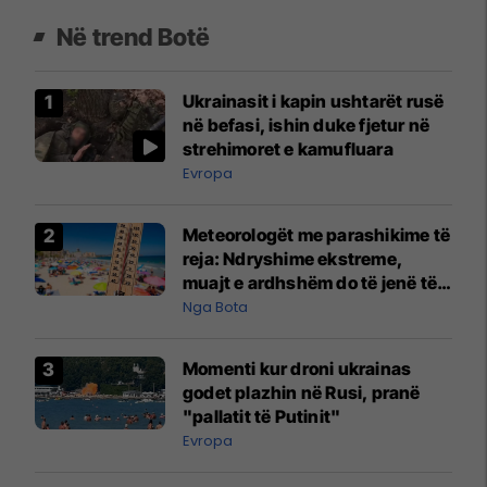
Në trend Botë
Ukrainasit i kapin ushtarët rusë
në befasi, ishin duke fjetur në
strehimoret e kamufluara
Evropa
Meteorologët me parashikime të
reja: Ndryshime ekstreme,
muajt e ardhshëm do të jenë të
pazakontë
Nga Bota
Momenti kur droni ukrainas
godet plazhin në Rusi, pranë
"pallatit të Putinit"
Evropa