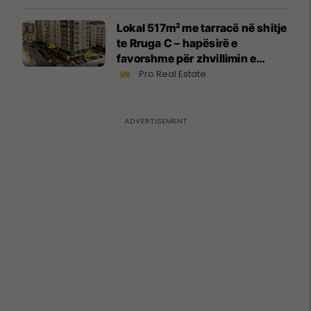
Lokal 517m² me tarracë në shitje
te Rruga C – hapësirë e
favorshme për zhvillimin e
biznesit #15796
Pro Real Estate