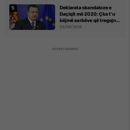
​Deklarata skandaloze e
Daçiqit më 2020: Çka t'u
bëjmë serbëve që tregojnë
ku janë varrosur shqiptarët
03/08/2026
në Serbi