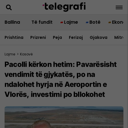
Ballina
Të fundit
Lajme
Botë
Ekono
Prishtina
Prizreni
Peja
Ferizaj
Gjakova
Mitrov
Lajme
>
Kosovë
Pacolli kërkon hetim: Pavarësisht
vendimit të gjykatës, po na
ndalohet hyrja në Aeroportin e
Vlorës, investimi po bllokohet