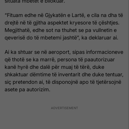
situata mbetet e bllokuar.
“Fituam edhe në Gjykatën e Lartë, e cila na dha të
drejtë në të gjitha aspektet kryesore të çështjes.
Megjithatë, edhe sot na thuhet se pa vullnetin e
qeverisë do të mbetemi jashtë”, ka deklaruar ai.
Ai ka shtuar se në aeroport, sipas informacioneve
që thotë se ka marrë, persona të paautorizuar
kanë hyrë dhe dalë për muaj të tërë, duke
shkaktuar dëmtime të inventarit dhe duke tentuar,
siç pretendon ai, të disponojnë apo të tjetërsojnë
asete pa autorizim.