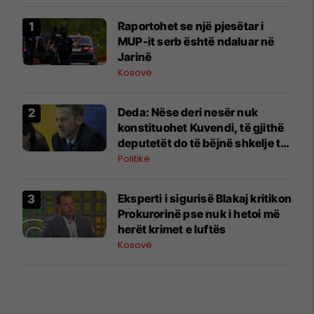
Raportohet se një pjesëtar i
MUP-it serb është ndaluar në
Jarinë
Kosovë
Deda: Nëse deri nesër nuk
konstituohet Kuvendi, të gjithë
deputetët do të bëjnë shkelje të
rëndë kushtetuese
Politikë
Eksperti i sigurisë Blakaj kritikon
Prokurorinë pse nuk i hetoi më
herët krimet e luftës
Kosovë