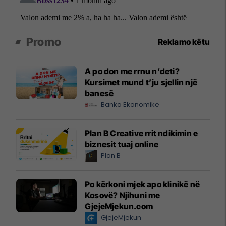
Promo
Reklamo këtu
A po don me rrnu n’deti?
Kursimet mund t’ju sjellin një
banesë
Banka Ekonomike
Plan B Creative rrit ndikimin e
biznesit tuaj online
Plan B
Po kërkoni mjek apo klinikë në
Kosovë? Njihuni me
GjejeMjekun.com
GjejeMjekun