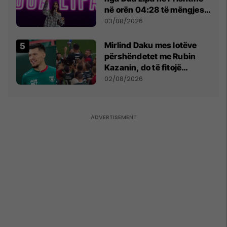
në orën 04:28 të mëngjesit
- dhe bota digjitale serbe
03/08/2026
shpall gjendjen e luftës
Mirlind Daku mes lotëve
përshëndetet me Rubin
Kazanin, do të fitojë
miliona te Spartak Moska
02/08/2026