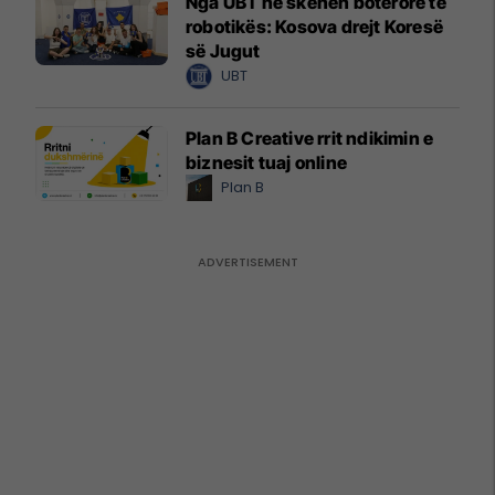
Nga UBT në skenën botërore të
robotikës: Kosova drejt Koresë
së Jugut
UBT
Plan B Creative rrit ndikimin e
biznesit tuaj online
Plan B