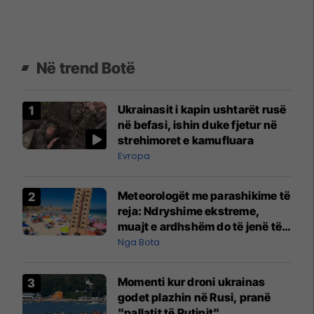
Në trend Botë
Ukrainasit i kapin ushtarët rusë
në befasi, ishin duke fjetur në
strehimoret e kamufluara
Evropa
Meteorologët me parashikime të
reja: Ndryshime ekstreme,
muajt e ardhshëm do të jenë të
pazakontë
Nga Bota
Momenti kur droni ukrainas
godet plazhin në Rusi, pranë
"pallatit të Putinit"