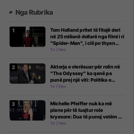
Nga Rubrika
Tom Holland pritet të fitojë deri
në 25 milionë dollarë nga filmi i ri
"Spider-Man", i cili po thyen
rekorde në kinema
TV / Film
Aktorja e vlerësuar për rolin në
"The Odyssey" ka qenë pa
punë prej një viti: Politika e
industrisë ka ndryshuar
TV / Film
Michelle Pfeiffer nuk ka më
plane për të luajtur role
kryesore: Dua të punoj vetëm në
projekte ansambli
TV / Film