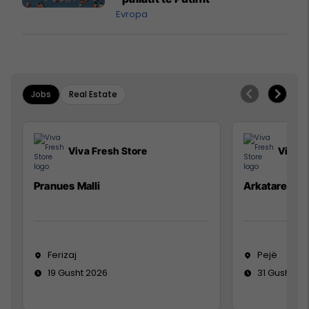
Evropa
Jobs
Real Estate
Viva Fresh Store
Viva F
Pranues Malli
Arkatare
Ferizaj
Pejë
19 Gusht 2026
31 Gusht 20