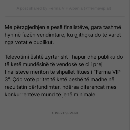
A post shared by Ferma VIP Albania (@fermavip.al)
Me përzgjedhjen e pesë finalistëve, gara tashmë
hyn në fazën vendimtare, ku gjithçka do të varet
nga votat e publikut.
Televotimi është zyrtarisht i hapur dhe publiku do
të ketë mundësinë të vendosë se cili prej
finalistëve meriton të shpallet fitues i “Ferma VIP
3”. Çdo votë pritet të ketë peshë të madhe në
rezultatin përfundimtar, ndërsa diferencat mes
konkurrentëve mund të jenë minimale.