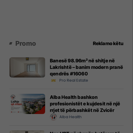
Promo
Reklamo këtu
Banesë 98.96m² në shitje në
Lakrishtë – banim modern pranë
qendrës #16060
Pro Real Estate
Alba Health bashkon
profesionistët e kujdesit në një
rrjet të përbashkët në Zvicër
Alba Health