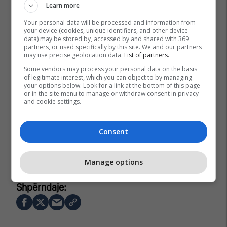
Learn more
Your personal data will be processed and information from
your device (cookies, unique identifiers, and other device
data) may be stored by, accessed by and shared with 369
partners, or used specifically by this site. We and our partners
may use precise geolocation data.
List of partners.
Some vendors may process your personal data on the basis
of legitimate interest, which you can object to by managing
your options below. Look for a link at the bottom of this page
or in the site menu to manage or withdraw consent in privacy
and cookie settings.
Consent
Ferma Vip
Arbana Osmani
Mimoza Ahmeti
Manage options
Soni Malaj
Ilir Shaqiri - Balerin
Elvis Pupa
Dj Bujaka