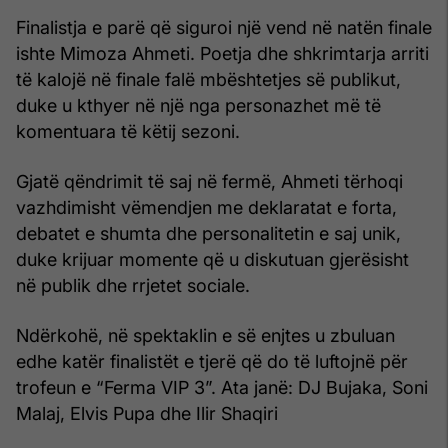
Finalistja e parë që siguroi një vend në natën finale
ishte Mimoza Ahmeti. Poetja dhe shkrimtarja arriti
të kalojë në finale falë mbështetjes së publikut,
duke u kthyer në një nga personazhet më të
komentuara të këtij sezoni.
Gjatë qëndrimit të saj në fermë, Ahmeti tërhoqi
vazhdimisht vëmendjen me deklaratat e forta,
debatet e shumta dhe personalitetin e saj unik,
duke krijuar momente që u diskutuan gjerësisht
në publik dhe rrjetet sociale.
Ndërkohë, në spektaklin e së enjtes u zbuluan
edhe katër finalistët e tjerë që do të luftojnë për
trofeun e “Ferma VIP 3”. Ata janë: DJ Bujaka, Soni
Malaj, Elvis Pupa dhe Ilir Shaqiri