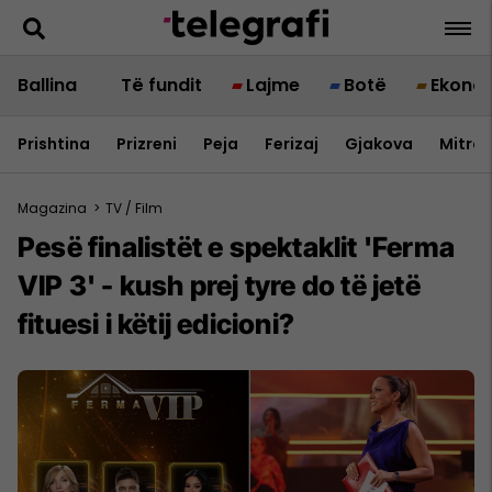
Ballina
Të fundit
Lajme
Botë
Ekono
Prishtina
Prizreni
Peja
Ferizaj
Gjakova
Mitrov
Magazina
>
TV / Film
Pesë finalistët e spektaklit 'Ferma
VIP 3' - kush prej tyre do të jetë
fituesi i këtij edicioni?