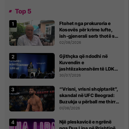
Top 5
Ftohet nga prokuroria e
Kosovës për krime lufte,
ish-gjenerali serb thotë se
dikush e tradhtoi në
02/08/2026
Beograd
Gjithçka që ndodhi në
Kuvendin e
jashtëzakonshëm të LDK-
së
30/07/2026
“Vrisni, vrisni shqiptarët”,
skandal në UFC Beograd:
Buzukja u përball me thirrje
anti-shqiptare nga
01/08/2026
tribunat
Një pleskavicë e ngrënë
nga Dua Lipa në Prishtinë