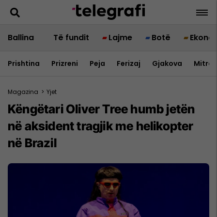
Ballina
Të fundit
Lajme
Botë
Ekono
Prishtina
Prizreni
Peja
Ferizaj
Gjakova
Mitrov
Magazina
>
Yjet
Këngëtari Oliver Tree humb jetën
në aksident tragjik me helikopter
në Brazil