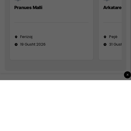
Pranues Malli
Arkatare
Ferizaj
Pejë
19 Gusht 2026
31 Gusht 20
×