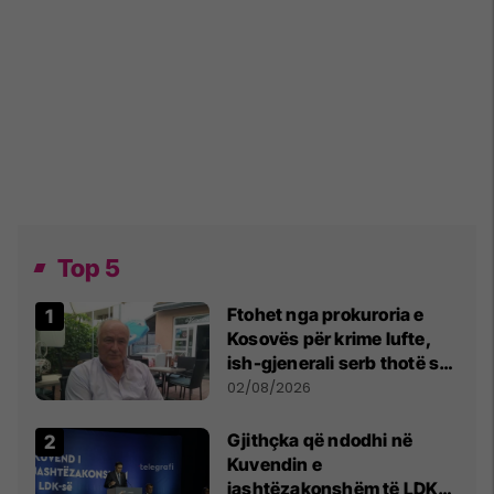
Top 5
Ftohet nga prokuroria e
Kosovës për krime lufte,
ish-gjenerali serb thotë se
dikush e tradhtoi në
02/08/2026
Beograd
Gjithçka që ndodhi në
Kuvendin e
jashtëzakonshëm të LDK-