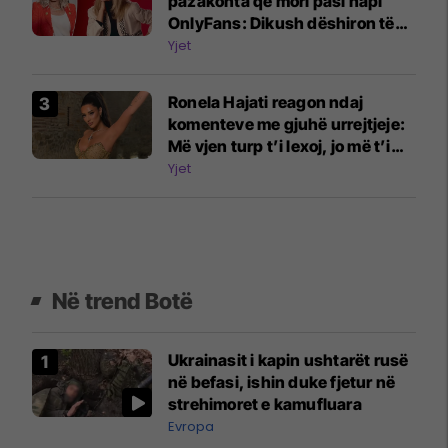
pazakonta që mori pasi hapi
OnlyFans: Dikush dëshiron të
më shohë duke shtypur rrush
Yjet
me këmbë
Ronela Hajati reagon ndaj
komenteve me gjuhë urrejtjeje:
Më vjen turp t’i lexoj, jo më t’i
shkruaj
Yjet
Në trend Botë
Ukrainasit i kapin ushtarët rusë
në befasi, ishin duke fjetur në
strehimoret e kamufluara
Evropa