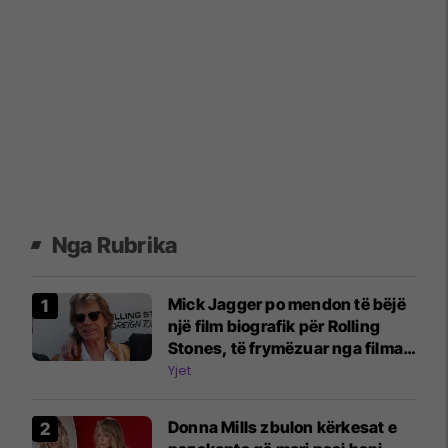
Nga Rubrika
Mick Jagger po mendon të bëjë
një film biografik për Rolling
Stones, të frymëzuar nga filmat
e Beatles
Yjet
Donna Mills zbulon kërkesat e