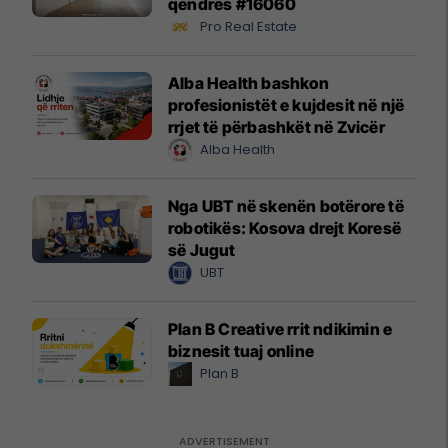
qendrës #16060
Pro Real Estate
Alba Health bashkon
profesionistët e kujdesit në një
rrjet të përbashkët në Zvicër
Alba Health
Nga UBT në skenën botërore të
robotikës: Kosova drejt Koresë
së Jugut
UBT
Plan B Creative rrit ndikimin e
biznesit tuaj online
Plan B