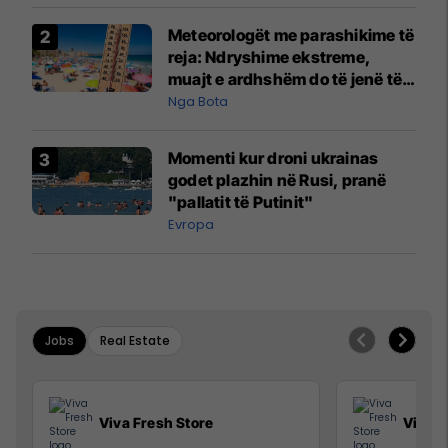
Meteorologët me parashikime të
reja: Ndryshime ekstreme,
muajt e ardhshëm do të jenë të
pazakontë
Nga Bota
Momenti kur droni ukrainas
godet plazhin në Rusi, pranë
"pallatit të Putinit"
Evropa
Jobs
Real Estate
Viva Fresh Store
Viva F