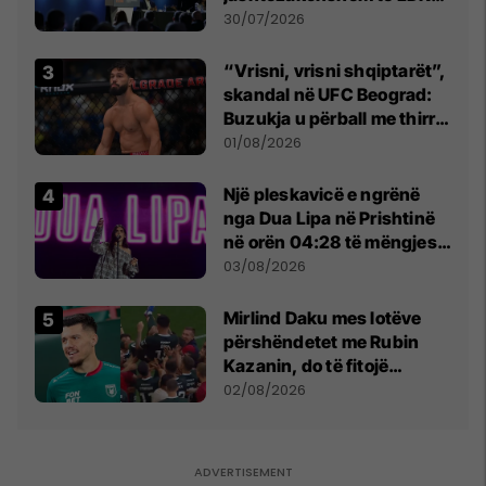
së
30/07/2026
“Vrisni, vrisni shqiptarët”,
skandal në UFC Beograd:
Buzukja u përball me thirrje
anti-shqiptare nga
01/08/2026
tribunat
Një pleskavicë e ngrënë
nga Dua Lipa në Prishtinë
në orën 04:28 të mëngjesit
- dhe bota digjitale serbe
03/08/2026
shpall gjendjen e luftës
Mirlind Daku mes lotëve
përshëndetet me Rubin
Kazanin, do të fitojë
miliona te Spartak Moska
02/08/2026