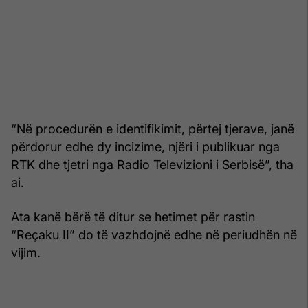
“Në procedurën e identifikimit, përtej tjerave, janë
përdorur edhe dy incizime, njëri i publikuar nga
RTK dhe tjetri nga Radio Televizioni i Serbisë”, tha
ai.
Ata kanë bërë të ditur se hetimet për rastin
“Reçaku II” do të vazhdojnë edhe në periudhën në
vijim.