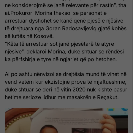
ne konsiderojmë se janë relevante për rastin”, tha
ai.Prokurori Morina theksoi se personat e
arrestuar dyshohet se kanë qenë pjesë e njësive
të drejtuara nga Goran Radosavljeviq gjatë kohës
së luftës në Kosovë.
“Këta të arrestuar sot janë pjesëtarë të atyre
njësive”, deklaroi Morina, duke shtuar se rëndësi
ka përfshirja e tyre në ngjarjet që po hetohen.
Ai po ashtu nënvizoi se drejtësia mund të vihet në
vend vetëm kur ekzistojnë prova të mjaftueshme,
duke shtuar se deri në vitin 2020 nuk kishte pasur
hetime serioze lidhur me masakrën e Reçakut.