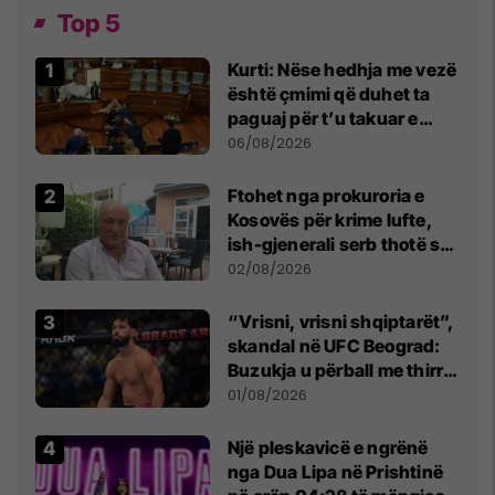
Top 5
Kurti: Nëse hedhja me vezë
është çmimi që duhet ta
paguaj për t’u takuar e
bashkëbiseduar jam i
06/08/2026
lumtur ta bëj këtë
Ftohet nga prokuroria e
Kosovës për krime lufte,
ish-gjenerali serb thotë se
dikush e tradhtoi në
02/08/2026
Beograd
“Vrisni, vrisni shqiptarët”,
skandal në UFC Beograd:
Buzukja u përball me thirrje
anti-shqiptare nga
01/08/2026
tribunat
Një pleskavicë e ngrënë
nga Dua Lipa në Prishtinë