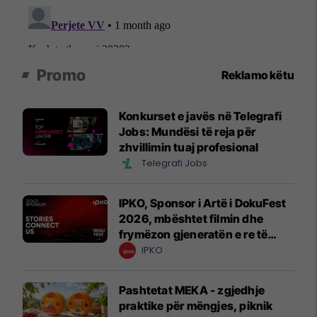
Promo
Reklamo këtu
Konkurset e javës në Telegrafi
Jobs: Mundësi të reja për
zhvillimin tuaj profesional
Telegrafi Jobs
IPKO, Sponsor i Artë i DokuFest
2026, mbështet filmin dhe
frymëzon gjeneratën e re të
krijuesve
IPKO
Pashtetat MEKA - zgjedhje
praktike për mëngjes, piknik