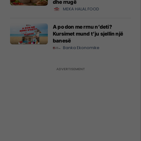
dhe rrugë
MEKA HALAL FOOD
A po don me rrnu n’deti?
Kursimet mund t’ju sjellin një
banesë
Banka Ekonomike