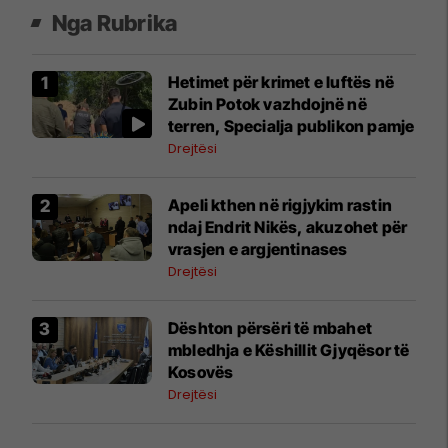
Nga Rubrika
Hetimet për krimet e luftës në
Zubin Potok vazhdojnë në
terren, Specialja publikon pamje
Drejtësi
Apeli kthen në rigjykim rastin
ndaj Endrit Nikës, akuzohet për
vrasjen e argjentinases
Drejtësi
​Dështon përsëri të mbahet
mbledhja e Këshillit Gjyqësor të
Kosovës
Drejtësi