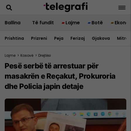
Ballina
Të fundit
Lajme
Botë
Ekono
Prishtina
Prizreni
Peja
Ferizaj
Gjakova
Mitrov
Lajme
>
Kosovë
>
Drejtësi
Pesë serbë të arrestuar për
masakrën e Reçakut, Prokuroria
dhe Policia japin detaje