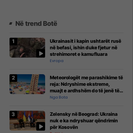
Në trend Botë
Ukrainasit i kapin ushtarët rusë
në befasi, ishin duke fjetur në
strehimoret e kamufluara
Evropa
Meteorologët me parashikime të
reja: Ndryshime ekstreme,
muajt e ardhshëm do të jenë të
pazakontë
Nga Bota
Zelensky në Beograd: Ukraina
nuk e ka ndryshuar qëndrimin
për Kosovën