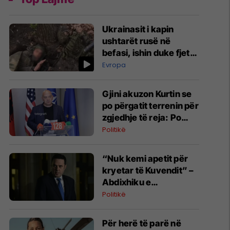
Ukrainasit i kapin
ushtarët rusë në
befasi, ishin duke fjetur
në strehimoret e
Evropa
kamufluara
Gjini akuzon Kurtin se
po përgatit terrenin për
zgjedhje të reja: Po
manipulon opinionin
Politikë
publik
“Nuk kemi apetit për
kryetar të Kuvendit” –
Abdixhiku e
konsideron si figurë
Politikë
ceremoniale
Për herë të parë në