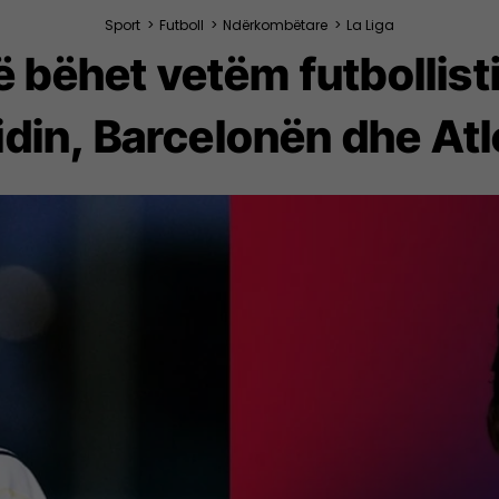
Sport
>
Futboll
>
Ndërkombëtare
>
La Liga
të bëhet vetëm futbollisti
idin, Barcelonën dhe Atl