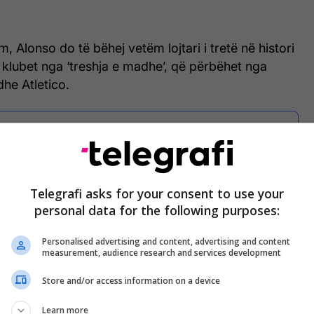
, Alonso do të bëhej vetëm lojtari i tretë në histori
e klubet nga ‘treshja e madhe’, që përbëhet nga
dhe Atletico.
Atletico Madridi ka arritur
marrëveshje me yllin e Barcelonës
Telegrafi asks for your consent to use your
personal data for the following purposes:
nson këtë e arritën vetëm Miguel Soler dhe Bernd
Personalised advertising and content, advertising and content
measurement, audience research and services development
luarën.
Store and/or access information on a device
eal Madrid dhe luajti një ndeshje për ekipin e parë,
ti për Bolton, Sunderland, Fiorentina dhe Chelsea.
Learn more