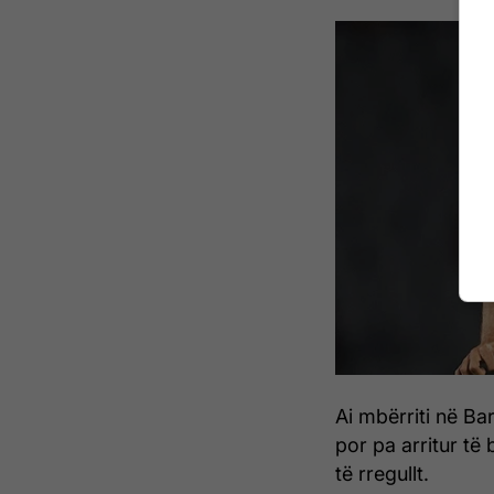
Ai mbërriti në Bar
por pa arritur të b
të rregullt.