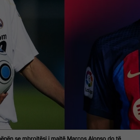
 hënën se mbrojtësi i majtë Marcos Alonso do të