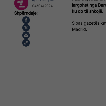
Nga
Telegrafi
largohet nga Barce
04/04/2024
ku do të shkojë.
Sipas gazetës ka
Madrid.