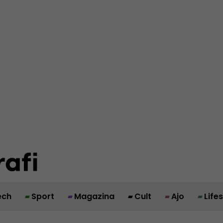
ech
Sport
Magazina
Cult
Ajo
Life