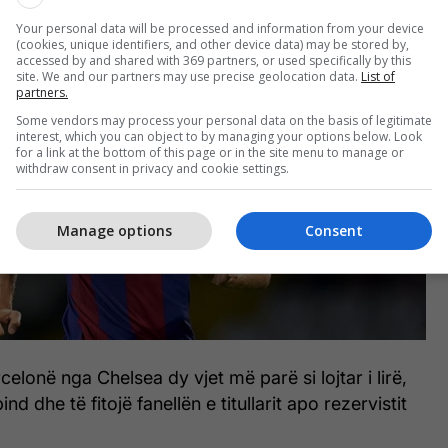
Your personal data will be processed and information from your device
(cookies, unique identifiers, and other device data) may be stored by,
accessed by and shared with 369 partners, or used specifically by this
site. We and our partners may use precise geolocation data.
List of
partners.
Some vendors may process your personal data on the basis of legitimate
interest, which you can object to by managing your options below. Look
for a link at the bottom of this page or in the site menu to manage or
withdraw consent in privacy and cookie settings.
Manage options
Consent
celonë nga Chelsea dy vjet më parë si lojtar i lirë,
ind dhe të fitojë fanellën e titullarit apo rezervistit