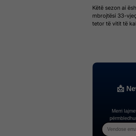
Këtë sezon ai ësh
mbrojtësi 33-vjeç
tetor të vitit të k