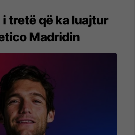
 i tretë që ka luajtur
etico Madridin