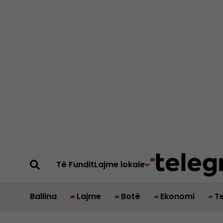
Të Fundit
Lajme lokale
Ballina
Lajme
Botë
Ekonomi
T