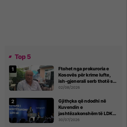
Top 5
Ftohet nga prokuroria e
Kosovës për krime lufte,
ish-gjenerali serb thotë se
dikush e tradhtoi në
02/08/2026
Beograd
Gjithçka që ndodhi në
Kuvendin e
jashtëzakonshëm të LDK-
së
30/07/2026