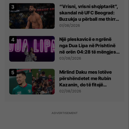
“Vrisni, vrisni shqiptarët”,
skandal në UFC Beograd:
Buzukja u përball me thirrje
anti-shqiptare nga
01/08/2026
tribunat
Një pleskavicë e ngrënë
nga Dua Lipa në Prishtinë
në orën 04:28 të mëngjesit
- dhe bota digjitale serbe
03/08/2026
shpall gjendjen e luftës
Mirlind Daku mes lotëve
përshëndetet me Rubin
Kazanin, do të fitojë
miliona te Spartak Moska
02/08/2026