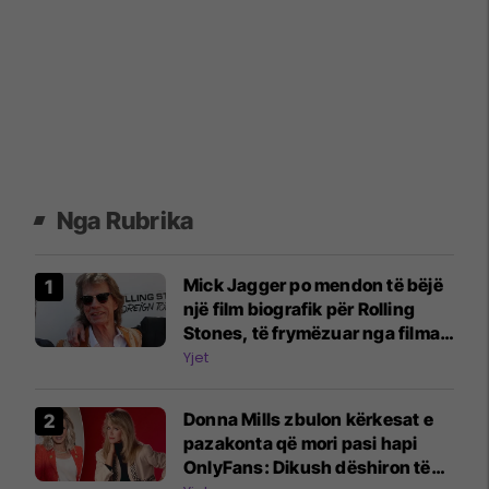
Nga Rubrika
Mick Jagger po mendon të bëjë
një film biografik për Rolling
Stones, të frymëzuar nga filmat
e Beatles
Yjet
Donna Mills zbulon kërkesat e
pazakonta që mori pasi hapi
OnlyFans: Dikush dëshiron të