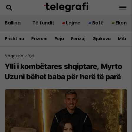
Ballina
Të fundit
Lajme
Botë
Ekono
Prishtina
Prizreni
Peja
Ferizaj
Gjakova
Mitrov
Magazina
>
Yjet
Ylli i kombëtares shqiptare, Myrto
Uzuni bëhet baba për herë të parë