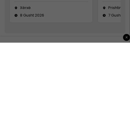
Xërxë
Prishtinë
8 Gusht 2026
7 Gusht 20
×