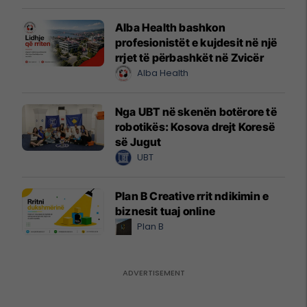
Alba Health bashkon
profesionistët e kujdesit në një
rrjet të përbashkët në Zvicër
Alba Health
Nga UBT në skenën botërore të
robotikës: Kosova drejt Koresë
së Jugut
UBT
Plan B Creative rrit ndikimin e
biznesit tuaj online
Plan B