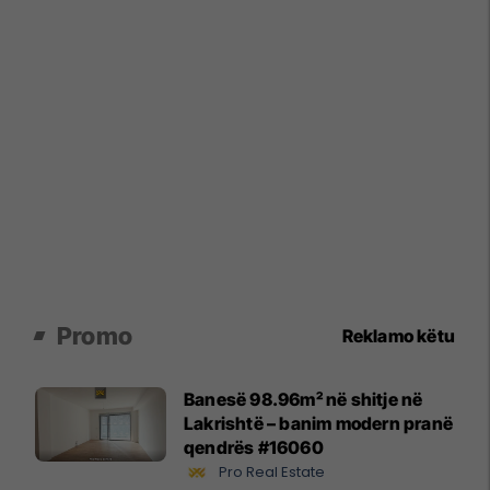
Promo
Reklamo këtu
Banesë 98.96m² në shitje në
Lakrishtë – banim modern pranë
qendrës #16060
Pro Real Estate