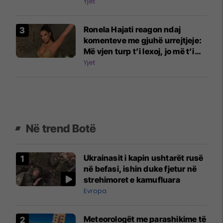
më shohë duke shtypur rrush
Yjet
me këmbë
Ronela Hajati reagon ndaj
komenteve me gjuhë urrejtjeje:
Më vjen turp t’i lexoj, jo më t’i
shkruaj
Yjet
Në trend Botë
Ukrainasit i kapin ushtarët rusë
në befasi, ishin duke fjetur në
strehimoret e kamufluara
Evropa
Meteorologët me parashikime të