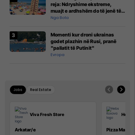
reja: Ndryshime ekstreme,
muajt e ardhshëm do të jenë të
pazakontë
Nga Bota
Momenti kur droni ukrainas
godet plazhin në Rusi, pranë
"pallatit të Putinit"
Evropa
Jobs
Real Estate
Viva Fresh Store
Hebs 
Arkatar/e
Pizza Man