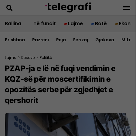
Ballina
Të fundit
Lajme
Botë
Ekono
Prishtina
Prizreni
Peja
Ferizaj
Gjakova
Mitrov
Lajme
>
Kosovë
>
Politikë
PZAP-ja e lë në fuqi vendimin e
KQZ-së për moscertifikimin e
opozitës serbe për zgjedhjet e
qershorit