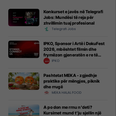
Konkurset e javës në Telegrafi
Jobs: Mundësi të reja për
zhvillimin tuaj profesional
Telegrafi Jobs
IPKO, Sponsor i Artë i DokuFest
2026, mbështet filmin dhe
frymëzon gjeneratën e re të
krijuesve
IPKO
Pashtetat MEKA - zgjedhje
praktike për mëngjes, piknik
dhe rrugë
MEKA HALAL FOOD
A po don me rrnu n’deti?
Kursimet mund t’ju sjellin një