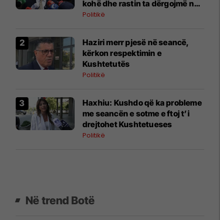
kohë dhe rastin ta dërgojmë në
Kushtetuese
Politikë
​Haziri merr pjesë në seancë,
kërkon respektimin e
Kushtetutës
Politikë
Haxhiu: Kushdo që ka probleme
me seancën e sotme e ftoj t’i
drejtohet Kushtetueses
Politikë
Në trend Botë