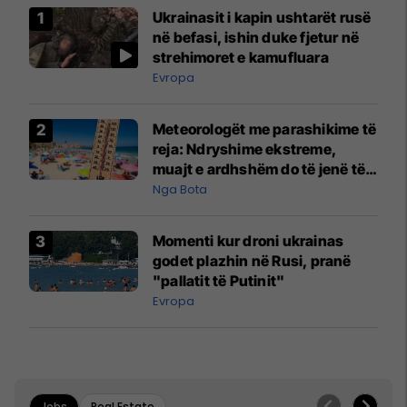
Ukrainasit i kapin ushtarët rusë
në befasi, ishin duke fjetur në
strehimoret e kamufluara
Evropa
Meteorologët me parashikime të
reja: Ndryshime ekstreme,
muajt e ardhshëm do të jenë të
pazakontë
Nga Bota
Momenti kur droni ukrainas
godet plazhin në Rusi, pranë
"pallatit të Putinit"
Evropa
Jobs
Real Estate