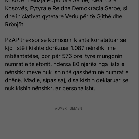
Kosovë: Lëvizja Popullore Serbe, Aleanca e
Kosovës, Fytyra e Re dhe Demokracia Serbe, si
dhe iniciativat qytetare Veriu për të Gjithë dhe
Rrënjët.
PZAP theksoi se komisioni kishte konstatuar se
kjo listë i kishte dorëzuar 1.087 nënshkrime
mbështetëse, por për 576 prej tyre mungonin
numrat e telefonit, ndërsa 80 njerëz nga lista e
nënshkrimeve nuk ishin të qasshëm në numrat e
dhënë. Madje, sipas saj, disa kishin deklaruar se
nuk kishin nënshkruar personalisht.