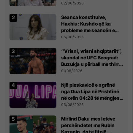
dikush e tradhtoi në
02/08/2026
Beograd
Seanca konstituive,
Haxhiu: Kushdo që ka
probleme me seancën e
sotme e ftoj t’i drejtohet
06/08/2026
Kushtetueses
“Vrisni, vrisni shqiptarët”,
skandal në UFC Beograd:
Buzukja u përball me thirrje
anti-shqiptare nga
01/08/2026
tribunat
Një pleskavicë e ngrënë
nga Dua Lipa në Prishtinë
në orën 04:28 të mëngjesit
- dhe bota digjitale serbe
03/08/2026
shpall gjendjen e luftës
Mirlind Daku mes lotëve
përshëndetet me Rubin
Kazanin, do të fitojë