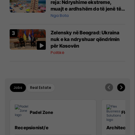
reja: Ndryshime ekstreme,
muajt e ardhshëm do të jenë të
pazakontë
Nga Bota
Zelensky në Beograd: Ukraina
nuk e ka ndryshuar qëndrimin
për Kosovën
Politikë
Jobs
Real Estate
Padel Zone
Flex B
Recepsionist/e
Architect