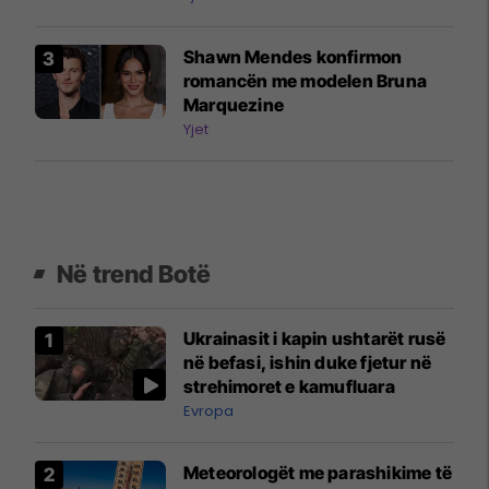
Shawn Mendes konfirmon
romancën me modelen Bruna
Marquezine
Yjet
Në trend Botë
Ukrainasit i kapin ushtarët rusë
në befasi, ishin duke fjetur në
strehimoret e kamufluara
Evropa
Meteorologët me parashikime të