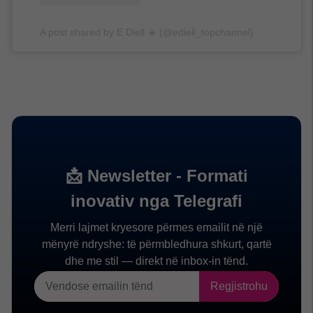
A post shared by E Diell ☀️ (@ediell_topchannel)