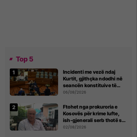
Top 5
Incidenti me vezë ndaj
Kurtit, gjithçka ndodhi në
seancën konstituive të
Kuvendit
06/08/2026
Ftohet nga prokuroria e
Kosovës për krime lufte,
ish-gjenerali serb thotë se
dikush e tradhtoi në
02/08/2026
Beograd