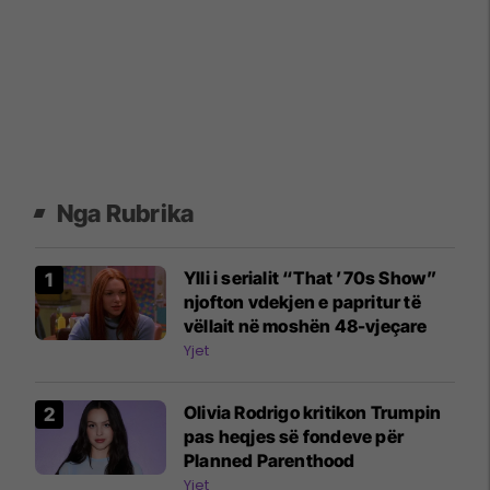
Nga Rubrika
Ylli i serialit “That ’70s Show”
njofton vdekjen e papritur të
vëllait në moshën 48-vjeçare
Yjet
Olivia Rodrigo kritikon Trumpin
pas heqjes së fondeve për
Planned Parenthood
Yjet