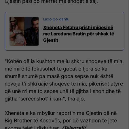
Gjestin pasi po merret me shoqet e saj.
Xheneta Fetahu prishi miqësinë
me Loredana Bratin për shkak të
Gjestit
"Kohën që ia kushton me iu shkru shoqeve të mia,
më mirë të fokusohet te gocat e tjera se ka
shumë shumë pa masë goca sepse nuk është
nevoja t'i shkruajë shoqeve të mia, pikërisht atyre
që unë rri me to sepse unë të gjitha i shoh dhe të
gjitha 'screenshot' i kam", tha ajo.
Xheneta e ka mbyllur raportin me Gjestin që në
Big Brother të Kosovës, por që vazhdon të jetë
akoma tejet i diskutuar.
/Telegrafi/