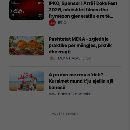
IPKO, Sponsor i Artë i DokuFest
2026, mbështet filmin dhe
frymëzon gjeneratën e re të
krijuesve
IPKO
Pashtetat MEKA - zgjedhje
praktike për mëngjes, piknik
dhe rrugë
MEKA HALAL FOOD
A po don me rrnu n’deti?
Kursimet mund t’ju sjellin një
banesë
Banka Ekonomike