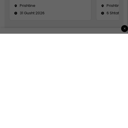
Prishtine
Prishtinë
31 Gusht 2026
6 Shtator 2
×