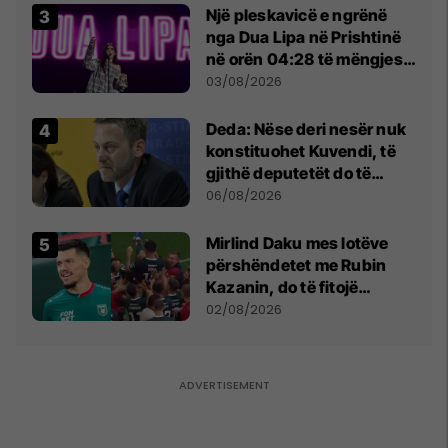
Një pleskavicë e ngrënë
nga Dua Lipa në Prishtinë
në orën 04:28 të mëngjesit
- dhe bota digjitale serbe
03/08/2026
shpall gjendjen e luftës
Deda: Nëse deri nesër nuk
konstituohet Kuvendi, të
gjithë deputetët do të
bëjnë shkelje të rëndë
06/08/2026
kushtetuese
Mirlind Daku mes lotëve
përshëndetet me Rubin
Kazanin, do të fitojë
miliona te Spartak Moska
02/08/2026