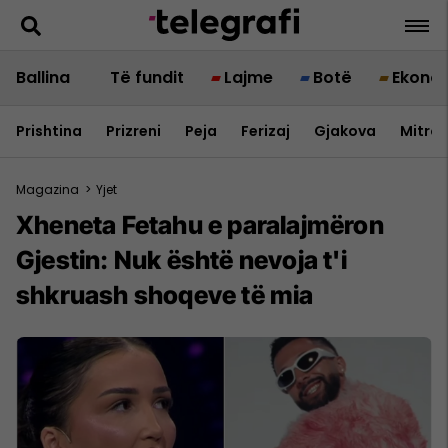
Ballina
Të fundit
Lajme
Botë
Ekono
Prishtina
Prizreni
Peja
Ferizaj
Gjakova
Mitrov
Magazina
>
Yjet
Xheneta Fetahu e paralajmëron
Gjestin: Nuk është nevoja t'i
shkruash shoqeve të mia