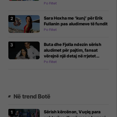
E gjitha filloi me një video në
Po Flitet
TikTok
Sara Hoxha me ‘kunj’ për Erik
Fullanin pas aludimeve të fundit
Po Flitet
Buta dhe Fjolla ndezin sërish
aludimet për pajtim, fansat
vërejnë një detaj në rrjetet
sociale
Po Flitet
Në trend Botë
Sërish kërcënon, Vuçiq para