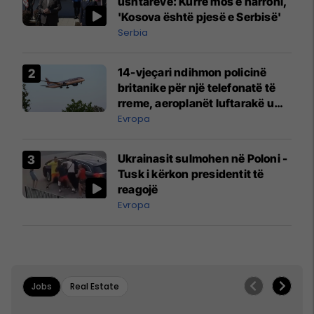
ushtarëve: Kurrë mos e harroni,
'Kosova është pjesë e Serbisë'
Serbia
14-vjeçari ndihmon policinë
britanike për një telefonatë të
rreme, aeroplanët luftarakë u
ngritën në ajër për të
Evropa
interceptuar fluturaken e Qatar
Airways që po shkonte drejt
Ukrainasit sulmohen në Poloni -
Mançesterit
Tusk i kërkon presidentit të
reagojë
Evropa
Jobs
Real Estate