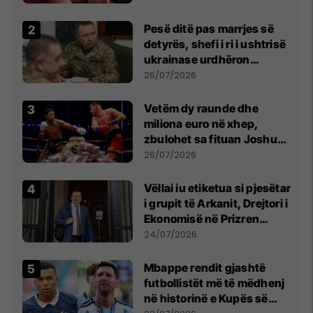
Pesë ditë pas marrjes së
detyrës, shefi i ri i ushtrisë
ukrainase urdhëron
kontroll të madh
26/07/2026
Vetëm dy raunde dhe
miliona euro në xhep,
zbulohet sa fituan Joshua
e Prenga
26/07/2026
Vëllai iu etiketua si pjesëtar
i grupit të Arkanit, Drejtori i
Ekonomisë në Prizren
mohon pretendimet
24/07/2026
Mbappe rendit gjashtë
futbollistët më të mëdhenj
në historinë e Kupës së