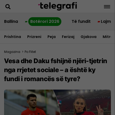
Ballina
Botërori 2026
Të fundit
Lajme
Prishtina
Prizreni
Peja
Ferizaj
Gjakova
Mitrov
Magazina
>
Po Flitet
Vesa dhe Daku fshijnë njëri-tjetrin
nga rrjetet sociale – a është ky
fundi i romancës së tyre?