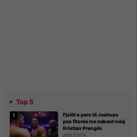
Top 5
Fjalët e para të Joshuas
pas fitores me nokaut ndaj
Kristian Prengës
26/07/2026