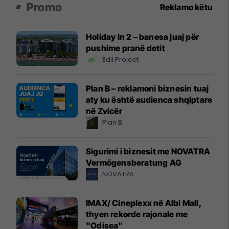
Promo
Reklamo këtu
Holiday In 2 – banesa juaj për
pushime pranë detit
Edil Project
Plan B – reklamoni biznesin tuaj
aty ku është audienca shqiptare
në Zvicër
Plan B
Sigurimi i biznesit me NOVATRA
Vermögensberatung AG
NOVATRA
IMAX/ Cineplexx në Albi Mall,
thyen rekorde rajonale me
"Odisea"