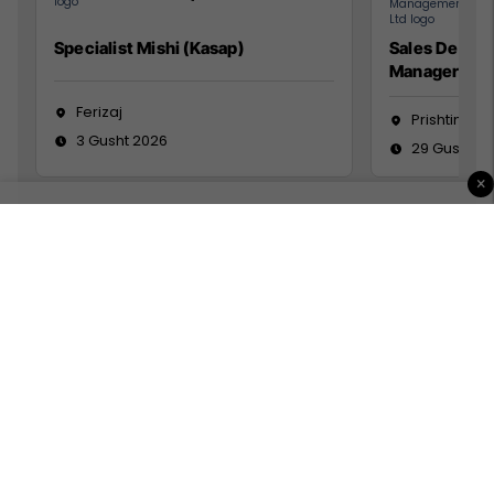
Specialist Mishi (Kasap)
Sales Devel
Manager
Ferizaj
Prishtinë
3 Gusht 2026
29 Gusht 2
×