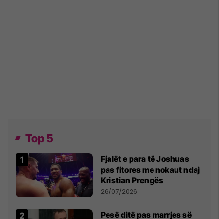
Top 5
Fjalët e para të Joshuas
pas fitores me nokaut ndaj
Kristian Prengës
26/07/2026
Pesë ditë pas marrjes së