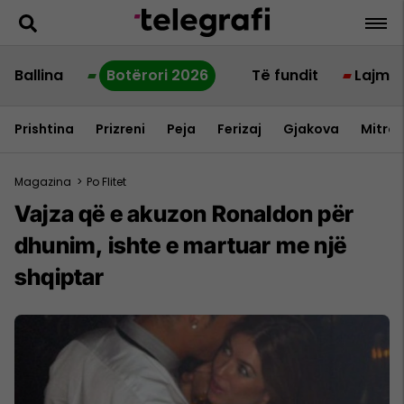
Ballina
Botërori 2026
Të fundit
Lajme
Prishtina
Prizreni
Peja
Ferizaj
Gjakova
Mitrov
Magazina
>
Po Flitet
Vajza që e akuzon Ronaldon për
dhunim, ishte e martuar me një
shqiptar