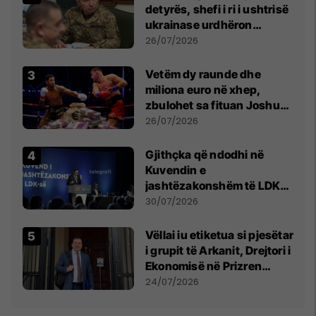
detyrës, shefi i ri i ushtrisë
ukrainase urdhëron
kontroll të madh
26/07/2026
Vetëm dy raunde dhe
miliona euro në xhep,
zbulohet sa fituan Joshua
e Prenga
26/07/2026
Gjithçka që ndodhi në
Kuvendin e
jashtëzakonshëm të LDK-
së
30/07/2026
Vëllai iu etiketua si pjesëtar
i grupit të Arkanit, Drejtori i
Ekonomisë në Prizren
mohon pretendimet
24/07/2026