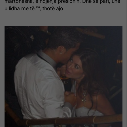
martohesha, e ndjenja presionin. Dhe së pari, unë
u lidha me të.””, thotë ajo.