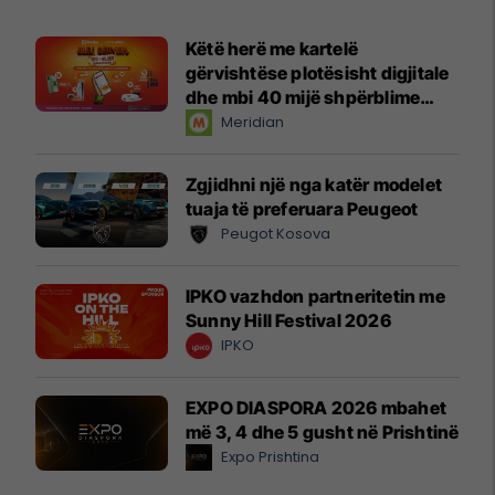
Këtë herë me kartelë
gërvishtëse plotësisht digjitale
dhe mbi 40 mijë shpërblime
instant!
Meridian
Zgjidhni një nga katër modelet
tuaja të preferuara Peugeot
Peugot Kosova
IPKO vazhdon partneritetin me
Sunny Hill Festival 2026
IPKO
EXPO DIASPORA 2026 mbahet
më 3, 4 dhe 5 gusht në Prishtinë
Expo Prishtina