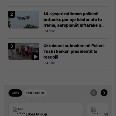
14-vjeçari ndihmon policinë
britanike për një telefonatë të
rreme, aeroplanët luftarakë u
ngritën në ajër për të
Evropa
interceptuar fluturaken e Qatar
Airways që po shkonte drejt
Ukrainasit sulmohen në Poloni -
Mançesterit
Tusk i kërkon presidentit të
reagojë
Evropa
Jobs
Real Estate
Elkos Group
Solac