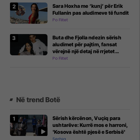
Sara Hoxha me ‘kunj’ për Erik
Fullanin pas aludimeve të fundit
Po Flitet
Buta dhe Fjolla ndezin sërish
aludimet për pajtim, fansat
vërejnë një detaj në rrjetet
sociale
Po Flitet
Në trend Botë
Sërish kërcënon, Vuçiq para
ushtarëve: Kurrë mos e harroni,
'Kosova është pjesë e Serbisë'
Serbia