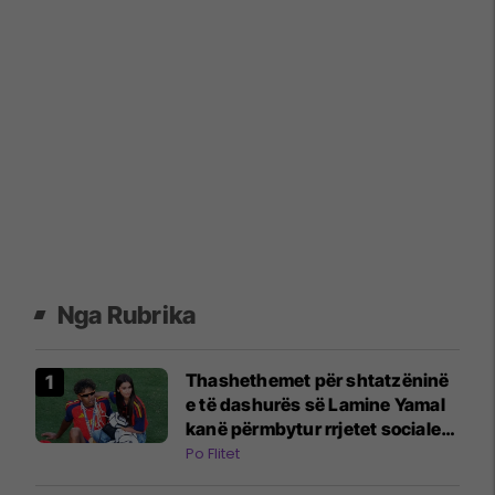
Nga Rubrika
Thashethemet për shtatzëninë
e të dashurës së Lamine Yamal
kanë përmbytur rrjetet sociale:
E gjitha filloi me një video në
Po Flitet
TikTok