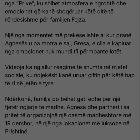
nga “Prive”, ku shihet atmosfera e ngrohtë dhe
emocionet që kanë shoqëruar këtë ditë të
rëndësishme për familjen Fejza.
Një nga momentet më prekëse ishte ai kur pranë
Agnesës u pa motra e saj, Gresa, e cila e kapluar
nga emocionet nuk mundi t’i përmbante lotët.
Videoja ka ngjallur reagime të shumta në rrjetet
sociale, ku ndjekësit kanë uruar çiftin për këtë hap
të ri në jetën e tyre.
Ndërkohë, familja po bëhet gati edhe për një
tjetër ngjarje të madhe. Agnesa dhe partneri i saj
pritet të organizojnë një dasmë madhështore më
19 qershor, në një nga lokacionet më luksoze në
Prishtinë.