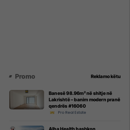
Promo
Reklamo këtu
Banesë 98.96m² në shitje në
Lakrishtë – banim modern pranë
qendrës #16060
Pro Real Estate
Alba Health bashkon