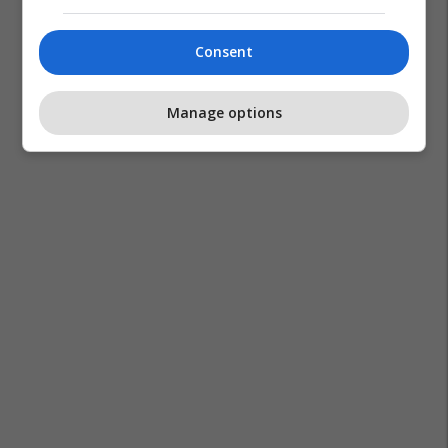
Shkurte Fejza
Agnesa Behluli
Consent
Manage options