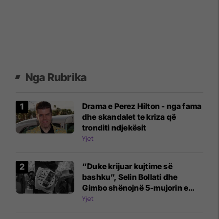
Nga Rubrika
Drama e Perez Hilton - nga fama
dhe skandalet te kriza që
tronditi ndjekësit
Yjet
“Duke krijuar kujtime së
bashku”, Selin Bollati dhe
Gimbo shënojnë 5-mujorin e
lidhjes
Yjet