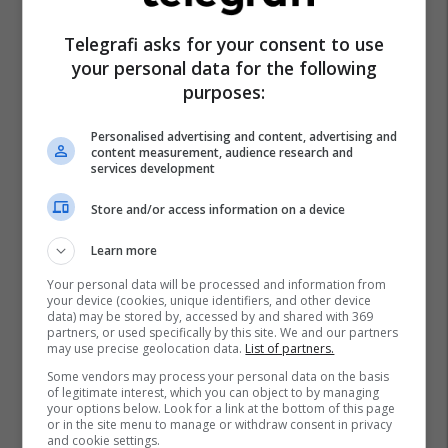
Telegrafi asks for your consent to use
your personal data for the following
purposes:
Personalised advertising and content, advertising and
content measurement, audience research and
services development
Store and/or access information on a device
Learn more
Your personal data will be processed and information from
your device (cookies, unique identifiers, and other device
data) may be stored by, accessed by and shared with 369
partners, or used specifically by this site. We and our partners
may use precise geolocation data.
List of partners.
Some vendors may process your personal data on the basis
of legitimate interest, which you can object to by managing
your options below. Look for a link at the bottom of this page
or in the site menu to manage or withdraw consent in privacy
and cookie settings.