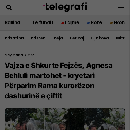
Ballina
Të fundit
Lajme
Botë
Ekono
Prishtina
Prizreni
Peja
Ferizaj
Gjakova
Mitrov
Magazina
>
Yjet
Vajza e Shkurte Fejzës, Agnesa
Behluli martohet - kryetari
Përparim Rama kurorëzon
dashurinë e çiftit