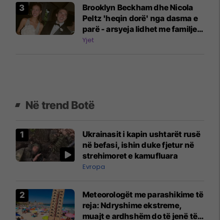
Brooklyn Beckham dhe Nicola
Peltz 'heqin dorë' nga dasma e
parë - arsyeja lidhet me familjen
Beckham
Yjet
Në trend Botë
Ukrainasit i kapin ushtarët rusë
në befasi, ishin duke fjetur në
strehimoret e kamufluara
Evropa
Meteorologët me parashikime të
reja: Ndryshime ekstreme,
muajt e ardhshëm do të jenë të