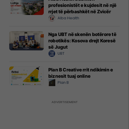
profesionistët e kujdesit në një
rrjet të përbashkët në Zvicër
Alba Health
Nga UBT në skenën botërore të
robotikës: Kosova drejt Koresë
së Jugut
UBT
Plan B Creative rrit ndikimin e
biznesit tuaj online
Plan B