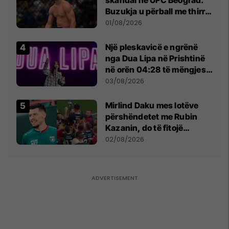
Buzukja u përball me thirrje
anti-shqiptare nga
01/08/2026
tribunat
Një pleskavicë e ngrënë
nga Dua Lipa në Prishtinë
në orën 04:28 të mëngjesit
- dhe bota digjitale serbe
03/08/2026
shpall gjendjen e luftës
Mirlind Daku mes lotëve
përshëndetet me Rubin
Kazanin, do të fitojë
miliona te Spartak Moska
02/08/2026