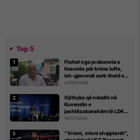
Top 5
Ftohet nga prokuroria e
Kosovës për krime lufte,
ish-gjenerali serb thotë se
dikush e tradhtoi në
02/08/2026
Beograd
Gjithçka që ndodhi në
Kuvendin e
jashtëzakonshëm të LDK-
së
30/07/2026
“Vrisni, vrisni shqiptarët”,
skandal në UFC Beograd: