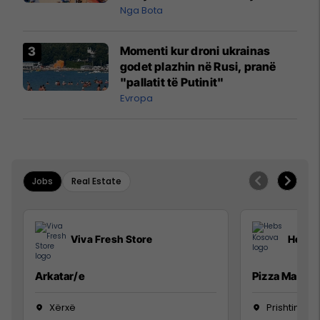
pazakontë
Nga Bota
Momenti kur droni ukrainas
godet plazhin në Rusi, pranë
"pallatit të Putinit"
Evropa
Jobs
Real Estate
Viva Fresh Store
Hebs 
Arkatar/e
Pizza Man
Xërxë
Prishtinë