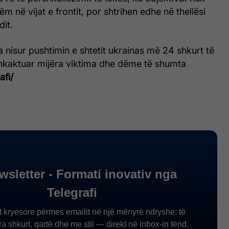
m në vijat e frontit, por shtrihen edhe në thellësi
dit.
 nisur pushtimin e shtetit ukrainas më 24 shkurt të
shkaktuar mijëra viktima dhe dëme të shumta
afi/