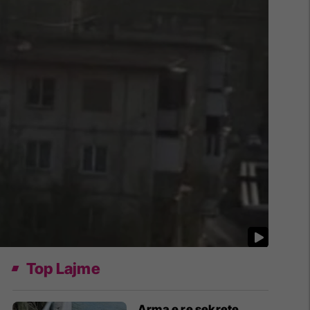
Top Lajme
Arma e re sekrete