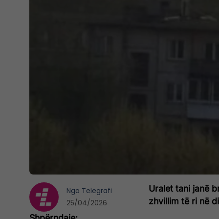
Uralet tani janë 
Nga
Telegrafi
zhvillim të ri në 
25/04/2026