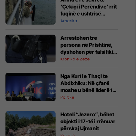
‘Çekiçi i Perëndive’ rrit
fuqinë e ushtrisë
amerikane
Amerika
Arrestohen tre
persona në Prishtinë,
dyshohen për falsifikim
dokumentesh dhe
Kronika e Zezë
mashtrim me toka
Nga Kurti e Thaçi te
Abdixhiku: Në çfarë
moshe u bënë liderë të
partive kryesore
Politikë
Hoteli “Jezero”, bëhet
objekti i 17-të i rrënuar
përskaj Ujmanit
Kosovë