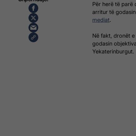
Për herë të parë q
arritur të godasin
mediat
.
Në fakt, dronët e
godasin objektiva
Yekaterinburgut.