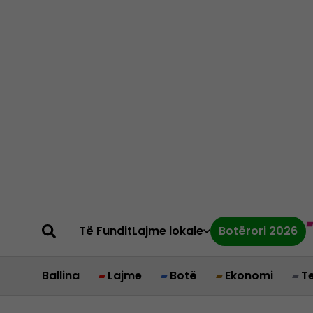
Të Fundit
Lajme lokale
Botërori 2026
Ballina
Lajme
Botë
Ekonomi
T