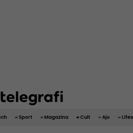
ech
Sport
Magazina
Cult
Ajo
Life