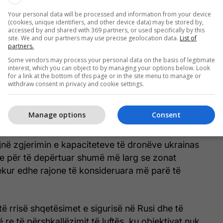
Your personal data will be processed and information from your device
(cookies, unique identifiers, and other device data) may be stored by,
accessed by and shared with 369 partners, or used specifically by this
site. We and our partners may use precise geolocation data.
List of
partners.
Some vendors may process your personal data on the basis of legitimate
interest, which you can object to by managing your options below. Look
for a link at the bottom of this page or in the site menu to manage or
withdraw consent in privacy and cookie settings.
Manage options
Consent
jnë zgjerimin e kapaciteteve të dronëve ukrainas
re për të depërtuar shumë më larg se zonat
ekur edhe rajone të konsideruara më parë të
 të rrisë shqetësimet e sigurisë në Rusi dhe të
ë re të përshkallëzimit të luftës, ku objektivat nuk