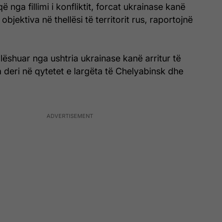
ë nga fillimi i konfliktit, forcat ukrainase kanë
 objektiva në thellësi të territorit rus, raportojnë
 lëshuar nga ushtria ukrainase kanë arritur të
 deri në qytetet e largëta të Chelyabinsk dhe