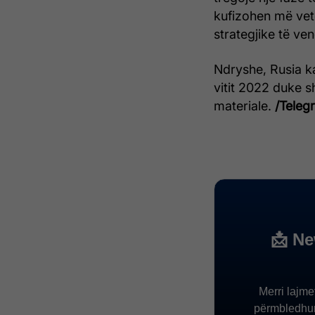
kufizohen më vetë
strategjike të ven
Ndryshe, Rusia ka
vitit 2022 duke 
materiale.
/Telegr