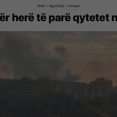
Botë
>
Nga Bota
>
Evropa
r herë të parë qytetet në