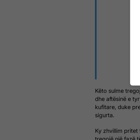
Këto sulme trego
dhe aftësinë e ty
kufitare, duke pr
sigurta.
Ky zhvillim pritet
tregojë një fazë t