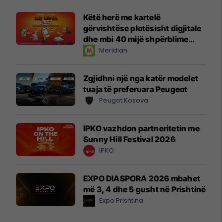
Këtë herë me kartelë
gërvishtëse plotësisht digjitale
dhe mbi 40 mijë shpërblime
instant!
Meridian
Zgjidhni një nga katër modelet
tuaja të preferuara Peugeot
Peugot Kosova
IPKO vazhdon partneritetin me
Sunny Hill Festival 2026
IPKO
EXPO DIASPORA 2026 mbahet
më 3, 4 dhe 5 gusht në Prishtinë
Expo Prishtina