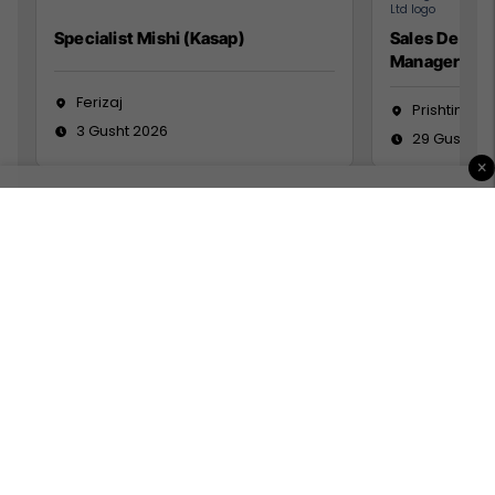
Specialist Mishi (Kasap)
Sales Devel
Manager
Ferizaj
Prishtinë
3 Gusht 2026
29 Gusht 2
×