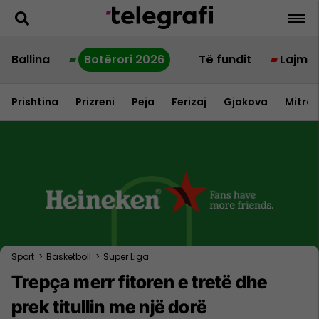
Ballina
Botërori 2026
Të fundit
Lajme
Prishtina
Prizreni
Peja
Ferizaj
Gjakova
Mitrov
Sport
>
Basketboll
>
Super Liga
Trepça merr fitoren e tretë dhe
prek titullin me një dorë