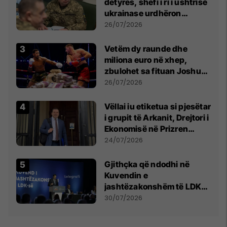
detyrës, shefi i ri i ushtrisë
ukrainase urdhëron
kontroll të madh
26/07/2026
Vetëm dy raunde dhe
miliona euro në xhep,
zbulohet sa fituan Joshua
e Prenga
26/07/2026
Vëllai iu etiketua si pjesëtar
i grupit të Arkanit, Drejtori i
Ekonomisë në Prizren
mohon pretendimet
24/07/2026
Gjithçka që ndodhi në
Kuvendin e
jashtëzakonshëm të LDK-
së
30/07/2026