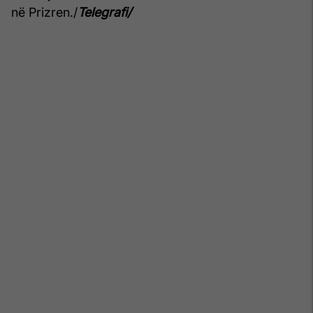
në Prizren./
Telegrafi/