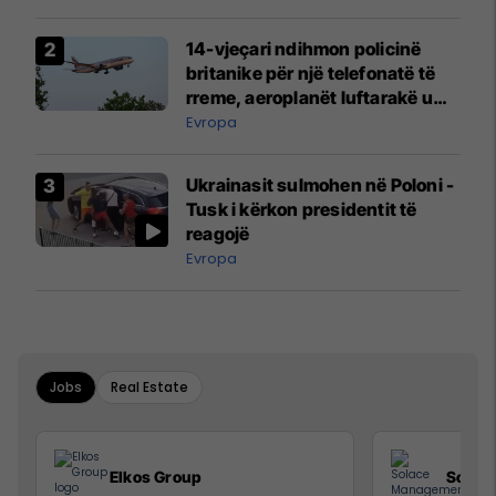
14-vjeçari ndihmon policinë
britanike për një telefonatë të
rreme, aeroplanët luftarakë u
ngritën në ajër për të
Evropa
interceptuar fluturaken e Qatar
Airways që po shkonte drejt
Ukrainasit sulmohen në Poloni -
Mançesterit
Tusk i kërkon presidentit të
reagojë
Evropa
Jobs
Real Estate
Elkos Group
Solac