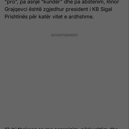
“pro”, pa asnjë “kundër” dhe pa abstenim, Rinor
Grajqevci është zgjedhur president i KB Sigal
Prishtinës për katër vitet e ardhshme.