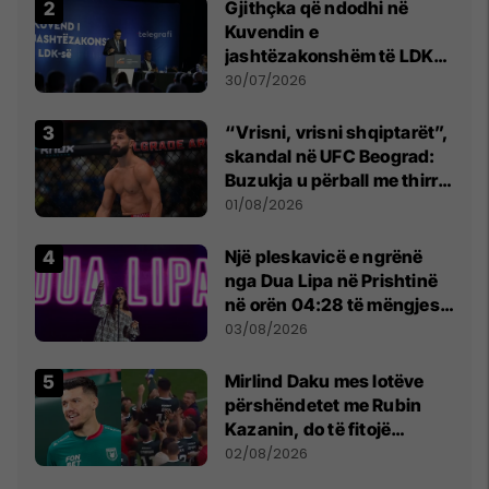
Gjithçka që ndodhi në
Kuvendin e
jashtëzakonshëm të LDK-
së
30/07/2026
“Vrisni, vrisni shqiptarët”,
skandal në UFC Beograd:
Buzukja u përball me thirrje
anti-shqiptare nga
01/08/2026
tribunat
Një pleskavicë e ngrënë
nga Dua Lipa në Prishtinë
në orën 04:28 të mëngjesit
- dhe bota digjitale serbe
03/08/2026
shpall gjendjen e luftës
Mirlind Daku mes lotëve
përshëndetet me Rubin
Kazanin, do të fitojë
miliona te Spartak Moska
02/08/2026