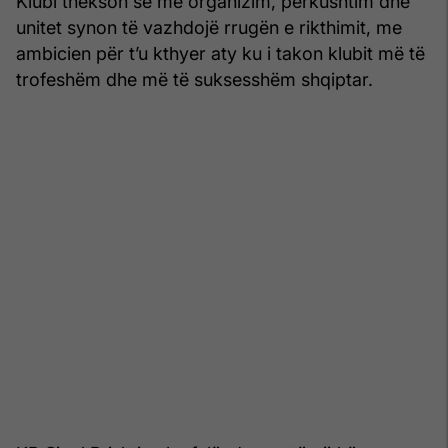
Klubi thekson se me organizim, përkushtim dhe
unitet synon të vazhdojë rrugën e rikthimit, me
ambicien për t’u kthyer aty ku i takon klubit më të
trofeshëm dhe më të suksesshëm shqiptar.