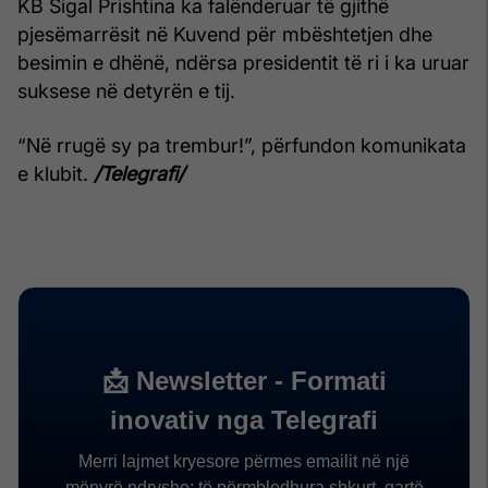
KB Sigal Prishtina ka falënderuar të gjithë
pjesëmarrësit në Kuvend për mbështetjen dhe
besimin e dhënë, ndërsa presidentit të ri i ka uruar
suksese në detyrën e tij.
“Në rrugë sy pa trembur!”, përfundon komunikata
e klubit.
/Telegrafi/