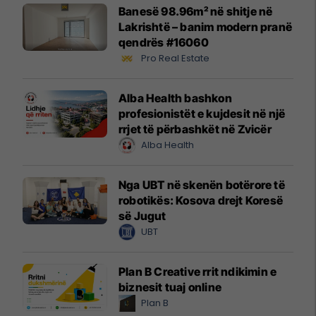
Banesë 98.96m² në shitje në
Lakrishtë – banim modern pranë
qendrës #16060
Pro Real Estate
Alba Health bashkon
profesionistët e kujdesit në një
rrjet të përbashkët në Zvicër
Alba Health
Nga UBT në skenën botërore të
robotikës: Kosova drejt Koresë
së Jugut
UBT
Plan B Creative rrit ndikimin e
biznesit tuaj online
Plan B