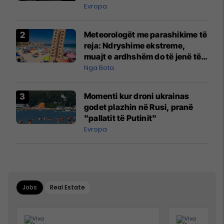
Evropa
Meteorologët me parashikime të
reja: Ndryshime ekstreme,
muajt e ardhshëm do të jenë të
pazakontë
Nga Bota
Momenti kur droni ukrainas
godet plazhin në Rusi, pranë
"pallatit të Putinit"
Evropa
Jobs
Real Estate