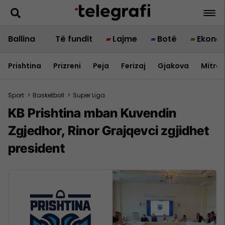
Ballina
Të fundit
Lajme
Botë
Ekono
Prishtina
Prizreni
Peja
Ferizaj
Gjakova
Mitrov
Sport
>
Basketboll
>
Super Liga
KB Prishtina mban Kuvendin
Zgjedhor, Rinor Grajqevci zgjidhet
president