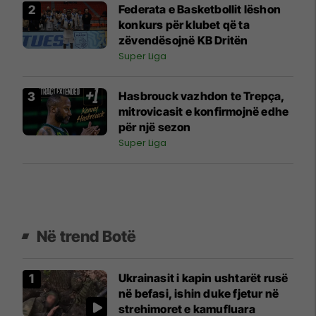
Federata e Basketbollit lëshon
konkurs për klubet që ta
zëvendësojnë KB Dritën
Super Liga
Hasbrouck vazhdon te Trepça,
mitrovicasit e konfirmojnë edhe
për një sezon
Super Liga
Në trend Botë
Ukrainasit i kapin ushtarët rusë
në befasi, ishin duke fjetur në
strehimoret e kamufluara