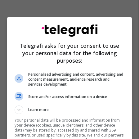
Superliga E Kosovës Në Basketboll
Rinor Grajqevci
Telegrafi asks for your consent to use
Fbk
Kb Prishtina
your personal data for the following
purposes:
Personalised advertising and content, advertising and
content measurement, audience research and
services development
Store and/or access information on a device
Learn more
Your personal data will be processed and information from
your device (cookies, unique identifiers, and other device
data) may be stored by, accessed by and shared with 369
partners, or used specifically by this site. We and our partners