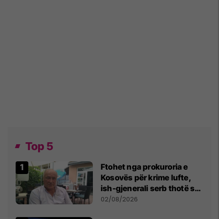
Top 5
Ftohet nga prokuroria e
Kosovës për krime lufte,
ish-gjenerali serb thotë se
dikush e tradhtoi në
02/08/2026
Beograd