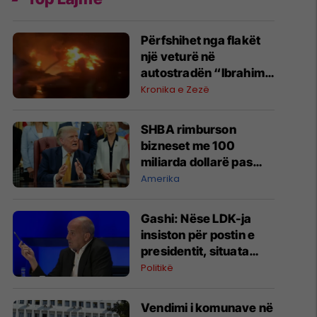
Përfshihet nga flakët
një veturë në
autostradën “Ibrahim
Rugova”
Kronika e Zezë
SHBA rimburson
bizneset me 100
miliarda dollarë pas
anulimit të tarifave të
Amerika
Trumpit
Gashi: Nëse LDK-ja
insiston për postin e
presidentit, situata
komplikohet - pres që
Politikë
të ketë lëshim
Vendimi i komunave në