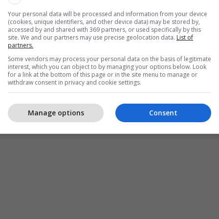
iqtë imagjinarë Shqipërisë, ju uroj një ditë të mbarë
Your personal data will be processed and information from your device
(cookies, unique identifiers, and other device data) may be stored by,
të veçantë për ata të mitë që kanë mbetur akoma
accessed by and shared with 369 partners, or used specifically by this
e të cilës i ka humbur çdo arsye reale e nisjes’,
site. We and our partners may use precise geolocation data.
List of
partners.
egrafi/
Some vendors may process your personal data on the basis of legitimate
interest, which you can object to by managing your options below. Look
for a link at the bottom of this page or in the site menu to manage or
withdraw consent in privacy and cookie settings.
Manage options
Consent