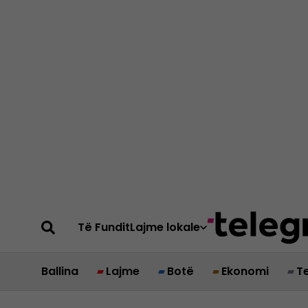
Të Fundit
Lajme lokale
Ballina
Lajme
Botë
Ekonomi
T