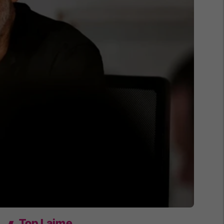
Top Lajme