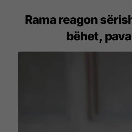
Rama reagon sërish
bëhet, pav