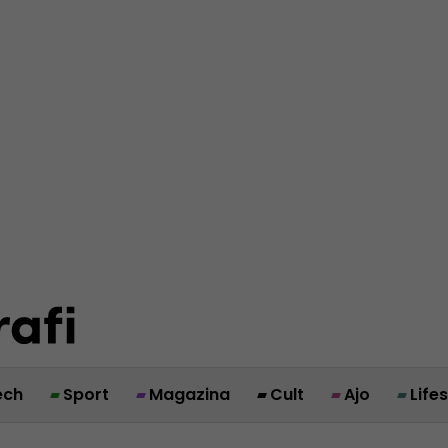
ech
Sport
Magazina
Cult
Ajo
Life