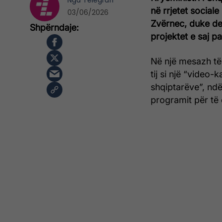
Nga
Telegrafi
në rrjetet sociale
03/06/2026
Zvërnec, duke de
projektet e saj p
Në një mesazh të
tij si një “video
shqiptarëve”, ndë
programit për të c