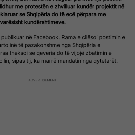
 lidhur me protestën e zhvilluar kundër projektit në
klaruar se Shqipëria do të ecë përpara me
avarësisht kundërshtimeve.
 publikuar në Facebook, Rama e cilësoi postimin e
-kartolinë të pazakonshme nga Shqipëria e
rsa theksoi se qeveria do të vijojë zbatimin e
ilin, sipas tij, ka marrë mandatin nga qytetarët.