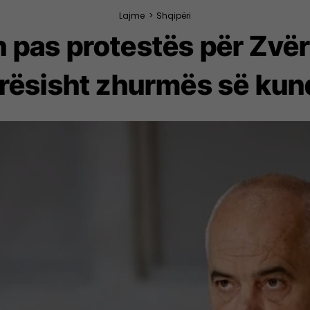
Lajme
>
Shqipëri
 pas protestës për Zvër
arësisht zhurmës së kun