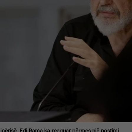
qipërisë, Edi Rama ka reaguar përmes një postimi