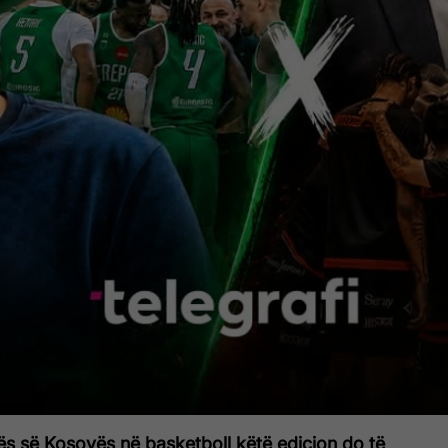
gës së Kosovës në basketboll këtë edicion do të