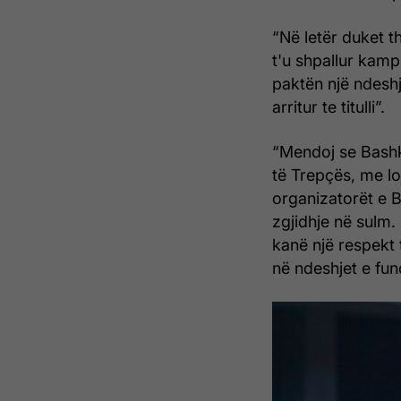
“Në letër duket t
t'u shpallur kampi
paktën një ndeshj
arritur te titulli”.
“Mendoj se Bashki
të Trepçës, me lo
organizatorët e B
zgjidhje në sulm.
kanë një respekt 
në ndeshjet e fund