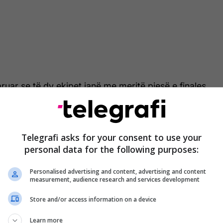
uar se të dy ekipet janë me meritë pjesë e finales
 por sipas tij përparësia i takon Trepçës për të
.
Telegrafi asks for your consent to use your
i po ashtu ka analizuar se çfarë e ka penalizuar më
personal data for the following purposes:
ë përballjet e fundit me Trepçën, si dhe ka
ë, sipas tij, mund ta përcaktojnë fituesin.
Personalised advertising and content, advertising and content
measurement, audience research and services development
Store and/or access information on a device
Learn more