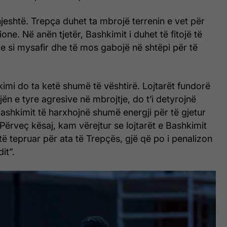
hjeshtë. Trepça duhet ta mbrojë terrenin e vet për
one. Në anën tjetër, Bashkimit i duhet të fitojë të
e si mysafir dhe të mos gabojë në shtëpi për të
mi do ta ketë shumë të vështirë. Lojtarët fundorë
jën e tyre agresive në mbrojtje, do t’i detyrojnë
ashkimit të harxhojnë shumë energji për të gjetur
 Përveç kësaj, kam vërejtur se lojtarët e Bashkimit
të tepruar për ata të Trepçës, gjë që po i penalizon
it”.