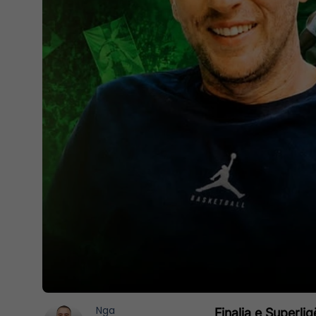
Nga
Finalja e Superli