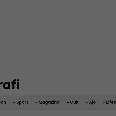
ech
Sport
Magazina
Cult
Ajo
Life