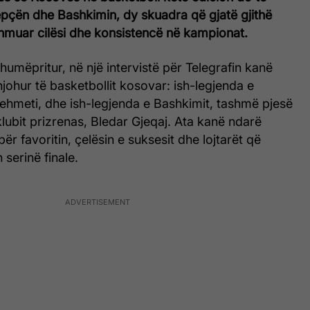
repçën dhe Bashkimin, dy skuadra që gjatë gjithë
hmuar cilësi dhe konsistencë në kampionat.
shumëpritur, në një intervistë për Telegrafin kanë
njohur të basketbollit kosovar: ish-legjenda e
ehmeti, dhe ish-legjenda e Bashkimit, tashmë pjesë
 klubit prizrenas, Bledar Gjeqaj. Ata kanë ndarë
ër favoritin, çelësin e suksesit dhe lojtarët që
serinë finale.