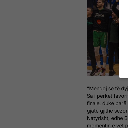
“Mendoj se të dyj
Sa i përket favor
finale, duke parë
gjatë gjithë sezo
Natyrisht, edhe B
momentin e vet pë