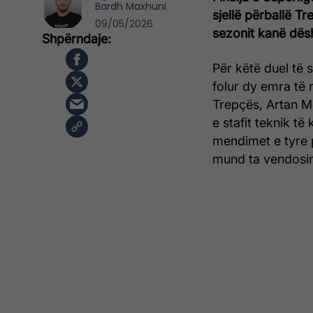
Bardh Maxhuni
sjellë përballë T
09/05/2026
sezonit kanë dës
Për këtë duel të 
folur dy emra të 
Trepçës, Artan M
e stafit teknik të
mendimet e tyre p
mund ta vendosin 