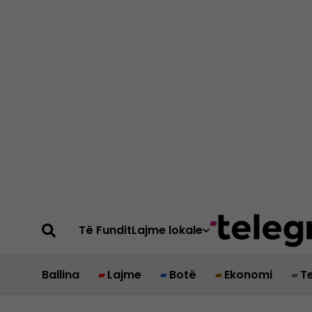
Të Fundit
Lajme lokale
Ballina
Lajme
Botë
Ekonomi
T