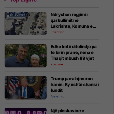
Ndryshon regjimi i
qarkullimit në
Lakrishte, Komuna e
Prishtinës ofron
Prishtina
shpjegime
Edhe këtë ditëlindje pa
të birin pranë, nëna e
Thaqit mbush 89 vjet
Kosovë
Trump paralajmëron
Iranin: Ky është shansi i
fundit
Amerika
Një pleskavicë e