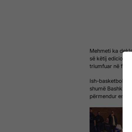
Mehmeti ka deklar
së këtij edicioni,
triumfuar në fund
Ish-basketbollist
shumë Bashkimin n
përmendur emrat q