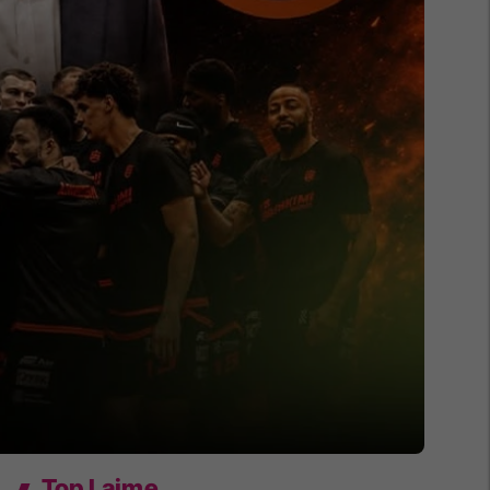
Top Lajme