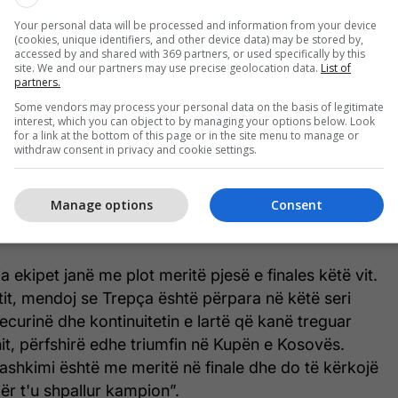
Your personal data will be processed and information from your device
(cookies, unique identifiers, and other device data) may be stored by,
accessed by and shared with 369 partners, or used specifically by this
site. We and our partners may use precise geolocation data.
List of
partners.
Some vendors may process your personal data on the basis of legitimate
interest, which you can object to by managing your options below. Look
for a link at the bottom of this page or in the site menu to manage or
withdraw consent in privacy and cookie settings.
Manage options
Consent
a ekipet janë me plot meritë pjesë e finales këtë vit.
itit, mendoj se Trepça është përpara në këtë seri
 ecurinë dhe kontinuitetin e lartë që kanë treguar
nit, përfshirë edhe triumfin në Kupën e Kosovës.
ashkimi është me meritë në finale dhe do të kërkojë
r t'u shpallur kampion”.