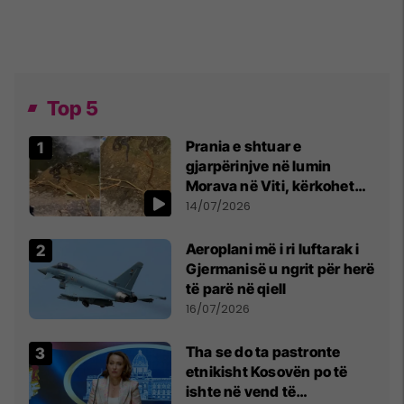
Top 5
Prania e shtuar e
gjarpërinjve në lumin
Morava në Viti, kërkohet
kujdes nga qytetarët
14/07/2026
Aeroplani më i ri luftarak i
Gjermanisë u ngrit për herë
të parë në qiell
16/07/2026
Tha se do ta pastronte
etnikisht Kosovën po të
ishte në vend të