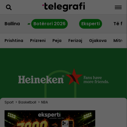
Ballina
Botërori 2026
Eksperti
Të fu
Prishtina
Prizreni
Peja
Ferizaj
Gjakova
Mitrov
Sport
>
Basketboll
>
NBA