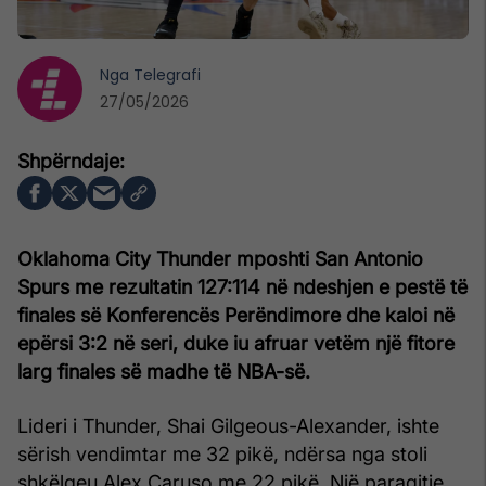
Nga
Telegrafi
27/05/2026
Oklahoma City Thunder
mposhti San Antonio
Spurs me rezultatin 127:114 në ndeshjen e pestë të
finales së Konferencës Perëndimore dhe kaloi në
epërsi 3:2 në seri, duke iu afruar vetëm një fitore
larg finales së madhe të NBA-së.
Lideri i Thunder, Shai Gilgeous-Alexander, ishte
sërish vendimtar me 32 pikë, ndërsa nga stoli
shkëlqeu Alex Caruso me 22 pikë. Një paraqitje