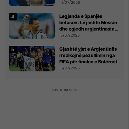
Millosheviqit, Lëvizja e
14/07/2026
Qytetarëve të Lirë në Serbi
kërkon shkarkimin e
Legjenda e Spanjës
menjëhershëm të
befason: Lë jashtë Messin
Snezhana Paunoviq
dhe zgjedh argjentinasin
më të mirë në botë
15/07/2026
Gjashtë yjet e Argjentinës
rrezikojnë pezullimin nga
FIFA për finalen e Botërorit
16/07/2026