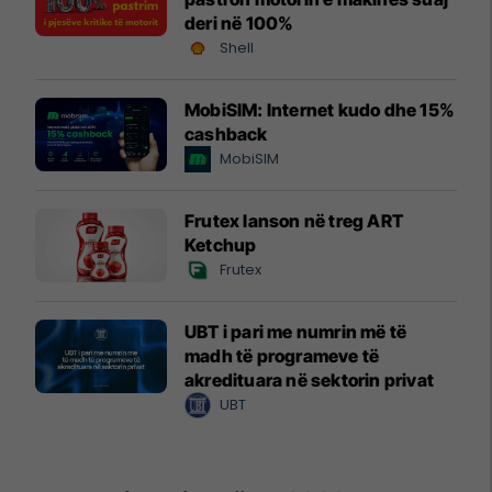
deri në 100%
Shell
MobiSIM: Internet kudo dhe 15%
cashback
MobiSIM
Frutex lanson në treg ART
Ketchup
Frutex
UBT i pari me numrin më të
madh të programeve të
akredituara në sektorin privat
UBT