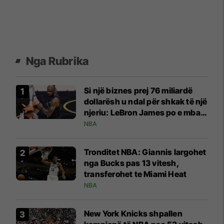
Nga Rubrika
Si një biznes prej 76 miliardë
dollarësh u ndal për shkak të një
njeriu: LeBron James po e mban
‘peng’ NBA-në
NBA
Tronditet NBA: Giannis largohet
nga Bucks pas 13 vitesh,
transferohet te Miami Heat
NBA
New York Knicks shpallen