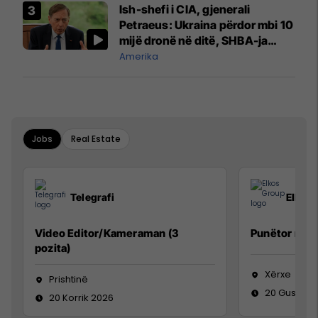
Ish-shefi i CIA, gjenerali
Petraeus: Ukraina përdor mbi 10
mijë dronë në ditë, SHBA-ja
mbetet shumë prapa në
Amerika
prodhim
Jobs
Real Estate
Telegrafi
Elkos
Video Editor/Kameraman (3
Punëtor në 
pozita)
Xërxe
Prishtinë
20 Gusht 2
20 Korrik 2026