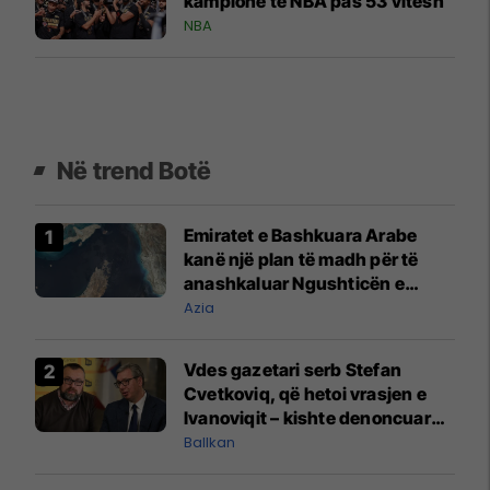
kampionë të NBA pas 53 vitesh
NBA
Në trend Botë
Emiratet e Bashkuara Arabe
kanë një plan të madh për të
anashkaluar Ngushticën e
Hormuzit
Azia
Vdes gazetari serb Stefan
Cvetkoviq, që hetoi vrasjen e
Ivanoviqit – kishte denoncuar
kërcënime ndaj vëllezërve
Ballkan
Vuçiq