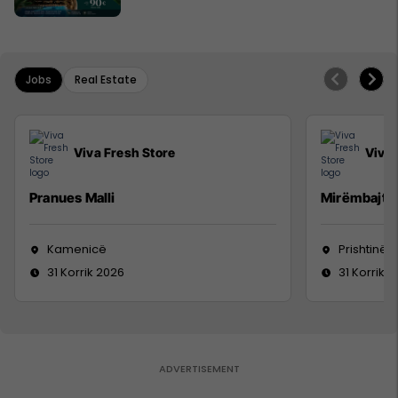
Jobs
Real Estate
Viva Fresh Store
Viva 
Pranues Malli
Mirëmbajtë
Kamenicë
Prishtinë
31 Korrik 2026
31 Korrik 