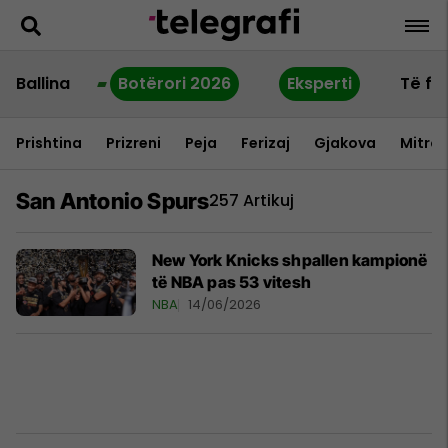
Ballina
Botërori 2026
Eksperti
Të fu
Prishtina
Prizreni
Peja
Ferizaj
Gjakova
Mitrov
San Antonio Spurs
257 Artikuj
New York Knicks shpallen kampionë
të NBA pas 53 vitesh
NBA
14/06/2026