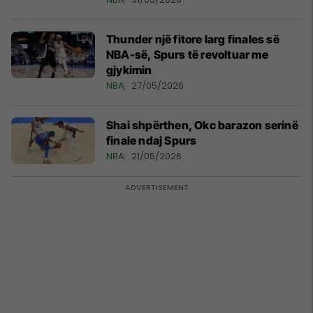
Thunder një fitore larg finales së
NBA-së, Spurs të revoltuar me
gjykimin
NBA
27/05/2026
Shai shpërthen, Okc barazon serinë
finale ndaj Spurs
NBA
21/05/2026