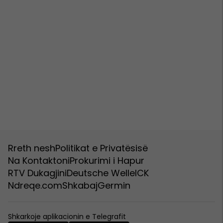
Rreth nesh
Politikat e Privatësisë
Na Kontaktoni
Prokurimi i Hapur
RTV Dukagjini
Deutsche Welle
ICK
Ndreqe.com
Shkabaj
Germin
Shkarkoje aplikacionin e Telegrafit