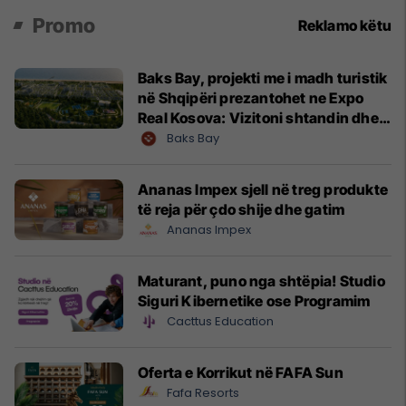
Promo
Reklamo këtu
Baks Bay, projekti me i madh turistik
në Shqipëri prezantohet ne Expo
Real Kosova: Vizitoni shtandin dhe
zbuloni mundësitë e investimit
Baks Bay
Ananas Impex sjell në treg produkte
të reja për çdo shije dhe gatim
Ananas Impex
Maturant, puno nga shtëpia! Studio
Siguri Kibernetike ose Programim
Cacttus Education
Oferta e Korrikut në FAFA Sun
Fafa Resorts