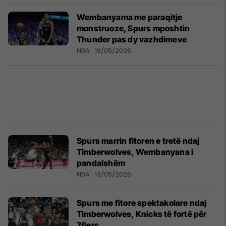
Wembanyama me paraqitje
monstruoze, Spurs mposhtin
Thunder pas dy vazhdimeve
NBA
19/05/2026
Spurs marrin fitoren e tretë ndaj
Timberwolves, Wembanyana i
pandalshëm
NBA
13/05/2026
Spurs me fitore spektakolare ndaj
Timberwolves, Knicks të fortë për
76ers