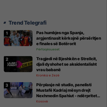
Trend Telegrafi
Pas humbjes nga Spanja,
argjentinasit kërkojnë përsëritjen
e finales së Botërorit
Përfaqësueset
Tragjedi në Bjeshkën e Strellcit,
djali dyshohet se aksidentalisht
vrau babanë
Kronika e Zezë
Përplasje në studio, panelisti
Mustafë Kadriaj mësyn drejt
Nexhmedin Spahiut - ndërpritet
transmetimi
Kosovë