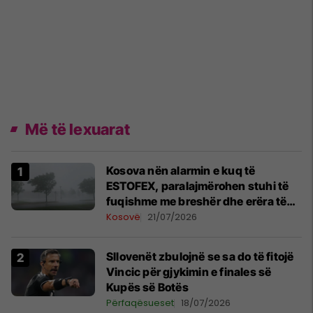
Më të lexuarat
Kosova nën alarmin e kuq të
ESTOFEX, paralajmërohen stuhi të
fuqishme me breshër dhe erëra të
forta
Kosovë
21/07/2026
Sllovenët zbulojnë se sa do të fitojë
Vincic për gjykimin e finales së
Kupës së Botës
Përfaqësueset
18/07/2026