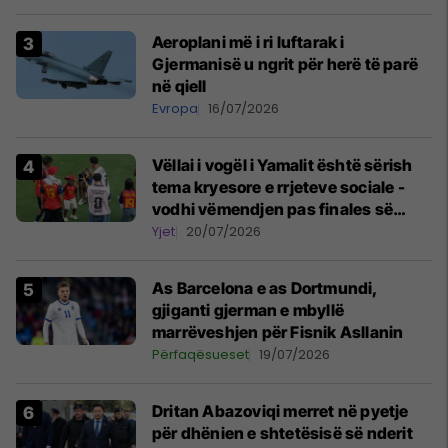
Aeroplani më i ri luftarak i
Gjermanisë u ngrit për herë të parë
në qiell
Evropa
16/07/2026
Vëllai i vogël i Yamalit është sërish
tema kryesore e rrjeteve sociale -
vodhi vëmendjen pas finales së
Kupës së Botës
Yjet
20/07/2026
As Barcelona e as Dortmundi,
gjiganti gjerman e mbyllë
marrëveshjen për Fisnik Asllanin
Përfaqësueset
19/07/2026
Dritan Abazoviqi merret në pyetje
për dhënien e shtetësisë së nderit