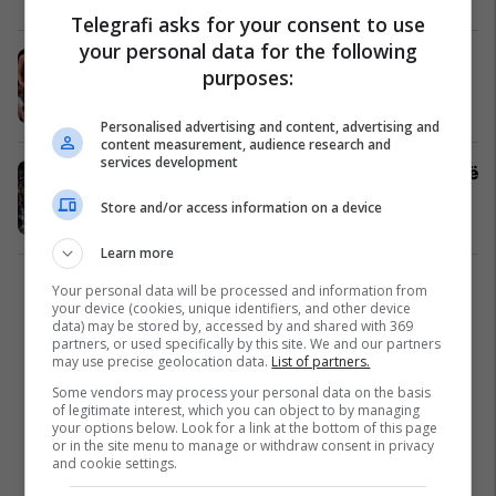
Telegrafi asks for your consent to use
your personal data for the following
Rockets i shpëton debaklit, Celtics
purposes:
dhe Spurs marrin fitoret e treta
NBA
27/04/2026
Personalised advertising and content, advertising and
content measurement, audience research and
services development
Ylli francez i Spurs pësoi tronditje në
fushë, ra me fytyrë në parket
Store and/or access information on a device
NBA
22/04/2026
Learn more
Your personal data will be processed and information from
1
your device (cookies, unique identifiers, and other device
data) may be stored by, accessed by and shared with 369
partners, or used specifically by this site. We and our partners
may use precise geolocation data.
List of partners.
Some vendors may process your personal data on the basis
of legitimate interest, which you can object to by managing
your options below. Look for a link at the bottom of this page
or in the site menu to manage or withdraw consent in privacy
and cookie settings.