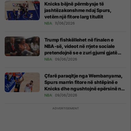
Knicks bëjnë përmbysje të
jashtëzakonshme ndaj Spurs,
vetëm një fitore larg titullit
NBA
11/06/2026
Trump fishkëllehet në finalen e
NBA-së, videot në rrjete sociale
pretendojnë se e zuri gjumi gjatë
ndeshjes
NBA
09/06/2026
Çfarë paraqitje nga Wembanyama,
Spurs marrin fitore në shtëpinë e
Knicks dhe ngushtojnë epërsinë në
finalen e NBA
NBA
09/06/2026