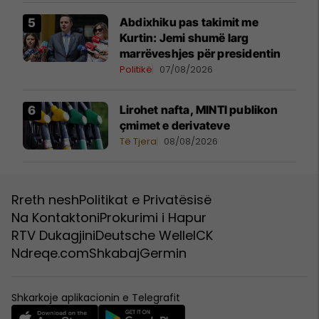
Abdixhiku pas takimit me
Kurtin: Jemi shumë larg
marrëveshjes për presidentin
Politikë
07/08/2026
Lirohet nafta, MINTI publikon
çmimet e derivateve
Të Tjera
08/08/2026
Rreth nesh
Politikat e Privatësisë
Na Kontaktoni
Prokurimi i Hapur
RTV Dukagjini
Deutsche Welle
ICK
Ndreqe.com
Shkabaj
Germin
Shkarkoje aplikacionin e Telegrafit