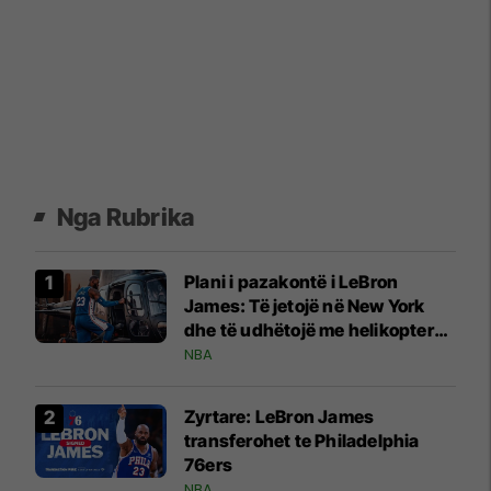
Nga Rubrika
Plani i pazakontë i LeBron
James: Të jetojë në New York
dhe të udhëtojë me helikopter
për ndeshjet e Sixers
NBA
Zyrtare: LeBron James
transferohet te Philadelphia
76ers
NBA