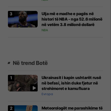
Ulja më e madhe e pagës në
histori të NBA - nga 52.6 milionë
në vetëm 3.8 milionë dollarë
NBA
Në trend Botë
Ukrainasit i kapin ushtarët rusë
në befasi, ishin duke fjetur në
strehimoret e kamufluara
Evropa
Meteorologët me parashikime të