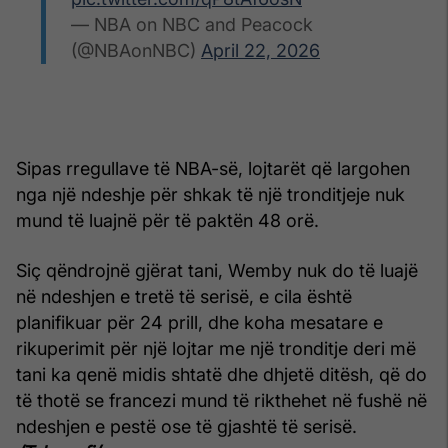
— NBA on NBC and Peacock
(@NBAonNBC)
April 22, 2026
Sipas rregullave të NBA-së, lojtarët që largohen
nga një ndeshje për shkak të një tronditjeje nuk
mund të luajnë për të paktën 48 orë.
Siç qëndrojnë gjërat tani, Wemby nuk do të luajë
në ndeshjen e tretë të serisë, e cila është
planifikuar për 24 prill, dhe koha mesatare e
rikuperimit për një lojtar me një tronditje deri më
tani ka qenë midis shtatë dhe dhjetë ditësh, që do
të thotë se francezi mund të rikthehet në fushë në
ndeshjen e pestë ose të gjashtë të serisë.