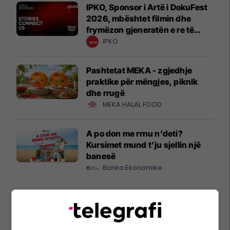
IPKO, Sponsor i Artë i DokuFest
2026, mbështet filmin dhe
frymëzon gjeneratën e re të
krijuesve
IPKO
Pashtetat MEKA - zgjedhje
praktike për mëngjes, piknik
dhe rrugë
MEKA HALAL FOOD
A po don me rrnu n’deti?
Kursimet mund t’ju sjellin një
banesë
Banka Ekonomike