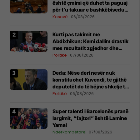
është çmimi që duhet ta paguaj
për t’u takuar e bashkëbiseduar
jam i lumtur ta bëj këtë
Kosovë
06/08/2026
Kurti pas takimit me
Abdixhikun: Kemi dallim drastik
mes rezultatit zgjedhor dhe
kërkesave të LDK-së
Politikë
07/08/2026
Deda: Nëse deri nesër nuk
konstituohet Kuvendi, të gjithë
deputetët do të bëjnë shkelje të
rëndë kushtetuese
Politikë
06/08/2026
Super talenti i Barcelonës pranë
largimit, “fajtori” është Lamine
Yamal
Ndërkombëtare
07/08/2026