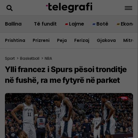
Ballina
Të fundit
Lajme
Botë
Ekono
Prishtina
Prizreni
Peja
Ferizaj
Gjakova
Mitrov
Sport
>
Basketboll
>
NBA
Ylli francez i Spurs pësoi tronditje
në fushë, ra me fytyrë në parket