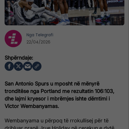
Nga
Telegrafi
22/04/2026
San Antonio Spurs u mposht në mënyrë
tronditëse nga Portland me rezultatin 106:103,
dhe lajmi kryesor i mbrëmjes ishte dëmtimi i
Victor Wembanyamas
.
Wembanyama u përpoq të rrokullisej për të
dribluar pranë Jrue Holiday në çerekun e dytë,