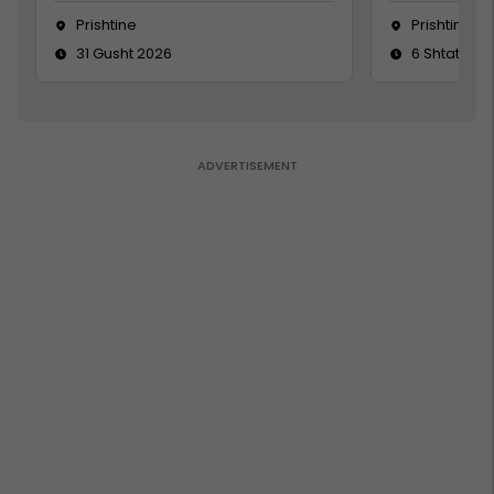
Prishtine
Prishtinë
31 Gusht 2026
6 Shtator 2