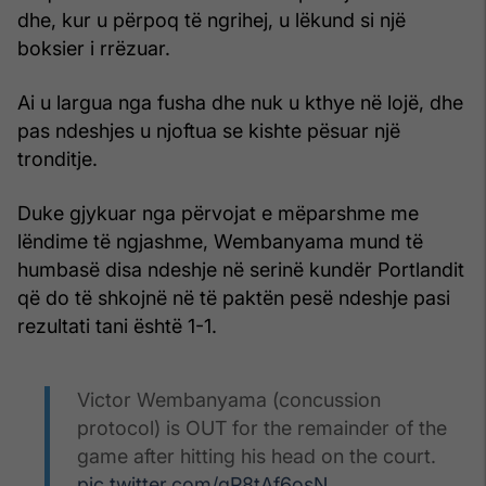
dhe, kur u përpoq të ngrihej, u lëkund si një
boksier i rrëzuar.
Ai u largua nga fusha dhe nuk u kthye në lojë, dhe
pas ndeshjes u njoftua se kishte pësuar një
tronditje.
Duke gjykuar nga përvojat e mëparshme me
lëndime të ngjashme, Wembanyama mund të
humbasë disa ndeshje në serinë kundër Portlandit
që do të shkojnë në të paktën pesë ndeshje pasi
rezultati tani është 1-1.
Victor Wembanyama (concussion
protocol) is OUT for the remainder of the
game after hitting his head on the court.
pic.twitter.com/qP8tAf6osN