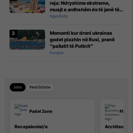
reja: Ndryshime ekstreme,
muajt e ardhshëm do të jenë të
pazakontë
Nga Bota
Momenti kur droni ukrainas
godet plazhin në Rusi, pranë
"pallatit të Putinit"
Evropa
Jobs
Real Estate
Padel Zone
Flex B
Recepsionist/e
Architect