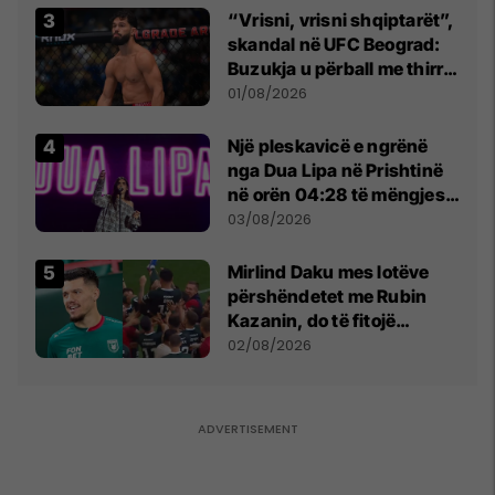
“Vrisni, vrisni shqiptarët”,
skandal në UFC Beograd:
Buzukja u përball me thirrje
anti-shqiptare nga
01/08/2026
tribunat
Një pleskavicë e ngrënë
nga Dua Lipa në Prishtinë
në orën 04:28 të mëngjesit
- dhe bota digjitale serbe
03/08/2026
shpall gjendjen e luftës
Mirlind Daku mes lotëve
përshëndetet me Rubin
Kazanin, do të fitojë
miliona te Spartak Moska
02/08/2026