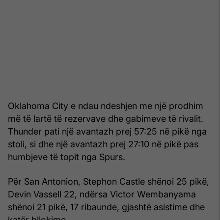
Oklahoma City e ndau ndeshjen me një prodhim
më të lartë të rezervave dhe gabimeve të rivalit.
Thunder pati një avantazh prej 57:25 në pikë nga
stoli, si dhe një avantazh prej 27:10 në pikë pas
humbjeve të topit nga Spurs.
Për San Antonion, Stephon Castle shënoi 25 pikë,
Devin Vassell 22, ndërsa Victor Wembanyama
shënoi 21 pikë, 17 ribaunde, gjashtë asistime dhe
katër bllokime.