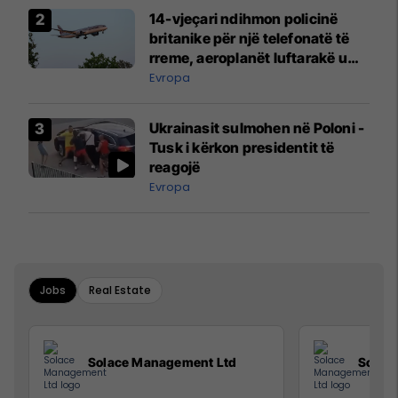
14-vjeçari ndihmon policinë
britanike për një telefonatë të
rreme, aeroplanët luftarakë u
ngritën në ajër për të
Evropa
interceptuar fluturaken e Qatar
Airways që po shkonte drejt
Ukrainasit sulmohen në Poloni -
Mançesterit
Tusk i kërkon presidentit të
reagojë
Evropa
Jobs
Real Estate
Solace Management Ltd
Solac