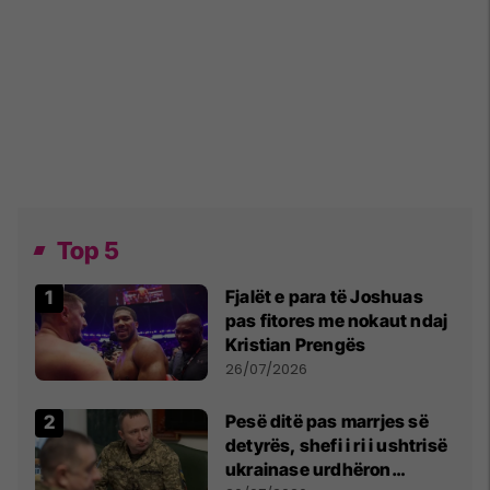
Top 5
Fjalët e para të Joshuas
pas fitores me nokaut ndaj
Kristian Prengës
26/07/2026
Pesë ditë pas marrjes së
detyrës, shefi i ri i ushtrisë
ukrainase urdhëron