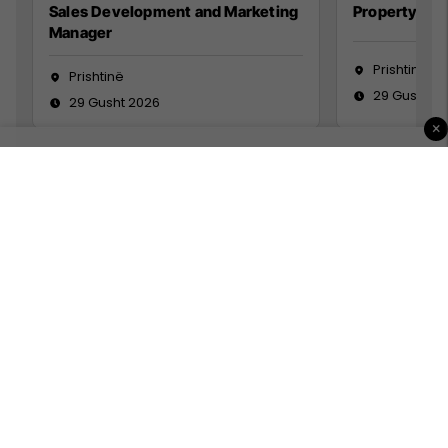
Sales Development and Marketing
Property Ma
Manager
Prishtinë
Prishtinë
29 Gusht 2
29 Gusht 2026
×