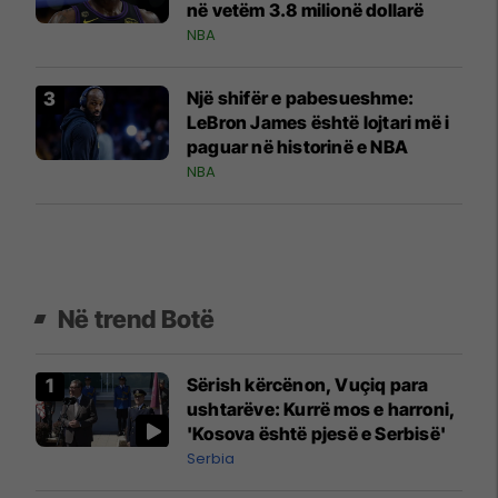
në vetëm 3.8 milionë dollarë
NBA
Një shifër e pabesueshme:
LeBron James është lojtari më i
paguar në historinë e NBA
NBA
Në trend Botë
Sërish kërcënon, Vuçiq para
ushtarëve: Kurrë mos e harroni,
'Kosova është pjesë e Serbisë'
Serbia