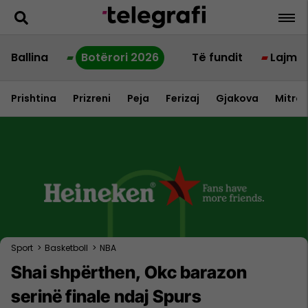
Ballina
Botërori 2026
Të fundit
Lajme
Prishtina
Prizreni
Peja
Ferizaj
Gjakova
Mitrov
Sport
>
Basketboll
>
NBA
Shai shpërthen, Okc barazon
serinë finale ndaj Spurs