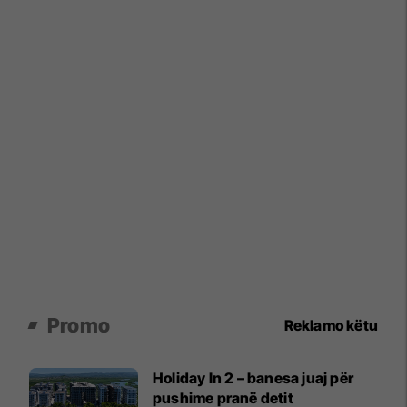
Promo
Reklamo këtu
Holiday In 2 – banesa juaj për
pushime pranë detit