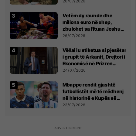
kontroll të madh
26/07/2026
Vetëm dy raunde dhe
miliona euro në xhep,
zbulohet sa fituan Joshua
e Prenga
26/07/2026
Vëllai iu etiketua si pjesëtar
i grupit të Arkanit, Drejtori i
Ekonomisë në Prizren
mohon pretendimet
24/07/2026
Mbappe rendit gjashtë
futbollistët më të mëdhenj
në historinë e Kupës së
Botës, Messi mbetet i dyti
23/07/2026