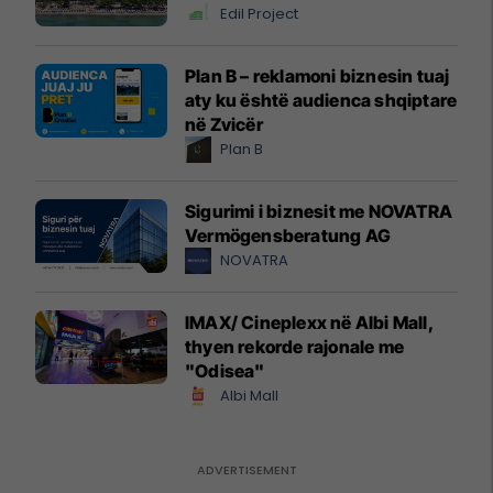
Edil Project
Plan B – reklamoni biznesin tuaj
aty ku është audienca shqiptare
në Zvicër
Plan B
Sigurimi i biznesit me NOVATRA
Vermögensberatung AG
NOVATRA
IMAX/ Cineplexx në Albi Mall,
thyen rekorde rajonale me
"Odisea"
Albi Mall